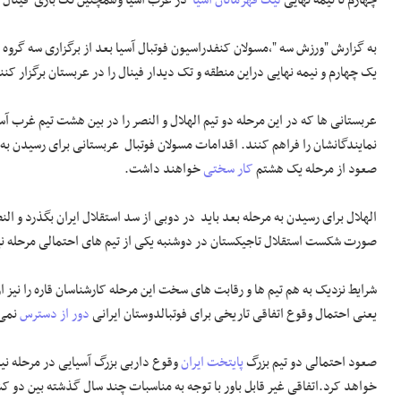
چهارم تا نیمه نهایی
لیگ قهرمانان آسیا
در غرب آسیا وهمچنین تک بازی فینال آس
به گزارش "ورزش سه "،مسولان کنفدراسیون فوتبال آسیا بعد از برگزاری سه گر
یک چهارم و نیمه نهایی دراین منطقه و تک دیدار فینال را در عربستان برگزار کنن
عربستانی ها که در این مرحله دو تیم الهلال و النصر را در بین هشت تیم غرب آس
نمایندگانشان را فراهم کنند. اقدامات مسولان فوتبال عربستانی برای رسیدن به
صعود از مرحله یک هشتم
کار سختی
خواهند داشت.
الهلال برای رسیدن به مرحله بعد باید در دوبی از سد استقلال ایران بگذرد و النص
صورت شکست استقلال تاجیکستان در دوشنبه یکی از تیم های احتمالی مرحله نی
شرایط نزدیک به هم تیم ها و رقابت های سخت این مرحله کارشناسان قاره را نیز 
یعنی احتمال وقوع اتفاقی تاریخی برای فوتبالدوستان ایرانی
دور از دسترس
نمی 
صعود احتمالی دو تیم بزرگ
پایتخت ایران
خواهد کرد.اتفاقی غیر قابل باور با توجه به مناسبات چند سال گذشته بین دو ک