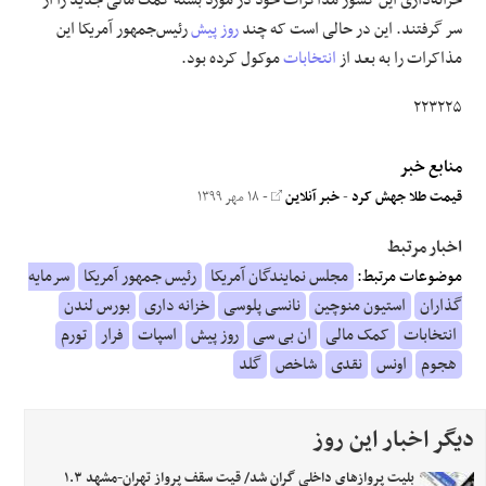
خزانه‌داری این کشور مذاکرات خود در مورد بسته کمک مالی جدید را از
سر گرفتند. این در حالی است که چند
روز پیش
رئیس‌جمهور آمریکا این
مذاکرات را به بعد از
انتخابات
موکول کرده بود.
۲۲۳۲۲۵
منابع خبر
قیمت طلا جهش کرد
-
خبر آنلاین
- ۱۸ مهر ۱۳۹۹
اخبار مرتبط
موضوعات مرتبط:
مجلس نمایندگان آمریکا
رئیس جمهور آمریکا
سرمایه
گذاران
استیون منوچین
نانسی پلوسی
خزانه داری
بورس لندن
انتخابات
کمک مالی
ان بی سی
روز پیش
اسپات
فرار
تورم
هجوم
اونس
نقدی
شاخص
گلد
دیگر اخبار این روز
بلیت پرواز‌های داخلی گران شد/ قیت سقف پرواز تهران-مشهد ۱.۳