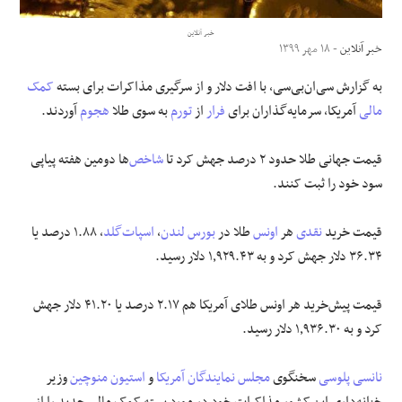
خبر آنلاین
علوم و فن آوری
خبر آنلاین
- ۱۸ مهر ۱۳۹۹
فرهنگی و هنری
به گزارش سی‌ان‌بی‌سی، با افت دلار و از سرگیری مذاکرات برای بسته
کمک
مالی
آمریکا، سرمایه‌گذاران برای
فرار
از
تورم
به سوی طلا
هجوم
آوردند.
مقالات
قیمت جهانی طلا حدود ۲ درصد جهش کرد تا
شاخص
‌ها دومین هفته پیاپی
سود خود را ثبت کنند.
قیمت خرید
نقدی
هر
اونس
طلا در
بورس لندن
،
اسپات
گلد
، ۱.۸۸ درصد یا
۳۶.۳۴ دلار جهش کرد و به ۱٫۹۲۹.۴۳ دلار رسید.
قیمت پیش‌خرید هر اونس طلای آمریکا هم ۲.۱۷ درصد یا ۴۱.۲۰ دلار جهش
کرد و به ۱٫۹۳۶.۳۰ دلار رسید.
نانسی پلوسی
سخنگوی
مجلس نمایندگان آمریکا
و
استیون منوچین
وزیر