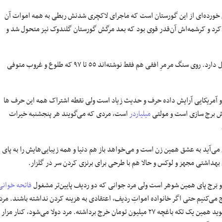
ش خورده‌ای از این گورستان است که ماجرای لاکچری شدنش ربطی به همه اموات آن
 می‌رسد به یک کرشمه، به کرشمه‌ای که در ٤٢ سالگی فوت کرد و کرشمه‌اش آن‌قدر قوی بود که بعد مرگش گورستان گلندوک نیز متحول شد و
سنگ قبر بانو کرشمه ... ایستاده ‌است، یک مرمرسیاه که حاشیه‌ای از جنس استیل دارد. روی سنگ مرمرِ افقی هم فقط نوشته‌اند ٥٥ تا ٩٧ که طلوع و غروب متوفی
 و آمریکایی آرایش داده حرف و حدیث زیاد است ولی نقطه اشتراک همه این حرف ها
رش برج سازی است و مولتی
میلیاردر
است،‌ مردی که می‌گویند هر پنجشنبه خیرات
 می‌آید به عشق همین زن است و می‌خواهد باز هم دنیا و همه زیبایی‌هایش را به پای
بهداشتی مجهز و لوکس و حالا هم با طرحی برای برنزی کردن سر در گلزار.
 بَرج پای همین شوهر است ولی مرد جوانی که دو ردیف پایین‌تر مشغول
فاتحه خوانی
 می‌کنیم حتی اگر خانواده امواتِ ردیف، اعتقادی به هزینه کردن نداشته باشند. مرد
آنتیک پوشیده شده نشان می‌دهد و می‌گوید همین یک تکه باغچه ۲۷ میلیون تومان خرج برداشته. مرد دولا می‌شود، کنار مزار