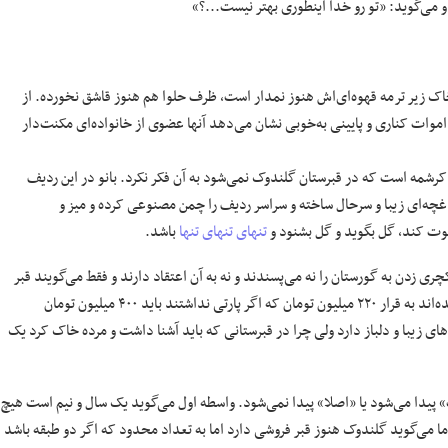
و می‌گوید: «تو رو خدا اینطوری بهتر نیست...؟»
اک زیر ترمه قهوه‌ای‌اش هنوز نمدار است، ظرف حلوا هم هنوز قاشق نخورده. از
موات کناری و پایینی به‌خوبی نشان می‌دهد آنها عضوی از خانواده‌ای مکنت‌دار
کرشمه ‌است که در قبرستان گلندوک نمی‌شود به آن فکر نکرد. بانو در این ردیف
اغچه‌ای زیبا و سرحال ساخته و سراسر ردیف را چمن مصنوعی کرده و میز و
ت کند، گل بگوید و گل بشنود و
تنهای تنهای تنها
باشد.
ری زدن به گورستان را نه می‌پسندند و نه به آن اعتقاد دارند و فقط می‌گویند قبر
مرده شان را قبل از ماجراهای کرونا با هزار چک و چانه زدن و رابطه جورکردن خریده‌اند به قرار ۲۲۰ میلیون تومان که اگر پارتی نداشتند باید ۴۰۰ میلیون تومان
 زیبا و دلباز دارد ولی چرا در قبرستانی که باید آشنا داشت و مرده خاک کرد یک
» پیدا می‌شود یا «اصلا» پیدا نمی‌شود. واسطه اول می‌گوید یک سال و نیم است هیچ
ما می‌گوید گلندوک هنوز قبر فروشی دارد اما به تعداد محدود که اگر دو طبقه باشد