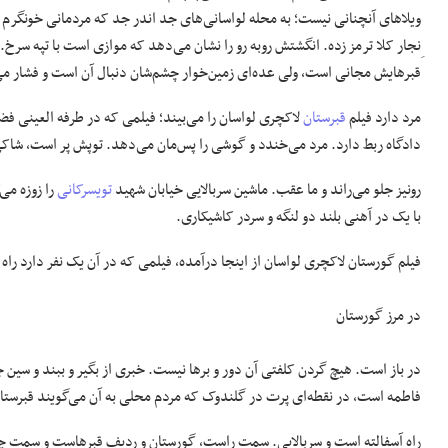
ویلاهای آنچنانی نیست؛ به محله لواسانی‌های جد اندر جد که مردمانی خونگرم و ب
ِنجار کلا ترمز زده. انگشتش روبه رو را نشان می‌دهد که موازی است با تپه سرخ
قبرهایش مجانی است، ولی عده‌ای زمین‌خوار چشم‌شان دنبال آن است و فشار می‌
مرد دارد فیلم
قبرستان
لاکچری لواسان را می‌بیند؛ فیلمی که در طرفه العینی ف
دادگاه ربط دارد. مرد می‌خندد و گوشی را پس‌مان می‌دهد. توپش پر است، شاک
رونیز جلو می‌راند و ما عقب.‌ ماشین سربالایی خیابان شهید
تویسرکانی
را زوزه می
با یک در آهنی بلند دو لنگه و سردر کاشیکاری.
فیلم گورستان لاکچری لواسان از اینجا درآمده،‌ فیلمی که در آن یک نفر دارد راه 
در مرز گورستان
در باز است. هیچ گردن کلفتی آن دور و برها نیست.‌ خبری از بگیر و ببند و سین
فاطمه است، در نقطه‌ای پرت در گلندوک که مردم محلی به آن می‌گویند قبرستا
راه آسفالته است و سربالایی.‌ سمت راست، گورستان و ردیف قبرهاست و سمت چپ