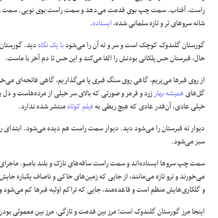
راست، آفتاب. سمت چپ بوی قدمت می‌دهد و سمت راست بوی نویی.‌ سمت راس
شانه سروهای تر و تازه سلمانی شده، ‌
ایستاده
.
گورستان گلندوک کوچک است و سر و ته آن را می‌شود
با یک نگاه
دید. گورستان ر
حال، قبرستان حس پلکانی بودنش را القا می‌کند و این حس تا دم آخر با ماست.
از روی قبرها می‌پریم، گاهی روی سنگ قبری پا می‌گذاریم، گاهی فاتحه‌ای می‌خو
گل‌های
همیشه بهار
زرد و قرمز و صورتی که بالای سر خیلی از مرده‌هاست و دل 
خیلی عادی، آن‌قدر عادی که هیچ ربطی به
فیلم کوتاه
منتشر شده ندارد.
دیوار ته قبرستان را می‌شود دید. دیوار سمت راست هم دیده می‌شود. ابتدای راه
سبز می‌شود.
‌سمت چپ سروها ایستاده‌اند و سمت راست ساقه‌های نازک و بلند بامبو. ماجرای 
می‌خورند و ترو تازه می‌مانند، از جایی که زمین‌های خاکی و ناصاف یکباره جای
و گلکاری‌هایش منظم است و قاعده‌مند، جایی که تراکم اولیه قبرها کم می‌شود و
اینجا مرز گورستان گلندوک است؛ مرز بین قدمت و تازگی، مرز بین معمولی بودن 