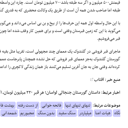
قیمتش۵۰۰ میلیون و اگر سه طبقه باشد۷۰۰ میلیون 
طبقه اما صاحب شدن همه آن است از طریق یک وکالت محضری که به قدری گن
با این حال واسطه اول همه این حرف‌ها را از بیخ و بن بی اساس می‌داند و می‌گ
می‌گوید با این که زمین قبرستان وقفی است و برای همین کار وقف شده اما چو
قبر می‌فروشیم.
ماجرای قبر فروشی در گلندوک یک معمای چند مجهولی است، تقریبا مثل بقیه قب
گورستان گلندوک به‌جز معمای قبر فروشی که حل نشده همچنان پابرجاست معمای
کرده‌اند وقتی جان به جان آفرین تسلیم می‌کنند باز همان زندگی لاکچری را ادامه
منبع خبر:
آفتاب
اخبار مرتبط:
داستان گورستان جنجالی لواسان؛ هر قبر ۲۲۰ میلیون تومان، اگر پارتی نداشتند ۴۰۰ میلیون!
موضوعات مرتبط:
تنهای تنهای تنها
فاتحه خوانی
از دست رفته
بهشت فا
نگاه
هیات امنا
میلیاردر
سنگ سفید
بدون سنگ
مجبوریم
شمعدانی