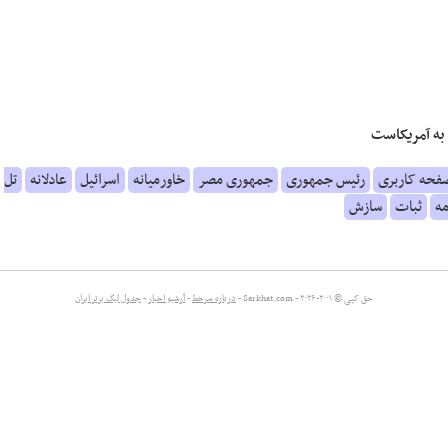
به آمریکاست
فحه کاربری
رئیس جمهوری
جمهوری مصر
خاورمیانه
اسرائیل
عادلانه
تل
مه
ثبات
سازش
حق کپی © ۲۰۰۱-۲۰۲۶ - Sarkhat.com -
درباره سرخط
-
آرشیو اخبار
-
جدول لیگ برتر ایران