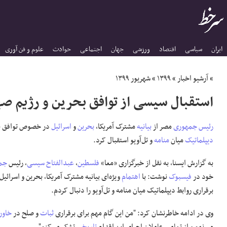
ایران
سیاسی
اقتصاد
ورزشی
جهان
اجتماعی
حوادث
علوم و فن آوری
»
آرشیو اخبار
»
۱۳۹۹
»
شهریور ۱۳۹۹
استقبال سیسی از توافق بحرین و رژیم ص
رئیس جمهوری
مصر از
بیانیه
مشترک آمریکا،
بحرین
و
اسرائیل
در خصوص توافق بر
دیپلماتیک
میان
منامه
و تل‌آویو استقبال کرد.
به گزارش ایسنا، به نقل از خبرگزاری «معا»
فلسطین
،
عبدالفتاح سیسی
، رئیس
جم
خود در
فیسبوک
نوشت: با
اهتمام
ویژه‌ای بیانیه مشترک آمریکا، بحرین و اسرائ
برقراری روابط دیپلماتیک میان منامه و تل‌آویو را دنبال کردم.
وی در ادامه خاطرنشان کرد: "من این گام مهم برای برقراری
ثبات
و صلح در
خاورم