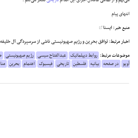
می‌نهم و از تمامی عاملان اجرای این اقدام
تاریخی
تشکر می‌کنم".
انتهای پیام
منبع خبر:
ایسنا
اخبار مرتبط:
توافق بحرین و رژیم صهیونیستی ناشی از سرسپردگی آل خلیفه 
موضوعات مرتبط:
روابط دیپلماتیک
عبدالفتاح سیسی
رژیم صهیونیستی
ص
آویو
در صفحه
بیانیه
فلسطین
تاریخی
فیسبوک
اهتمام
بحرین
منا