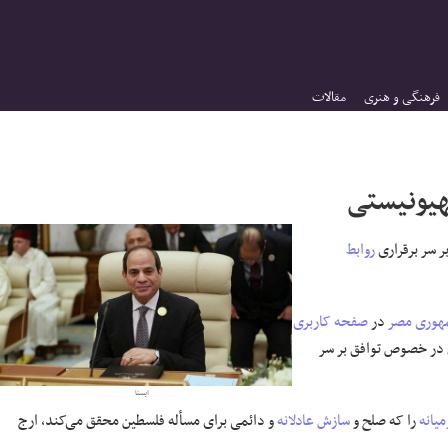
فرهنگی و هنری
مقالات
هیونیستی
 سر برقراری
روابط
هوری مصر
در
صفحه کاربری
یل در خصوص توافق بر سر
ایسنا
یانه
را که صلح و
سازش
عادلانه
و دائمی برای مسأله فلسطین محقق می‌کند، ارج