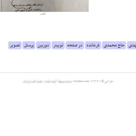
آفتاب
هدی
حاج محمدی
فرمانده
در صفحه
توییتر
دوربین
پرسنل
تصویر
حق کپی © ۲۰۰۱-۲۰۲۶ - Sarkhat.com -
درباره سرخط
-
آرشیو اخبار
-
جدول لیگ برتر ایران