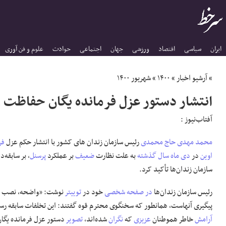
ایران
سیاسی
اقتصاد
ورزشی
جهان
اجتماعی
حوادث
علوم و فن آوری
»
آرشیو اخبار
»
۱۴۰۰
»
شهریور ۱۴۰۰
انتشار دستور عزل فرمانده یگان حفاظت ز
آفتاب‌‌نیوز :
محمد مهدی
حاج محمدی
رئیس سازمان زندان های کشور با انتشار حکم عزل
فر
اوین
در
دی ماه سال گذشته
به علت نظارت
ضعیف
بر عملکرد
پرسنل
، بر سابقه‌
سازمان زندان‌ها تأکید کرد.
رئیس سازمان زندان‌ها
در صفحه
شخصی
خود در
توییتر
نوشت: «واضحه، نصب
د
پیگیری آنهاست، همانطور که سخنگوی محترم قوه گفتند: این تخلفات سابقه رسی
آرامش
خاطر هموطنان
عزیزی
که
نگران
شده‌اند،
تصویر
دستور عزل فرمانده یگان