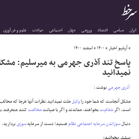
ایران
سیاسی
اقتصاد
ورزشی
جهان
اجتماعی
حوادث
علوم و فن آوری
»
آرشیو اخبار
»
۱۴۰۰
»
اسفند ۱۴۰۰
پاسخ تند آذری جهرمی به میرسلیم: مشکل
نمیدانید
آذری جهرمی
نوشت :
مشکل آنجاست که شما خود را
وکیل
ملت نمیدانید.نظرات آنها هرجا که مخالف
است. اگر
شفافیت
بخواهند، معاندند و اگر با صیانت
مخالفت
کنند منحرفند.با
دنبال
سوزاندن
سرمایه اجتماعی
نظام
هستید؛ دست از سرمایه
سوزی
بردارید.
بیشتر بخوانید: