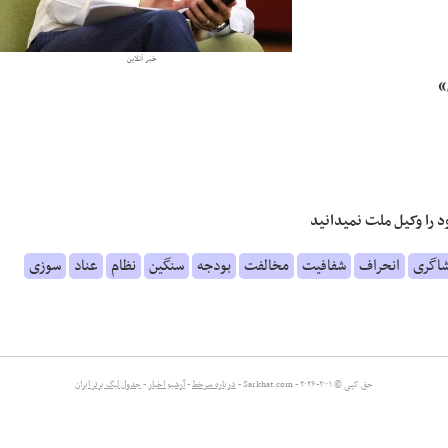
خبر آنلاین
»
 را وکیل ملت نمیدانید
شاگری
انحراف
شفافیت
مخالفت
بودجه
سنگین
نظام
عناد
سوزی
حق کپی © ۲۰۰۱-۲۰۲۶ - Sarkhat.com -
درباره سرخط
-
آرشیو اخبار
-
جدول لیگ برتر ایران