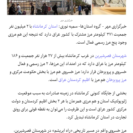
علوم و فن آوری
خبرگزاری مهر
خبرگزاری مهر - گروه استان‌ها- سمیه نوری:
استان کرمانشاه
با ۲ میلیون نفر
فرهنگی و هنری
جمعیت ۳۷۱ کیلومتر مرز مشترک با کشور عراق دارد که نتیجه این هم مرزی
وجود پنج مرز رسمی فعال است.
مقالات
شهرستان قصرشیرین
در غرب کرمانشاه بیش از ۲۷ هزار نفر جمعیت و ۱۸۶
کیلومتر مرز با عراق دارد که در امتداد این مرزها، ۲ مرز رسمی و فعال
خسروی و پرویزخان قرار دارد؛ مرز خسروی هم مرز با بخش حکومت مرکزی و
مرز پرویزخان
هم مرز با
اقلیم کردستان عراق
است.
بخشی از جایگاه کنونی کرمانشاه در زمینه صادرات به سبب موقعیت
ژئوپولتیک استان و هم مرزی همزمان با هر ۲ بخش اقلیم کردستان و دولت
مرکزی کشور عراق است و این ظرفیت را می‌توان به نقطه قوتی برای رونق
تجارت در استان کرمانشاه تبدیل کرد.
مرز خسروی واقع در
مسیر
تاریخی «راه ابریشم» در شهرستان قصرشیرین،