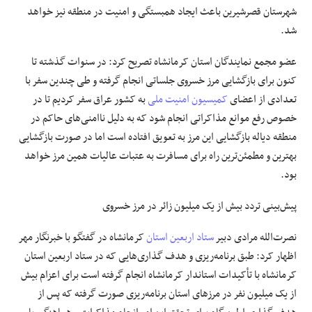
شهرستان قصرشیرین باعث ایجاد همبستگی و امنیت در منطقه نیز خواهد
شد.
عضو مجمع نمایندگان استان کرمانشاه تصریح کرد: در سنوات گذشته
تا
کنون
برای بازگشایی مرز خسروی جلساتی انجام گرفته و طی چندین سفر با
تعدادی
از اعضای
کمیسیون امنیت ملی
به کشور عراق سفر کردیم تا
در
خصوص
رفع موانع مذاکراتی انجام شود که به دلیل ناامنی‌های حاکم در
منطقه
دیاله
بازگشایی این
مرز
به تعویق افتاده است
اما
در صورت بازگشایی
بهترین و مطمئن‌ترین راه برای مسافرت به عتبات عالیات همین مرز خواهد
بود.
پیش‌بینی تردد بیش از یک میلیون زائر در مرز خسروی
نصرت‌الله مرادی دبیر
ستاد اربعین استان
کرمانشاه در گفتگو با خبرنگار مهر
اظهار کرد: طبق برنامه‌ریزی و
هدف گذاری‌هایی
که در ستاد اربعین استان
کرمانشاه با تأکیدات استاندار کرمانشاه انجام گرفته است برای اعزام بیش
از یک میلیون نفر در مرزهای استان برنامه‌ریزی صورت گرفته که پس از