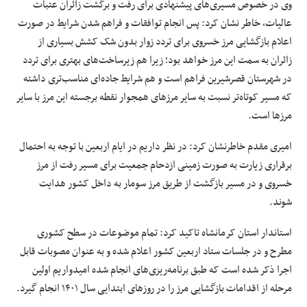
وی
در خصوص
مسیری‌های پیشنهادی برای رفت و برگشت زائران عتبات
عالیات،
خاطر نشان
کرد: پس انجام توافقات و فراهم شدن شرایط در صورت
اعلام بازگشایی مرز خسروی برای تردد زوار بدون شک کشش بسیاری از
زائران به سمت این
مرز
خواهد بود؛ زیرا هم زیرساخت‌های بهتری برای تردد
در شهرستان قصرشیرین فراهم است و هم شرایط جاده‌ای مناسب‌تری داشته
که
مسیر
کوتاه‌تر نسبت به سایر مرزهای همجوار نقطه برجسته این مرز با سایر
مرزها
است.
امیری مقدم خاطرنشان کرد: در نظر داریم در ایام اربعین با توجه به احتمال
برقراری زیارت به صورت زمینی ازدحام جمعیت برای
مسیر
رفت از مرز
خسروی و در
مسیر
بازگشت از طریق مرز
سومار
به
داخل کشور
هدایت
شوند.
استاندار استان کرمانشاه تاکید کرد: تمام موضوعات در سطح
کشوری
مطرح و در جلسات ستاد اربعین کشور اعلام شده و به عنوان مصوبات قابل
اجرا ذکر شده است که طبق برنامه‌ریزی‌های انجام شده امیدواریم اولین
مرحله از اقدامات بازگشایی مرز را در روزهای ابتدایی سال ۱۴۰۱ انجام گیرد.