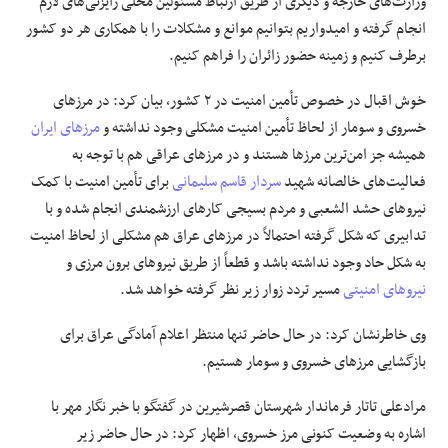
وزارت‌های خارجه و دیگری از طریق ارتباط مسئولین محلی رایزنی‌های لازم
انجام گرفته و امیدواریم بتوانیم موانع و مشکلات را با همکاری هر دو کشور
برطرف کنیم و زمینه حضور زائران را فراهم کنیم.
خوش اقبال
در خصوص
تأمین امنیت در ۲ کشور، بیان کرد: در مرزهای
خسروی و
سومار
از لحاظ تأمین امنیت مشکلی وجود نداشته و
مرزهای ایران
همیشه جز امن‌ترین مرزها هستند و در مرزهای عراقی هم با توجه به
فعالیت‌های خالصانه شهید
سردار قاسم سلیمانی
برای تأمین امنیت با کمک
نیروهای
حشد
الشعبی
و مردم بسیجی کارهای ارزشمندی انجام شده و با
تدابیری که شکل گرفته احتمالاً در مرزهای عراق هم مشکلی از لحاظ امنیت
به شکل
حاد
وجود نداشته باشد و قطعاً از طریق نیروهای برون مرزی و
نیروهای امنیتی
مسیر
تردد زوار زیر نظر گرفته خواهد شد.
وی خاطرنشان کرد:
در حال حاضر
تنها منتظر اعلام آمادگی عراق برای
بازگشایی مرزهای خسروی و
سومار
هستیم.
مرادعلی تاتار فرماندار شهرستان قصرشیرین در گفتگو با خبر نگار مهر با
اشاره به وضعیت کنونی مرز خسروی، اظهار کرد:
در حال حاضر
زیر