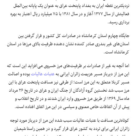
نزدیکترین
نقطه ایران به بغداد پایتخت عراق به عنوان یک پایانه بین‌الملل
فعالیتش از سال ۱۳۷۷ آغاز و در سال ۱۳۸۱ با ۷۵ میلیارد ریال اعتبار به بهره
برداری رسید.
جایگاه چهارم استان کرمانشاه در صادرات کل کشور و قرار
گرفتن
بین
استان‌های غیر بندری
صادر کننده
نشان دهنده ظرفیت بالای مرزها در استان
کرمانشاه است.
اما
آنچه به غیر از صادرات بر ظرفیت‌های مرز خسروی می‌افزاید این است که
این
مرز
از دیرباز
مسیر
عزیمت زائران ایرانی به
عتبات عالیات
بوده و اصالت
مسیر
کربلا متعلق به این مرز است؛ از طرفی نیز
مسافت
پایتخت عراق با این
مرز
سبب
شد نخستین
گروه آزادگان از جنگ ایران و عراق در تاریخ ۲۶ مرداد
ماه سال ۱۳۶۹ از طریق مرز خسروی وارد ایران شدند و در تاریخ انقلاب و
پیش از آن اتفاقات خاص معنوی و سیاسی در این مرز اتفاق افتاده است.
کوتاه‌ترین مسافت با عتبات عالیات سبب شده این
مرز
از دیرباز مورد توجه
زائران ایرانی برای تردد به کشور عراق قرار گیرد و در همین
راستا
شیعیان