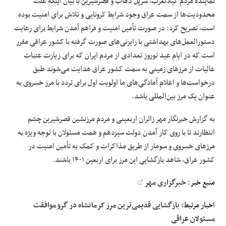
نماینده مردم
گیلانغرب
،
سرپل
ذهاب
و قصرشیرین با بیان اینکه علت
محدودیت‌ها از سمت عراق وجود شرایط کرونایی و تلاش برای امنیت بوده
است، تصریح کرد: در صورت تأمین امنیت و فراهم آمدن شرایط برای رعایت
دستورالعمل‌های بهداشتی با رایزنی‌های صورت گرفته با کشور عراقی مقرر
است که در ایام
عید نوروز
تعدادی
از مردم ایران که برای زیارت عتبات
عالیات از مرزهای زمینی به سمت کشور عراق هدایت می‌شوند طبق
درخواست‌ها و اعلام آمادگی‌های ما اولویت
اول
برای تردد با مرز خسروی به
عنوان یک مرز
بین‌المللی باشد
.
به گزارش خبرنگار مهر زائران اربعینی و مردم مرزنشین قصرشیرین چشم
انتظارند تا با روی کار آمدن دولت سیزدهم و همت مسئولان با توجه ویژه به
مرزهای خسروی و
سومار
از طریق مذاکرات و کمک به تأمین امنیت در
کشور عراق، شاهد بازگشایی این مرز برای اربعین
۱۴۰۱
باشند.
منبع خبر:
خبرگزاری مهر
اخبار مرتبط:
بازگشایی قدیمی‌ترین مرز کرمانشاه در گرو موافقت
مسئولان عراقی