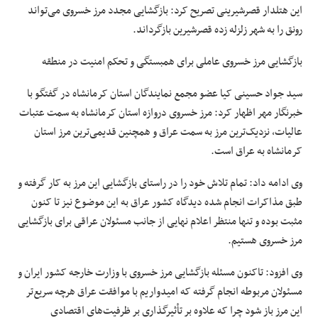
این هتلدار
قصرشیرینی
تصریح کرد: بازگشایی مجدد مرز خسروی می‌تواند
رونق را به شهر زلزله زده قصرشیرین بازگرداند.
بازگشایی مرز خسروی عاملی برای همبستگی و
تحکم
امنیت در منطقه
سید جواد حسینی
کیا
عضو مجمع نمایندگان استان کرمانشاه در گفتگو با
خبرنگار مهر اظهار کرد: مرز خسروی دروازه استان کرمانشاه به سمت عتبات
عالیات، نزدیک‌ترین
مرز
به سمت عراق و همچنین قدیمی‌ترین
مرز
استان
کرمانشاه به عراق است.
وی ادامه داد: تمام تلاش خود را در راستای بازگشایی این
مرز
به کار گرفته و
طبق مذاکرات انجام شده دیدگاه کشور عراق به این موضوع نیز
تا کنون
مثبت بوده و تنها منتظر اعلام نهایی
از جانب
مسئولان عراقی برای بازگشایی
مرز خسروی هستیم.
وی افزود: تاکنون مسئله بازگشایی مرز خسروی با وزارت خارجه کشور ایران و
مسئولان مربوطه انجام گرفته که امیدواریم با موافقت عراق هرچه سریع‌تر
این مرز باز شود چرا که علاوه بر تأثیرگذاری بر ظرفیت‌های اقتصادی