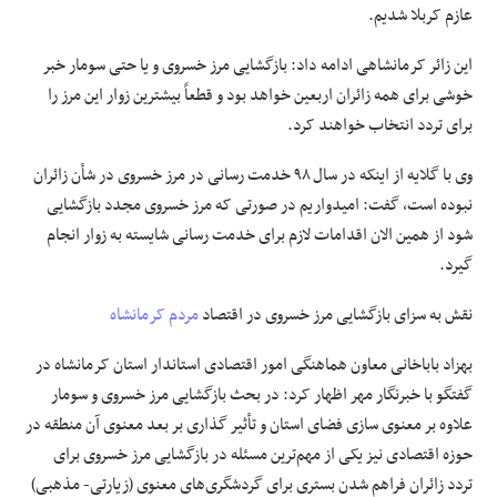
عازم کربلا شدیم.
این زائر کرمانشاهی ادامه داد: بازگشایی مرز خسروی و یا حتی
سومار
خبر
خوشی
برای همه زائران
اربعین خواهد
بود و قطعاً بیشترین زوار این
مرز
را
برای تردد انتخاب خواهند کرد.
وی با گلایه از اینکه در سال ۹۸ خدمت رسانی در مرز خسروی در
شأن
زائران
نبوده است، گفت: امیدواریم
در صورتی که
مرز خسروی مجدد بازگشایی
شود از همین الان اقدامات لازم برای خدمت رسانی شایسته به
زوار
انجام
گیرد.
نقش به سزای بازگشایی مرز خسروی در اقتصاد
مردم کرمانشاه
بهزاد باباخانی معاون هماهنگی امور اقتصادی استاندار استان کرمانشاه در
گفتگو با خبرنگار مهر اظهار کرد: در بحث بازگشایی مرز خسروی و
سومار
علاوه بر معنوی سازی فضای استان و تأثیر گذاری بر بعد معنوی آن منطقه در
حوزه اقتصادی نیز یکی از مهم‌ترین مسئله در بازگشایی مرز خسروی برای
تردد زائران فراهم شدن بستری برای گردشگری‌های معنوی (زیارتی- مذهبی)