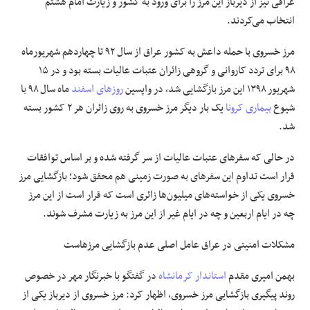
عراقی نیز از دیرباز این
مرز
را برای ورود به کشور و زیارت امام هشتم
انتخاب می‌کردند.
مرز خسروی با حمله
داعش
به کشور عراق از سال ۹۲ تا چهاردهم شهریورماه
۹۸ برای تردد کاروانی و
گروهی
زائران عتبات عالیات بسته بود و در ۱۵
شهریور ۱۳۹۸ این مرز بازگشایی شد، در واپسین
روزهای اسفند
ماه سال ۹۸ با
شیوع
بیماری کرونا
یک بار دیگر مرز خسروی به روی زائران هر ۲ کشور بسته
شد.
در حالی که سفرهای عتبات عالیات از سر گرفته شده و
بر اساس
توافقات
قرار است تداوم این
سفرهای
به صورت زمینی هم محقق شود؛ بازگشایی مرز
خسروی یکی از خواسته‌های میلیون‌ها زائری است که قرار است از این
مرز
چه در ایام اربعین و چه در ایام غیر از این
مرز
به زیارت مشرف شوند.
مشکلات امنیتی در عراق عامل اصلی عدم بازگشایی مرزهاست
بهمن امیری مقدم
استاندار کرمانشاه
در گفتگو با خبرنگار مهر
در خصوص
روند پیگیری بازگشایی مرز خسروی، اظهار کرد: مرز خسروی از دیرباز یکی از