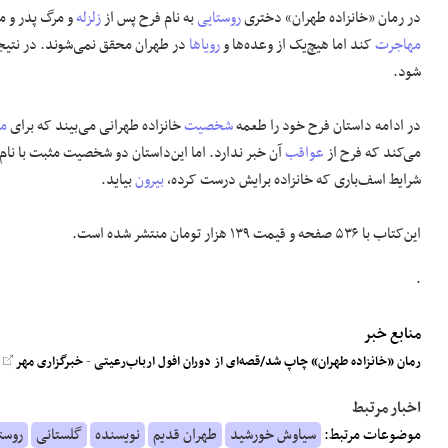
در رمان «خانزاده طهران» دختری
روستایی
به نام فرح پس از
زلزله
و مرگ پدر و م
مهاجرت
کند اما هیچ‌یک از وعده‌ها و
رویاها
در طهران محقق نمی‌شوند. در نتیجه
شود.
در ادامه داستان فرح خود را طعمه
شخصیت
خانزاده طهرانی می‌بیند که برای
من
می‌کند که فرح از
عواقب
آن خبر ندارد. اما این‌داستان دو شخصیت مثبت با نام‌
شرایط اسف‌باری که خانزاده برایش درست کرده،
بیرون
بیاید.
این‌کتاب با ۵۳۶ صفحه و قیمت ۱۳۹ هزار تومان منتشر شده است.
.
منابع خبر
رمان «خانزاده طهران» چاپ شد/قصه‌ای از دوران افول ارباب‌رعیتی
-
خبرگزاری مهر
- ۵ 
اخبار مرتبط
موضوعات مرتبط:
سیاوش خورشید
طهران قدیم
نویسنده
گلستانی
روست