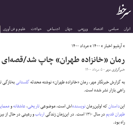
ایران
سیاسی
اقتصاد
ورزشی
جهان
اجتماعی
حوادث
علوم و فن آوری
»
آرشیو اخبار
»
۱۴۰۰
»
مرداد ۱۴۰۰
رمان «خانزاده طهران» چاپ شد/قصه‌ای از
خبرگزاری مهر
- ۵ مرداد ۱۴۰۰
به گزارش خبرنگار مهر، رمان «خانزاده طهران» نوشته محدثه
گلستانی
به‌تازگی 
راهی بازار نشر شده است.
این‌
داستان
که اولین‌رمان
نویسنده
‌اش است، موضوعی
تاریخی
،
عاشقانه
و
معمای
طهران قدیم
در سال ۱۳۱۰ است. در این‌زمان زندگی
ارباب
و رعیتی در حال از بین
راه بود.