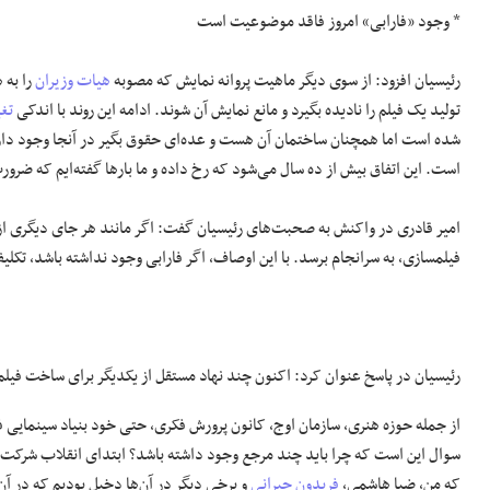
* وجود «فارابی»‌ امروز فاقد موضوعیت است
رئیسیان افزود: از سوی دیگر ماهیت پروانه نمایش که مصوبه
هیات وزیران
را به 
تولید یک فیلم را نادیده بگیرد و مانع نمایش آن شوند. ادامه این روند با اندکی
تغ
شده است اما همچنان ساختمان آن هست و عده‌ای حقوق بگیر در آنجا وجود دارد د
است. این اتفاق بیش از ده سال می‌شود که رخ داده و ما بارها گفته‌‌ایم که ضر
امیر قادری در واکنش به صحبت‌های رئیسیان گفت: اگر مانند هر جای دیگری از د
فیلمسازی، به سرانجام برسد. با این اوصاف، اگر فارابی وجود نداشته باشد، تکل
رئیسیان در پاسخ عنوان کرد: اکنون چند نهاد مستقل از یکدیگر برای ساخت فیلم‌
از جمله حوزه هنری، سازمان اوج، کانون پرورش فکری، حتی خود بنیاد سینمایی فار
سوال این است که چرا باید چند مرجع وجود داشته باشد؟ ابتدای انقلاب شرکت‌ه
که من، ضیا هاشمی،
فریدون جیرانی
و برخی دیگر در آن‌ها دخیل بودیم که در آن