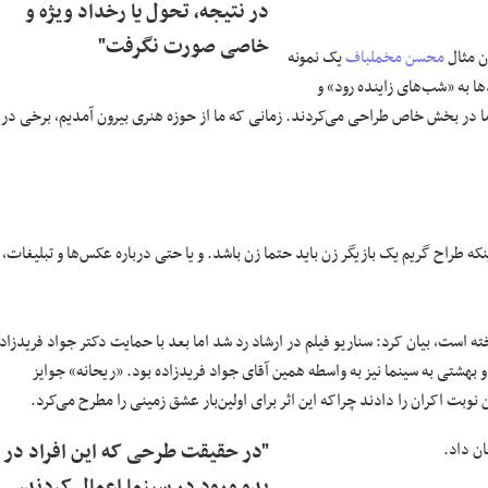
در نتیجه، تحول یا رخداد ویژه‌ و
خاصی صورت نگرفت"
ن مثال
محسن مخملباف
یک نمونه
ا به «شب‌های زاینده رود» و
در بخش خاص طراحی می‌کردند. زمانی که ما از حوزه هنری بیرون آمدیم، برخی در
ه طراح گریم یک بازیگر زن باید حتما زن باشد. و یا حتی درباره عکس‌ها و تبلیغات،
۷ تنها یک فیلم با نام «ریحانه» ساخته است، بیان کرد: سناریو فیلم در ارشاد رد شد اما بعد با حمایت دکتر جواد فریدزاد
 بهشتی به سینما نیز به واسطه همین آقای جواد فریدزاده بود. «ریحانه» جوایز
وبت اکران را دادند چراکه این اثر برای اولین‌بار عشق زمینی را مطرح می‌کرد.
ن داد.
"در حقیقت طرحی که این افراد در
بدو ورود در سینما اعمال کردند،