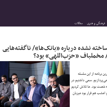
فرهنگی و هنری
مقالات
خته نشده درباره «بانک‌ها»/ ناگفته‌هایی
مخملباف «حزب‌اللهی» بود؟
ن برنامه از این سلسله
‌ها، به مرور شرایط مدیریتی حاکم بر سینمای ایران بین سال‌های ۵۷ تا ۸۴ می‌پردازیم. سعی داشتیم در
هه شصت بود. ما تلاش کردیم
 امشب هم قرار بود میزبان