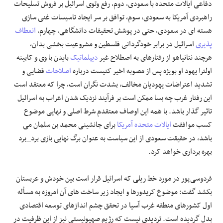
دفاعی ایالات متحده با سعودی، دوم، رفع وتوی اسرائیل بر فروش تسلیحات
راهبردی آمریکا به سعودی، سوم، توافق بر سر ایجاد تاسیسات غنی سازی
هسته ای در سعودی، حتی در پوشش تحقیقات دانشگاهی، چهارم،
انعطاف
پذیری
اسرائیل در برابر خودگردانی فلسطین و مشروعیت بخشی بدان،
هرچند نتانیاهو از رفتارهای به اصطلاح غیر
دیپلماتیک
بایدن با وی و کابینه
اولترا یهود او بویژه پس از مصوبه اخیر کنیست درباره
اصلاحات
قضایی و
تشدید اعتراضات یهودیان مخالف، بشدت نگران است، چرا که معتقد است
این رفتار غرب چه بسا ممکن است بر فرآیند نزدیک شدن اعراب به اسرائیل
تاثیر گذار باشد. با همه این اوصاف معتقدم شرط اصلی و نهایی موضوع
کسب موافقت
ایالات متحده آمریکا
برای جانشینی محمد بن سلمان می
باشد، در حقیقت سعودی از این سیاست به عنوان برگ نهایی بازی برد_برد
بهره برداری خواهد کرد.
فردوسی‌پور در مورد خط‌ ریلی که اسرائیل قرار است بین خودش و عربستان
بکشد گفت: موضوع کریدورها و ایجاد زیر ساخت های آن امروزه به مسأله
اول کشورهای منطقه غرب آسیا در تحقق چشم اندازهای توسعه اقتصادی
بدل گردیده است. تردیدی نیست که رژیم صهیونیستی نیز از این ظرفیت در