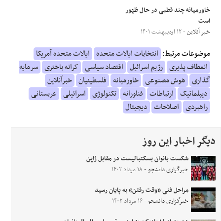
خاورمیانه چند قطبی در حال ظهور
است
خبر آنلاین
- ۱۲ اردیبهشت ۱۴۰۱
موضوعات مرتبط:
انتخابات ایالات متحده
ایالات متحده آمریکا
انعطاف پذیری
رژیم اسرائیل
اقتصاد سیاسی
کرانه باختری
سرمایه
گذاری
هوش مصنوعی
خاورمیانه
فلسطینیان
خبرآنلاین
دیپلماتیک
ارتباطات
فناورانه
تکنولوژی
اسرائیلی
عربستانی
راهبردی
اصلاحات
دیجیتال
دیگر اخبار این روز
شکست بانوان بسکتبالیست در مقابل ژاپن
خبرگزاری دانشجو
- ۱۸ مرداد ۱۴۰۲
مراحل فنی «وقت رفتن» به پایان رسید
خبرگزاری دانشجو
- ۱۶ مرداد ۱۴۰۲