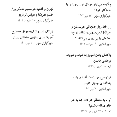
چگونه می‌توان توافقِ تهران-ریاض را
تهران و قاهره در مسیر همگرایی/
ماندگار کرد؟
خشم آمریکا و هراس تل‌آویو
خبرگزاری مهر
- ۱۲ تیر ۱۴۰۲
خبرگزاری مهر
- ۹ خرداد ۱۴۰۲
راز خط ریل جنجالی عربستان و
«پاتک دیپلماتیک» موفق به طرح
اسرائیل/ بن‌سلمان و نتانیاهو چه
آمریکا برای منزوی ساختن ایران
نقشه‌ای را پی‌ریزی می‌کنند؟
خبرگزاری مهر
- ۳۱ تیر ۱۴۰۱
خبر آنلاین
- ۱۶ مرداد ۱۴۰۲
واکنش وطن امروز به شرط و شروط
برجامی بایدن
فردا
- ۱۰ بهمن ۱۳۹۹
فردوسی‌پور: ژست آفندی را به
پدافندی تبدیل کنیم
خبر آنلاین
- ۷ تیر ۱۴۰۱
آیا باید منتظر حوادث جدید در
خاورمیانه باشیم؟
تابناک
- ۱۲ فروردین ۱۳۹۹