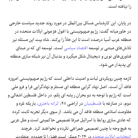
را نیافته است.
در پایان، این کارشناس مسائل بین‌الملل در مورد روند جدید سیاست خارجی
در خاورمیانه گفت: رژیم صهیونیستی با افول هژمونی ایالات متحده در
منطقه غرب آسیا درصدد است تا این خلأ را پرکند. شاه بیت این مسئله نیز
تلاش‌های مبتنی بر توسعه
اقتصاد سیاسی
است. توسعه ای که بر مبنای
فناوری‌های نوین و دیجیتال شکل میگیرد و بدنبال آن نیز شبکه سازی منطقه
ای پدیدار می شود.
لازمه چنین رویکردی ثبات و امنیت داخلی است که رژیم صهیونیستی امروزه
فاقد آن است. اصل نهاد گرایی منطقه ای مستلزم نهادگرایی فرا و فرو ملی
است که رژیم با توجه به دو بحران ریشه ای یکم، در داخل فلسطین اشغالی و
دوم، در منازعه با
فلسطینیان
در اراضی ۴۸،
کرانه باختری
، باریکه غزه و
مقاومت اسلامی منطقه فاقد آن می باشد. از سوی دیگر تجربه ثابت کرده
که عادی سازی روابط با اسرائیل صرفا تصمیمی حاکمیتی است و ملل عربی
به هیچ وجه با چنین تصمیمی همراهی نکرده و نخواهند کرد. هرچند
انتخابات ایالات متحده
در ۲۰۲۴ ممکن است فضا را تا حدودی متفاوت