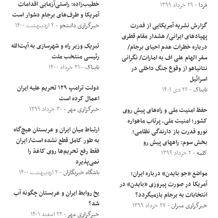
خطیب‌زاده: راستی‌آزمایی اقدامات
فردا
- ۲۹ خرداد ۱۳۹۹
آمریکا و طرف‌های برجام دشوار است
گزارش نشریه آمریکایی از قدرت
خبرگزاری دانشجو
- ۲ اردیبهشت ۱۴۰۰
پهپادهای ایرانی/ هشدار مقام قطری
تبریک وزیر راه و شهرسازی به آیت‌الله
درباره خطرات عدم احیای برجام/
رئیسی منتخب ملت
سفر الهام علی اف به امارات/ نگرانی
تابناک
- ۳۱ خرداد ۱۴۰۰
نتانیاهو از وقوع جنگ داخلی در
اسرائیل
دولت ترامپ ۱۲۹ تحریم علیه ایران
تابناک
- ۲۶ دی ۱۴۰۱
اعمال کرده است
خبرگزاری مهر
- ۳۰ خرداد ۱۳۹۹
حفظ امنیت ملی و راه‌های پیشِ‌‌ روی
کشور؛ امنیت ملی، پرتاب ماهواره
ارتباط میان ایران و عربستان هیچ‌گاه
نورو قدرت باز دارندگی نظامی؛
به طور کامل قطع نشده است/ ایران
بخش سوم: راههای پیش رو
فقط رفع تحریم‌ها روی کاغذ را
کلمه
- ۲ خرداد ۱۳۹۹
نمی‌پذیرد
باشگاه خبرنگاران
- ۲ اردیبهشت ۱۴۰۰
مواضع «جو بایدن» درباره ایران؛
آمریکا در صورت پیروزی «بایدن» در
یخ روابط ایران و عربستان چگونه آب
انتخابات به برجام بازمی‎گردد؟
شد؟
خبرگزاری میزان
- ۲۷ خرداد ۱۳۹۹
خبرگزاری مهر
- ۲۲ اسفند ۱۴۰۱