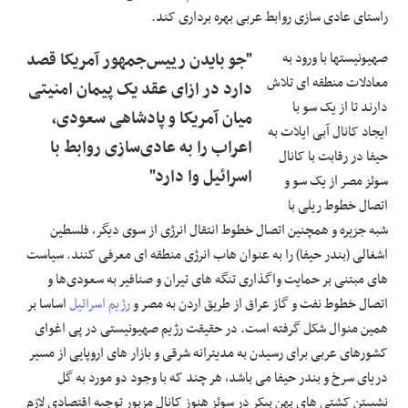
راستای عادی سازی روابط عربی بهره برداری کند.
صهیونیستها با ورود به
"جو بایدن رییس‌جمهور آمریکا قصد
معادلات منطقه ای تلاش
دارد در ازای عقد یک پیمان امنیتی
دارند تا از یک سو با
میان آمریکا و پادشاهی سعودی،
ایجاد کانال آبی ایلات به
اعراب را به عادی‌سازی روابط با
حیفا در رقابت با کانال
اسرائیل وا دارد"
سوئز مصر از یک سو و
اتصال خطوط ریلی با
شبه جزیره و همچنین اتصال خطوط انتقال انرژی از سوی دیگر، فلسطین
اشغالی (بندر حیفا) را به عنوان هاب انرژی منطقه ای معرفی کنند. سیاست
های مبتنی بر حمایت واگذاری تنگه های تیران و صنافیر به سعودی‌ها و
اتصال خطوط نفت و گاز عراق از طریق اردن به مصر و
رژیم اسرائیل
اساسا بر
همین منوال شکل گرفته است. در حقیقت رژیم صهیونیستی در پی اغوای
کشورهای عربی برای رسیدن به مدیترانه شرقی و بازار های اروپایی از مسیر
دریای سرخ و بندر حیفا می باشد، هر چند که با وجود دو مورد به گل
نشستن کشتی های پهن پیکر در سوئز هنوز کانال مزبور توجیه اقتصادی لازم