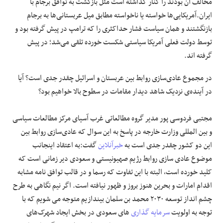
مخالف آن بودند را کنار گذاشته است مثل بازگشت به توافق برجام با
ایران.آمریکایی‌ها خواسته یا ناخواسته مطابق میل عربستانی‌ها به برجام
بازنگشتند و همان سیاست فشار حداکثری را که ترامپ در پیش گرفته بود و
توسط دولت فعلی آمریکا سیاستی شکست خورده تلقی می‌شد؛ در پیش
گرفته اند.
در مجموع عادی‌سازی روابط بین عربستان و اسرائیل چقدر جدی است؟ آیا
در آینده‌ی نزدیک شاهد دیدار مقامات در سطوح بالا خواهیم بود؟
مجتبی فردوسی پور مدیر گروه مطالعاتی غرب آسیای مرکز مطالعات سیاسی
و بین المللی وزارت خارجه در پاسخ به این سوال که عادی‌سازی روابط بین
این دو کشور چقدر جدی است به
خبرآنلاین
گفت:به اعتقاد اینجانب
موضوع عادی سازی روابط رژیم صهیونیستی و سعودی دیر زمانی است که
کلید خورده است، البته با این تفاوت که رسما و در قالب توافق نامه مشابه
اقدام امارات و بحرین هنوز بروز و ظهور نیافته است. اگر نیم نگاهی به طرح
چشم انداز توسعه ۲۰۳۰ محمد بن سلمان بیندازیم متوجه می شویم که با
توجه به اولویت
سرمایه گذاری
های سعودی در بخش ایجاد شهرک‌های