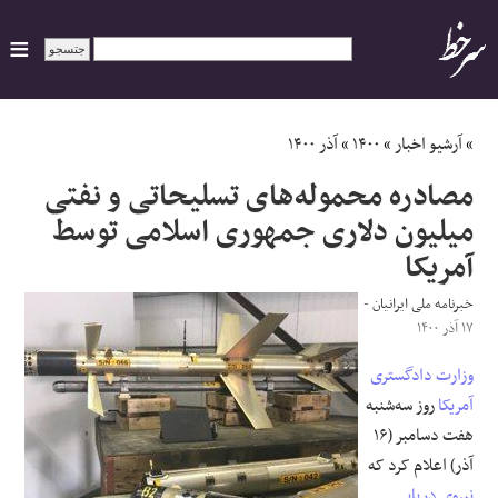
ایران
»
آرشیو اخبار
»
۱۴۰۰
»
آذر ۱۴۰۰
مصادره محموله‌های تسلیحاتی و نفتی
سیاسی
میلیون‌ دلاری جمهوری اسلامی توسط
آمریکا
اقتصاد
خبرنامه ملی ایرانیان
-
ورزشی
۱۷ آذر ۱۴۰۰
جهان
وزارت دادگستری
آمریکا
روز سه‌شنبه
اجتماعی
هفت دسامبر (۱۶
آذر) اعلام کرد که
حوادث
نیروی دریایی