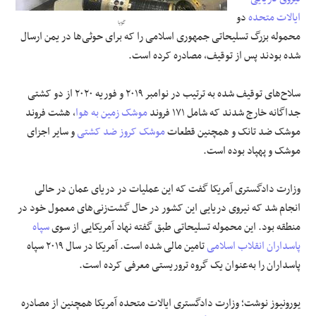
ایالات متحده
دو
گویا
علوم و فن آوری
محموله بزرگ تسلیحاتی جمهوری اسلامی را که برای حوثی‌ها در یمن ارسال
شده بودند پس از توقیف، مصادره کرده است.
فرهنگی و هنری
سلاح‌های توقیف شده به ترتیب در نوامبر ۲۰۱۹ و فوریه ۲۰۲۰ از دو کشتی
مقالات
جداگانه خارج شدند که شامل ۱۷۱ فروند
موشک زمین به هوا
، هشت فروند
موشک ضد تانک و همچنین قطعات
موشک کروز ضد کشتی
و سایر اجزای
موشک و پهپاد بوده است.
وزارت دادگستری آمریکا گفت که این عملیات در دریای عمان در حالی
انجام شد که نیروی دریایی این کشور در حال گشت‌زنی‌های معمول خود در
منطقه بود. این محموله تسلیحاتی طبق گفته نهاد آمریکایی از سوی
سپاه
پاسداران انقلاب اسلامی
تامین مالی شده است. آمریکا در سال ۲۰۱۹ سپاه
پاسداران را به‌عنوان یک گروه تروریستی معرفی کرده است.
یورونیوز نوشت؛ وزارت دادگستری ایالات متحده آمریکا همچنین از مصادره