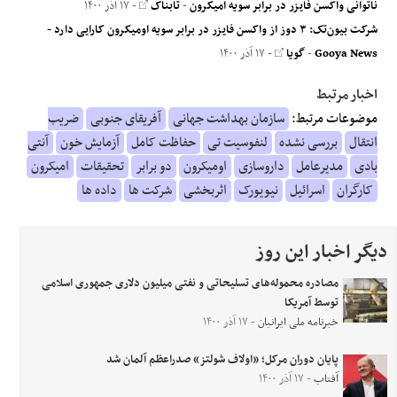
ناتوانی واکسن فایزر در برابر سویه امیکرون
-
تابناک
- ۱۷ آذر ۱۴۰۰
شرکت‌ بیون‌تک: ۳ دوز از واکسن فایزر در برابر سویه اومیکرون کارایی دارد -
Gooya News
-
گویا
- ۱۷ آذر ۱۴۰۰
اخبار مرتبط
موضوعات مرتبط:
سازمان بهداشت جهانی
آفریقای جنوبی
ضریب
انتقال
بررسی نشده
لنفوسیت تی
حفاظت کامل
آزمایش خون
آنتی
بادی
مدیرعامل
داروسازی
اومیکرون
دو برابر
تحقیقات
امیکرون
کارگران
اسرائیل
نیویورک
اثربخشی
شرکت ها
داده ها
دیگر اخبار این روز
مصادره محموله‌های تسلیحاتی و نفتی میلیون‌ دلاری جمهوری اسلامی
توسط آمریکا
خبرنامه ملی ایرانیان
- ۱۷ آذر ۱۴۰۰
پایان دوران مرکل؛ «اولاف شولتز» صدراعظم آلمان شد
آفتاب
- ۱۷ آذر ۱۴۰۰