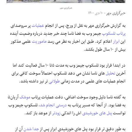
خبرگزاری مهر
علوم و فن آوری
خبرگزاری مهر
- ۱۰ دی ۱۴۰۰
به گزارش خبرگزاری مهر به نقل از ورج، پس از انجام
عملیات
پر سروصدای
فرهنگی و هنری
پرتاب
تلسکوپ
جیمز وب به فضا ناسا چند خبر جدید درباره وضعیت آینده
این
ابزار
اعلام کرد. طبق این اخبار به نظر می رسد
ماموریت
علمی مذکور
مقالات
بیش از ۱۰ سال طول بکشد.
در ابتدا قرار بود تلسکوپ جیمز وب به مدت ۵تا ۱۰ سال فعالیت کند اما
آخرین
تحلیل
های ناسا نشان می دهد تلسکوپ احتمالاً سوخت کافی برای
انجام عملیات های علمی در مدت زمانی
طولانی
تر نیز داشته باشد.
به گفته ناسا دلیل وجود سوخت اضافی، دقت عملیات پرتاب
موشک
آریان۵
به فضا بود. از آنجا که مسیر پرتاب به
درستی
انجام شد
، تلسکوپ جیمز وب
توانست
پنل های خورشیدی
اش را اندکی
زودتر
از موعد باز کند.
به طور دقیق تر قرار بود پنل های خورشیدی ابزار پس از
جدا شدن
آن از