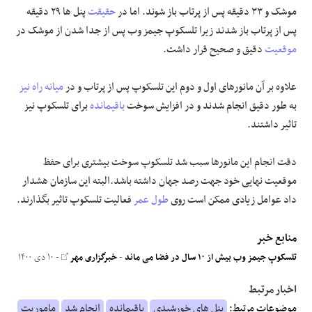
موشک و ۳۳ دقیقه پس از پرتاب باز شوند. اما در
حقیقت
پنل ها ۲۹ دقیقه
پس از پرتاب باز شدند زیرا تلسکوپ جیمز وب پس از جدا شدن از موشک در
موقعیت
دقیق و صحیح قرار داشت.
علاوه بر آن مانورهای اول و دوم این تلسکوپ پس از پرتاب و در
میانه
راه نیز
به طور دقیق انجام شدند و در افزایش سوخت
باقیمانده
برای تلسکوپ نیز
تاثیر داشتند.
دقت انجام این مانورها سبب شد تلسکوپ سوخت بیشتری برای حفظ
موقعیت نهایی خود جهت رصد جهان داشته باشد.البته این سازمان هشدار
داد عوامل زیادی ممکن است روی
طول عمر
فعالیت تلسکوپ تاثیر بگذارند.
منابع خبر
تلسکوپ جیمز وب بیش از ۱۰ سال در فضا می ماند
-
خبرگزاری مهر
- ۱۰ دی ۱۴۰۰
اخبار مرتبط
موضوعات مرتبط:
پنل های خورشیدی
باقیمانده
انجام شد
ماموریت