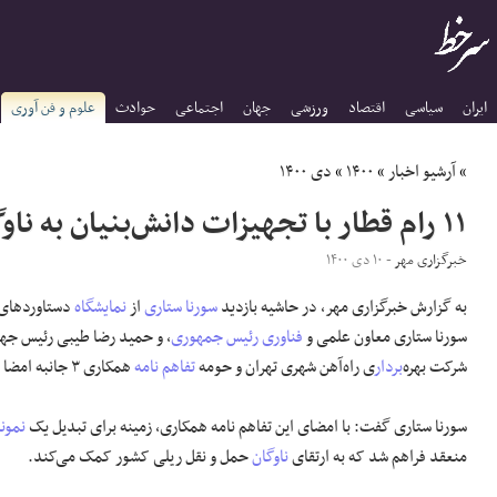
ایران
سیاسی
اقتصاد
ورزشی
جهان
اجتماعی
حوادث
علوم و فن آوری
»
آرشیو اخبار
»
۱۴۰۰
»
دی ۱۴۰۰
۱۱ رام قطار با تجهیزات دانش‌بنیان به ناوگان مترو می پیوندد
خبرگزاری مهر
- ۱۰ دی ۱۴۰۰
به گزارش خبرگزاری مهر، در حاشیه بازدید
سورنا ستاری
از
نمایشگاه
دستاوردهای
سورنا ستاری معاون علمی و
فناوری
رئیس جمهوری
، و حمید رضا طیبی رئیس جه
شرکت بهره‌
بردار
ی راه‌آهن شهری تهران و حومه
تفاهم نامه
همکاری ۳ جانبه امضا کردند.
سورنا ستاری گفت: با امضای این تفاهم نامه همکاری، زمینه برای تبدیل یک
نمون
منعقد فراهم شد که به ارتقای
ناوگان
حمل و نقل ریلی کشور کمک می‌کند.