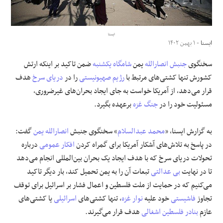
علوم و فن آوری
ایسنا
ایسنا
- ۱ بهمن ۱۴۰۲
فرهنگی و هنری
سخنگوی
جنبش انصارالله
یمن
شامگاه یکشنبه
ضمن تاکید بر اینکه ارتش
مقالات
کشورش تنها کشتی‌های مرتبط با
رژیم صهیونیستی
را در
دریای سرخ
هدف
قرار می‌دهد، از آمریکا خواست به جای ایجاد بحران‌های غیرضروری،
مسئولیت خود را در
جنگ غزه
برعهده بگیرد.
به گزارش ایسنا، «
محمد عبدالسلام
» سخنگوی جنبش
انصارالله یمن
گفت:
در پاسخ به تلاش‌های آشکار آمریکا برای گمراه کردن
افکار عمومی
درباره
تحولات دریای سرخ که با هدف ایجاد یک بحران بین‌المللی انجام می‌دهد
تا در نهایت
بی عدالتی
تبعات آن را به یمن تحمیل کند، بار دیگر تاکید
می‌کنیم که در حمایت از ملت فلسطین و اعمال فشار بر اسرائیل برای توقف
تجاوز
فاشیستی
خود علیه
نوار غزه
، تنها کشتی‌های
اسرائیلی
یا کشتی‌های
عازم
بنادر
فلسطین اشغالی
هدف قرار می‌گیرند.