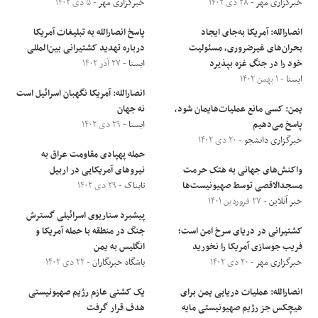
خبرگزاری مهر
- ۲۸ دی ۱۴۰۲
خبرگزاری مهر
- ۵ دی ۱۴۰۲
انصارالله: آمریکا به‌جای ایجاد
پاسخ انصارالله به تبلیغات آمریکا
بحران‌های غیرضروری، مسئولیت
درباره تهدید کشتیرانی بین‌المللی
خود را در جنگ غزه بپذیرد
ایسنا
- ۲۷ آذر ۱۴۰۲
ایسنا
- ۱ بهمن ۱۴۰۲
انصارالله: آمریکا نگهبان اسرائیل است
یمن: کسی مانع عملیات‌هایمان شود،
نه جهان
پاسخ می‌دهیم
ایسنا
- ۲۹ دی ۱۴۰۲
خبرگزاری دانشجو
- ۲۰ دی ۱۴۰۲
حمله پهپادی مقاومت عراق به
واکنش‌های جهانی به هتک حرمت
نیروهای آمریکایی در اربیل
مسجدالاقصی توسط صهیونیست‌ها
تابناک
- ۲۹ دی ۱۴۰۲
خبر آنلاین
- ۲۷ فروردین ۱۴۰۱
پیشبرد سناریوی اسرائیلی گسترش
کشتیرانی در دریای سرخ امن است؛
جنگ در منطقه با حمله آمریکا و
فریب جوسازی آمریکا را نخورید
انگلیس به یمن
خبرگزاری مهر
- ۲۰ دی ۱۴۰۲
باشگاه خبرنگاران
- ۲۲ دی ۱۴۰۲
انصارالله: عملیات دریایی یمن برای
یک کشتی عازم رژیم صهیونیستی
هیچکس جز رژیم صهیونیستی مایه
هدف قرار گرفت