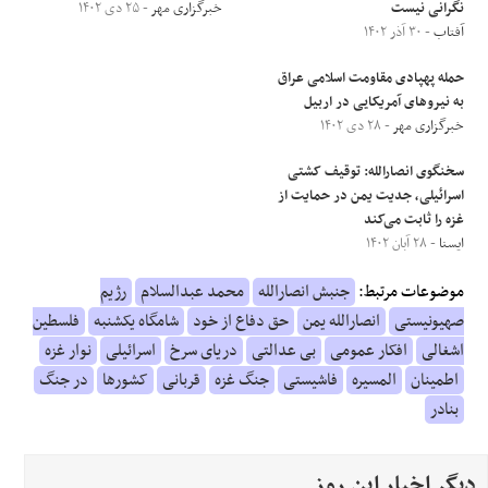
نگرانی نیست
خبرگزاری مهر
- ۲۵ دی ۱۴۰۲
آفتاب
- ۳۰ آذر ۱۴۰۲
حمله پهپادی مقاومت اسلامی عراق
به نیروهای آمریکایی در اربیل
خبرگزاری مهر
- ۲۸ دی ۱۴۰۲
سخنگوی انصارالله: توقیف کشتی
اسرائیلی، جدیت یمن در حمایت از
غزه را ثابت می‌کند
ایسنا
- ۲۸ آبان ۱۴۰۲
موضوعات مرتبط:
جنبش انصارالله
محمد عبدالسلام
رژیم
صهیونیستی
انصارالله یمن
حق دفاع از خود
شامگاه یکشنبه
فلسطین
اشغالی
افکار عمومی
بی عدالتی
دریای سرخ
اسرائیلی
نوار غزه
اطمینان
المسیره
فاشیستی
جنگ غزه
قربانی
کشورها
در جنگ
بنادر
دیگر اخبار این روز