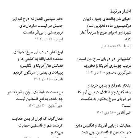
اخبار مرتبط
احیای شن‌چاله‌های جنوب تهران
دفتر سیاسی انصارالله درج نام این
درکمیسیون ماده ۵نهایی شد/
جنبش در لیست سازمان‌های
شهرداری اجرای طرح را سریعآً آغاز
تروریستی را بی‌اثر دانست
کند
ایسنا
- ۲۷ دی ۱۴۰۲
ایسنا
- ۲۸ دقیقه قبل
اوج تنش در دریای سرخ؛ حملات
کشتیرانی در دریای سرخ امن است؛
متعدد انصارالله به کشتی ها و
فریب جوسازی آمریکا را نخورید
نفتکش ها/ آمریکا و انگلیس:
خبرگزاری دانشجو
- ۲۱ دی ۱۴۰۲
پهپادهای یمنی را سرنگون کردیم
تابناک
- ۲۵ آذر ۱۴۰۲
ابتکار ناموفق و بدون خریدار
واشنگتن/ چرا ائتلاف دریایی آمریکا
بن بست دیپلماتیک ایران و آمریکا هر
در دریای سرخ محکوم به شکست
چه باشد، به نفع فلسطین نیست
است؟
خبر آنلاین
- ۱۶ دی ۱۴۰۲
خبر آنلاین
- ۱۸ دی ۱۴۰۲
همان‌گونه که ایران از یمن حمایت
عملیات دریایی آمریکا و انگلیس مانع
کرد،ما هم از فلسطین حمایت
حمایت یمن از فلسطین نمی شود
می‌کنیم