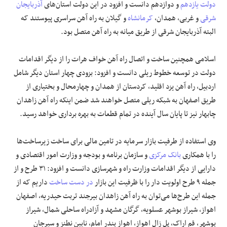
دولت یازدهم
و دوازدهم دانست و افزود در این دولت استان‌های
آذربایجان
شرقی
و غربی، همدان،
کرمانشاه
و گیلان به راه آهن سراسری پیوستند که
البته آذربایجان شرقی از طریق میانه به راه آهن متصل بود.
اسلامی همچنین ساخت و اتصال راه آهن خواف هرات را از دیگر اقدامات
دولت در توسعه خطوط ریلی دانست و افزود: بزودی چهار استان دیگر شامل
اردبیل، راه آهن یزد اقلید، کردستان از همدان و چهارمحال و بختیاری از
طریق اصفهان به شبکه ریلی متصل خواهند شد ضمن اینکه راه آهن زاهدان
چابهار نیز تا پایان سال آینده در تمام قطعات به بهره برداری خواهد رسید.
وی استفاده از طرفیت بازار سرمایه در تامین مالی برای ساخت زیرساخت‌ها
را با همکاری
بانک مرکزی
و سازمان برنامه و بودجه و وزارت امور اقتصادی و
دارایی از دیگر اقدامات وزارت راه و شهرسازی دانست و افزود: ۳۱ طرح و از
جمله ۹ طرح اولویت دار را با ظرفیت این بازار
در دست ساخت
داریم که از
جمله این طرح‌ها می‌توان به راه آهن زاهدان بیرجند تربت حیدریه، اصفهان
اهواز، شیراز بوشهر عسلویه، گرگان مشهد و آزادراه ساحلی شمال، شیراز
بوشهر، قم اراک، پل زال اهواز، اهواز بندر امام، نایین نطنز و سیرجان