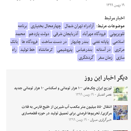
۱۹ بهمن ۱۳۹۹
اخبار مرتبط
موضوعات مرتبط:
آزادراه تهران شمال
چهارمحال بختیاری
برنامه
تلویزیونی
فرودگاه مهرآباد
آذربایجان شرقی
دولت یازدهم
محمد
اسلامی
پایانه نفتی
بندر چابهار
در دست ساخت
فرودگاه ها
بانک
مرکزی
در آستانه
بندرعباس
پتروشیمی
کرمانشاه
خط تولید
راه
سازی
زمان سفر
گردشگری
دیگر اخبار این روز
توزیع ایران چک‌های ۱۰۰ هزار تومانی و اسکناس ۱۰ هزار تومانی جدید
عصر اعتبار
- ۱۹ بهمن ۱۳۹۹
انتقال ۵۵۰ میلیون متر مکعب آب شیرین از خلیج فارس به فلات
مرکزی/ تحریم‌ها فرصتی برای تعمیق تولید در حوزه قطعه‌سازی
خبرگزاری میزان
- ۱۹ بهمن ۱۳۹۹