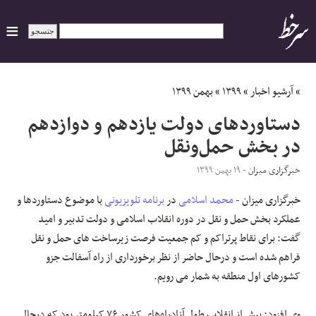
ایران
»
آرشیو اخبار
»
۱۳۹۹
»
بهمن ۱۳۹۹
دستاورد‌های دولت یازدهم و دوازدهم
سیاسی
در بخش حمل‌ونقل
اقتصاد
خبرگزاری میزان
- ۱۹ بهمن ۱۳۹۹
خبرگزاری میزان -
محمد اسلامی
در
برنامه تلویزیونی
با موضوع دستاورد‌ها و
ورزشی
عملکرد بخش حمل و نقل در دوره انقلاب اسلامی و دولت تدبیر و امید
جهان
گفت: برای نقاط پرتراکم و کم جمعیت فرصت زیرساخت های حمل و نقل
فراهم شده است و درحال حاضر از نظر برخورداری از راه آسفالت جزو
اجتماعی
کشورهای اول منطقه به شمار می رویم.
حوادث
وی افزود: پیش از انقلاب طول آزادراه‌های کشور ۷۶ کیلومتر بود که درحال