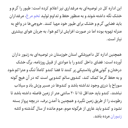
این اداره کل در توصیه‌ای به مرغداری نیز اعلام کرده است: طیور را گرم و
خشک نگه داشته شوند و به منظور حفظ و تداوم تولید
تخم مرغ
، مرغداران
باید فضایی گرم و خشک برای طیور خود مهیا کنند. خروجی‌ها در واقع به
منزله تهویه بوده اما در صورت افزایش تراکم هوا، به جریان هوای بیشتری
نیاز است.
همچنین اداره کل دامپزشکی استان خوزستان در توصیه‌ای به زنبور داران
آورده است: فضای داخل کندو را با موادی از قبیل روزنامه، برگ خشک
درختان و گونی‌های پلاستیکی پر کنند تا فضا کندو کاملاً تنگ و متراکم شود
و به حفظ گرما کمک کند، کندوی سالم کندویی است که در آن هیچ گونه
سوراخ یا درزی وجود نداشته باشد و کندوها در مسیر وزش باد و سیلاب
نباشند، کندو باید حداقل ۱۵ تا ۲۰ سانتی متر از زمین فاصله داشته باشد تا
رطوبت را از طریق زمین نگیرد و همچنین با آمدن برف، دریچه پرواز بسته
نشود و کندو باید عاری از هرگونه موم، موم مانده از سال گذشته و لاشه
زنبوران
مرده باشد.