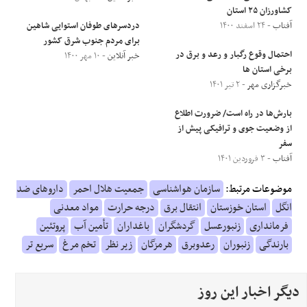
کشاورزان ۲۵ استان
آفتاب
- ۲۴ اسفند ۱۴۰۰
دردسرهای طوفان استوایی شاهین
برای مردم جنوب شرق کشور
احتمال وقوع رگبار و رعد و برق در
خبر آنلاین
- ۱۰ مهر ۱۴۰۰
برخی استان ها
خبرگزاری مهر
- ۲ تیر ۱۴۰۱
بارش‌ها در راه است/ ضرورت اطلاع
از وضعیت جوی و ترافیکی پیش از
سفر
آفتاب
- ۳ فروردین ۱۴۰۱
موضوعات مرتبط:
سازمان هواشناسی
جمعیت هلال احمر
داروهای ضد
انگل
استان خوزستان
انتقال برق
درجه حرارت
مواد معدنی
فرمانداری
زنبورعسل
گردشگران
باغداران
تأمین آب
پروتئین
بارندگی
زنبوران
رعدوبرق
هرمزگان
زیر نظر
تخم مرغ
سریع تر
دیگر اخبار این روز