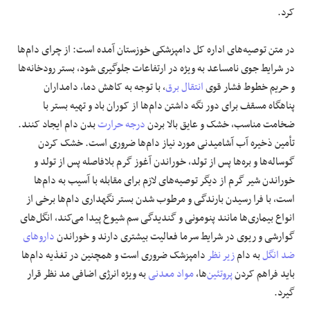
کرد.
در متن توصیه‌های اداره کل دامپزشکی خوزستان آمده است: از
چرای
دام‌ها
در شرایط جوی نامساعد به ویژه در ارتفاعات جلوگیری شود، بستر رودخانه‌ها
و حریم خطوط فشار قوی
انتقال برق
، با توجه به کاهش دما، دامداران
پناهگاه مسقف برای دور نگه داشتن دام‌ها از کوران باد و تهیه بستر با
ضخامت مناسب، خشک و عایق بالا بردن
درجه حرارت
بدن دام ایجاد کنند.
تأمین ذخیره آب آشامیدنی مورد نیاز دام‌ها ضروری است. خشک کردن
گوساله‌ها و بره‌ها پس از تولد، خوراندن
آغوز
گرم بلافاصله پس از تولد و
خوراندن شیر گرم از دیگر توصیه‌های لازم برای مقابله با آسیب به دام‌ها
است، با فرا رسیدن بارندگی و مرطوب شدن بستر نگهداری دام‌ها برخی از
انواع بیماری‌ها مانند
پنومونی
و گندیدگی سم شیوع پیدا می‌کند، انگل‌های
گوارشی و ریوی در شرایط سرما فعالیت بیشتری دارند و خوراندن
داروهای
ضد انگل
به دام
زیر نظر
دامپزشک ضروری است و همچنین در تغذیه دام‌ها
باید فراهم کردن
پروتئین
‌ها،
مواد معدنی
به ویژه انرژی اضافی مد نظر قرار
گیرد.