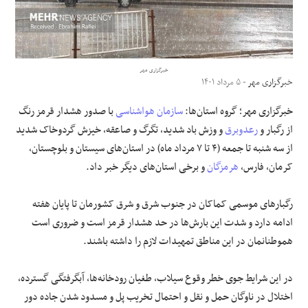
علوم و فن آوری
فرهنگی و هنری
خبرگزاری مهر
خبرگزاری مهر
- ۵ مرداد ۱۴۰۱
مقالات
خبرگزاری مهر؛ گروه استان‌ها:
سازمان هواشناسی
با صدور هشدار قرمز رنگ
از رگبار و
رعدوبرق
و وزش باد شدید، تگرگ و صاعقه، خیزش گردوخاک شدید
از سه شنبه تا جمعه (۴ تا ۷ مرداد ماه) در استان‌های سیستان و بلوچستان،
کرمان، فارس،
هرمزگان
و برخی استان‌های دیگر خبر داد.
رگبارهای موسمی کماکان در جنوب شرق و شرق کشورمان تا پایان هفته
ادامه دارد و شدت این بارش‌ها در حد هشدار قرمز است و ضروری است
هموطنانمان
در این مناطق تمهیدات لازم را داشته باشند.
در این شرایط جوی خطر وقوع سیلاب، طغیان رودخانه‌ها،
آبگرفتگی
گسترده،
اختلال در ناوگان حمل و نقل و احتمال تخریب پل و مسدود شدن جاده دور