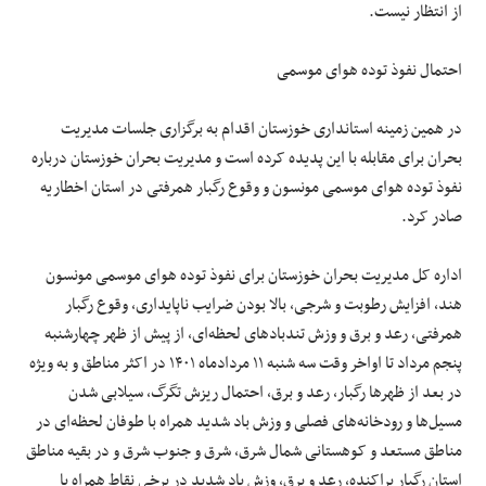
از انتظار نیست.
احتمال نفوذ توده هوای موسمی
در همین زمینه استانداری خوزستان اقدام به برگزاری جلسات مدیریت
بحران برای مقابله با این پدیده کرده است و مدیریت بحران خوزستان درباره
نفوذ توده هوای موسمی
مونسون
و وقوع رگبار همرفتی در استان اخطاریه
صادر کرد.
اداره کل مدیریت بحران خوزستان برای نفوذ توده هوای موسمی
مونسون
هند، افزایش رطوبت و شرجی، بالا بودن ضرایب ناپایداری، وقوع رگبار
همرفتی، رعد و برق و وزش تندبادهای لحظه‌ای، از پیش از ظهر چهارشنبه
پنجم مرداد تا اواخر وقت سه شنبه ۱۱ مردادماه ۱۴۰۱ در اکثر مناطق و به ویژه
در بعد از ظهرها رگبار، رعد و برق، احتمال ریزش تگرگ، سیلابی شدن
مسیل‌ها و رودخانه‌های فصلی و وزش باد شدید همراه با طوفان لحظه‌ای در
مناطق مستعد و کوهستانی شمال شرق، شرق و جنوب شرق و در بقیه مناطق
استان رگبار پراکنده، رعد و برق، وزش باد شدید در برخی نقاط همراه با