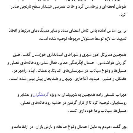
طوفان لحظه‌ای و برخاستن گرد و خاک همرفتی هشدار سطح نارنجی صادر
کرد.
بر این اساس آماده
باش
کامل اعضای ستاد و سایر دستگاه‌های مرتبط و اتخاذ
تمهیدات لازم توسط مسئولان مربوطه توصیه شده است.
همچنین مدیرکل امور شهری و شوراهای استانداری خوزستان گفت: طبق
گزارش هواشناسی، احتمال
آبگرفتگی
معابر، فعال شدن رودخانه‌های فصلی و
مسیل‌ها و وقوع سیلاب در شهرستان‌های
اندیکا
،
باغملک
، ایذه، رامهرمز،
هفتکل
،
رامشیر
، امیدیه،
آغاجاری
، بهبهان و هندیجان پیش بینی شده است.
مهراب فلسفی زاده همچنین به شهروندان به ویژه
گردشگران
و عشایر و
روستاییان، توصیه کرد تا از قرار گرفتن در حاشیه رودخانه‌های فصلی،
مسیل‌ها،
سیلاب‌برها
خودداری کنند.
وی گفت: مردم به دلیل احتمال وقوع صاعقه و بارش باران، در ارتفاعات و