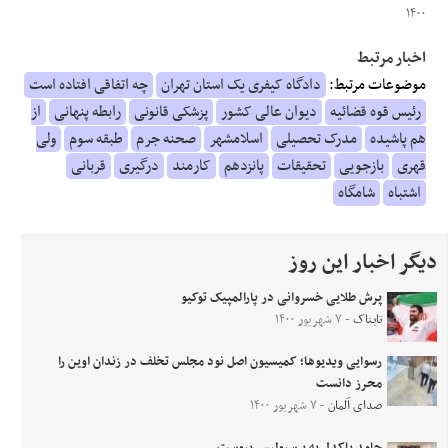
۱۴۰۰
اخبار مرتبط
موضوعات مرتبط:
دادگاه کیفری یک استان تهران
چه اتفاقی افتاده است
رئیس قوه قضائیه
دیوان عالی کشور
پزشکی قانونی
رابطه پنهانی
از
هم پاشیده
مدرک تحصیلی
اسلامشهر
صحنه جرم
طبقه سوم
ولی
قهری
بازجویی
تحقیقات
پانزدهم
کارمند
درگیری
قربانی
اشتباه
شامگاه
دیگر اخبار این روز
پرش طلایی خسروانی در پارالمپیک توکیو
تابناک
- ۷ شهریور ۱۴۰۰
رسوایی ویدیوها؛ کمیسیون اصل نود مجلس تخلف در زندان اوین را
محرز دانست
صدای آلمان
- ۷ شهریور ۱۴۰۰