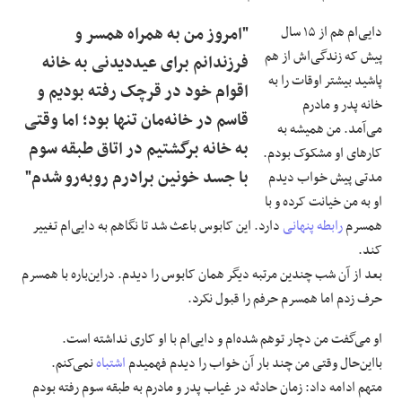
دایی‌ام هم از ۱۵ سال
"امروز من به همراه همسر و
پیش که زندگی‌اش از هم
فرزندانم برای عیددیدنی به خانه
پاشید بیشتر اوقات را به
اقوام خود در قرچک رفته بودیم و
خانه پدر و مادرم
قاسم در خانه‌مان تنها بود؛ اما وقتی
می‌آمد. من همیشه به
به خانه برگشتیم در اتاق طبقه سوم
کارهای او مشکوک بودم.
با جسد خونین برادرم روبه‌رو شدم"
مدتی پیش خواب دیدم
او به من خیانت کرده و با
همسرم
رابطه پنهانی
دارد. این کابوس باعث شد تا نگاهم به دایی‌ام تغییر
کند.
بعد از آن شب چندین مرتبه دیگر همان کابوس را دیدم. دراین‌باره با همسرم
حرف زدم اما همسرم حرفم را قبول نکرد.
او می‌گفت من دچار توهم شده‌ام و دایی‌ام با او کاری نداشته است.
بااین‌حال وقتی من چند بار آن خواب را دیدم فهمیدم
اشتباه
نمی‌کنم.
متهم ادامه داد: زمان حادثه در غیاب پدر و مادرم به طبقه سوم رفته بودم