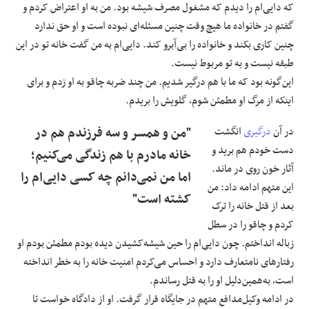
که دایی‌ام را دیدم که مشغول مصرف شیشه بود. من به او اعتراض کردم و
گفتم در خانواده ما هیچ‌ وقت چنین مسئله‌ای نبوده است و او حق ندارد
چنین کاری بکند و خانواده را بی‌آبرو کند. دایی‌ام به من گفت خانه تو در این
طبقه نیست و به تو مربوط نیست.
این‌گونه بود که ما با هم درگیر شدیم. من چند ضربه چاقو به او زدم و برای
اینکه از مرگ او مطمئن شوم، گلویش را بریدم.
در آن
درگیری
انگشت
"من و همسر و سه فرزندم هم در
دست خودم هم برید و
خانه مادرم با هم زندگی می‌کنیم؛
آثار خون روی در ماند.
اما من نمی‌دانم چه کسی دایی‌ام را
این متهم ادامه داد: من
کشته است"
بعد از قتل خانه را ترک
کردم و چاقو را در سطل
زباله انداختم. چون دایی‌ام را حین شیشه‌کشیدن دیده بودم مطمئن بودم او
رفتارهای نامتعارف دارد و احساس می‌کردم امنیت خانه را به خطر انداخته
است، به‌همین‌دلیل او را به قتل رساندم.
در ادامه وکیل‌مدافع متهم در جایگاه قرار گرفت. او از دادگاه خواست تا