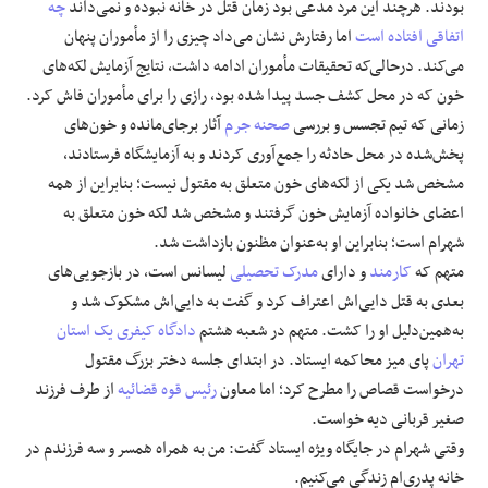
بودند. هرچند این مرد مدعی بود زمان قتل در خانه نبوده و نمی‌داند
چه
اتفاقی افتاده است
اما رفتارش نشان می‌داد چیزی را از مأموران پنهان
می‌کند. درحالی‌که تحقیقات مأموران ادامه داشت، نتایج آزمایش لکه‌های
خون‌ که در محل کشف جسد پیدا شده بود، رازی را برای مأموران فاش کرد.
زمانی‌ که تیم تجسس و بررسی
صحنه جرم
آثار برجای‌مانده و خون‌های
پخش‌شده در محل حادثه را جمع‌آوری کردند و به آزمایشگاه فرستادند،
مشخص شد یکی از لکه‌های خون متعلق به مقتول نیست؛ بنابراین از همه
اعضای خانواده آزمایش خون گرفتند و مشخص شد لکه‌ خون متعلق به
شهرام است؛ بنابراین او به‌عنوان مظنون بازداشت شد.
متهم که
کارمند
و دارای
مدرک تحصیلی
لیسانس است، در بازجویی‌های
بعدی به قتل دایی‌اش اعتراف کرد و گفت به دایی‌اش مشکوک شد و
به‌همین‌دلیل او را کشت. متهم در شعبه هشتم
دادگاه کیفری یک استان
تهران
پای میز محاکمه ایستاد. در ابتدای جلسه دختر بزرگ مقتول
درخواست قصاص را مطرح کرد؛ اما معاون
رئیس قوه قضائیه
از طرف فرزند
صغیر قربانی دیه خواست.
وقتی شهرام در جایگاه ویژه‌ ایستاد گفت: من به‌ همراه همسر و سه فرزندم در
خانه پدری‌ام زندگی می‌کنیم.