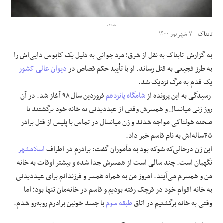
علوم و فن آوری
تابناک
تابناک
- ۷ شهریور ۱۴۰۰
فرهنگی و هنری
به گزارش تابناک به نقل از شرق؛ مرد جوانی به‌ دلیل یک کابوس دایی‌اش را
به ‌طرز فجیعی به قتل رساند. او با تأیید حکم قصاص در
دیوان عالی کشور
مقالات
یک قدم به مرگ نزدیک شد.
رسیدگی به این پرونده از
شامگاه
پانزدهم
فروردین سال ۹۸ آغاز شد. در آن
روز زنی میانسال و همسرش وقتی از عیددیدنی به خانه خود برگشتند با
صحنه هولناکی مواجه شدند و زن میانسال در تماس با پلیس از قتل برادر
۴۵ساله‌اش به نام قاسم خبر داد.
این زن درحالی‌که شوکه بود به مأموران گفت: برادرم در اطراف
اسلامشهر
نگهبان است. چند سالی است از همسرش جدا شده و بیشتر اوقات به خانه
من و همسرم می‌آیند. امروز من به همراه همسر و فرزندانم برای عیددیدنی
به خانه اقوام خود در قرچک رفته بودیم و قاسم در خانه‌مان تنها بود؛ اما
وقتی به خانه برگشتیم در اتاق
طبقه سوم
با جسد خونین برادرم روبه‌رو شدم.