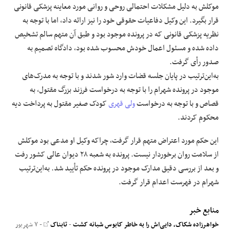
موکلش به‌ دلیل مشکلات احتمالی روحی و روانی مورد معاینه پزشکی قانونی
قرار بگیرد. این وکیل دفاعیات حقوقی خود را نیز ارائه داد، اما با توجه به
نظریه پزشکی قانونی که در پرونده موجود بود و طبق آن متهم سالم تشخیص
داده شده و مسئول اعمال خودش محسوب شده بود، دادگاه تصمیم به
صدور رأی گرفت.
به‌این‌ترتیب در پایان جلسه قضات وارد شور شدند و با توجه به مدرک‌های
موجود در پرونده شهرام را با توجه به درخواست فرزند بزرگ مقتول، به
قصاص و با توجه به درخواست
ولی قهری
کودک صغیر مقتول به پرداخت دیه
محکوم کردند.
این حکم مورد اعتراض متهم قرار گرفت، چراکه وکیل او مدعی بود موکلش
از سلامت روان برخوردار نیست. پرونده به شعبه ۲۸ دیوان عالی کشور رفت
و بعد از بررسی دقیق مدارک موجود در پرونده حکم تأیید شد. به‌این‌ترتیب
شهرام در فهرست اعدام قرار گرفت.
منابع خبر
خواهرزاده شکاک، دایی‌اش را به خاطر کابوس شبانه کشت
-
تابناک
- ۷ شهریور