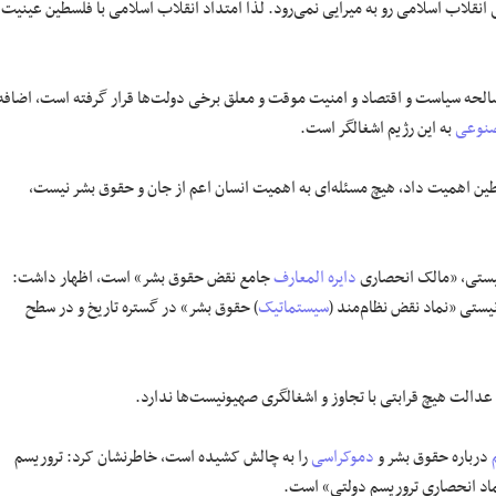
 انقلاب اسلامی رو به میرایی نمی‌رود. لذا امتداد انقلاب اسلامی با فلسطین عینیت
المصالحه سیاست و اقتصاد و امنیت موقت و معلق برخی دولت‌ها قرار گرفته است، اضافه
نوعی
به این رژیم اشغالگر است.
سطین اهمیت داد، هیچ مسئله‌ای به اهمیت انسان اعم از جان و حقوق بشر نیست،
نیستی، «مالک انحصاری
دایره المعارف
جامع نقض حقوق بشر» است، اظهار داشت:
یستی «نماد نقض نظام‌مند (
سیستماتیک
) حقوق بشر» در گستره تاریخ و در سطح
عدالت هیچ قرابتی با تجاوز و اشغالگری صهیونیست‌ها ندارد.
درباره حقوق بشر و
دموکراسی
را به چالش کشیده است، خاطرنشان کرد: تروریسم
ماد انحصاری تروریسم دولتی» است.