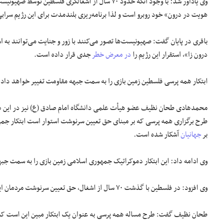
وی یادآور شد: با وجود آنکه حدود ۷۰ سال از اشغالگری
هویت در درون» خود روبرو است و لذا برنامه‌ریزی بلندمدت برای این رژیم سراب
باقری در پایان گفت: صهیونیست‌ها تصور می‌کنند با زور و جنایت می‌توانند به 
درون زا»، استقرار این رژیم را
در معرض خطر
جدی قرار داده است.
ابتکار همه پرسی فلسطین زمین بازی را به سمت جبهه مقاومت تغییر خواهد داد
محمدهادی طحان نظیف عضو هیأت علمی دانشگاه امام صادق (ع) نیز در این هم
بر
جهانیان
آشکار شده است.
وی ادامه داد: این ابتکار دموکراتیک جمهوری اسلامی زمین بازی را به سمت جب
وی افزود: در فلسطین با گذشت ۷۰ سال از اشغال، حق تعیین سرنوشت مردمان این سرزمین نادیده
طحان نظیف گفت: طرح مساله همه پرسی به عنوان یک ابتکار مبین این است که 