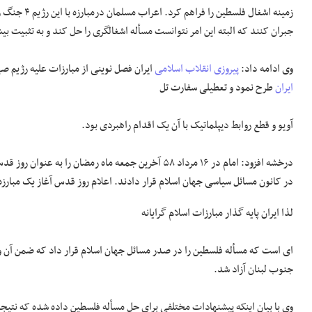
زمینه اشغال فلسطین را فراهم کرد. اعراب مسلمان
درمبارزه
با این رژیم ۴ جنگ را در سال‌های مختلف انجام دادند و سعی کردند حقوق
جبران کنند که البته این
امر
نتوانست مسأله اشغالگری را حل کند و به تثبیت بی
وی ادامه داد:
پیروزی انقلاب اسلامی
ایران فصل نوینی از مبارزات علیه رژیم صه
ایران
طرح نمود و تعطیلی سفارت
تل
آویو
و قطع روابط دیپلماتیک با آن یک اقدام راهبردی بود.
درخشه افزود: امام در ۱۶ مرداد ۵۸ آخرین جمعه ماه رمضان را به عنوان روز قدس و به جهت
در کانون مسائل سیاسی جهان اسلام قرار دادند. اعلام روز قدس آغاز یک مبارزه 
لذا ایران پایه گذار مبارزات اسلام
گرایانه
ای
است که مسأله فلسطین را در صدر مسائل جهان اسلام قرار داد که ضمن آن و ب
جنوب لبنان آزاد شد.
وی با بیان اینکه پیشنهادات مختلفی برای حل مسأله فلسطین داده شده که نتیجه