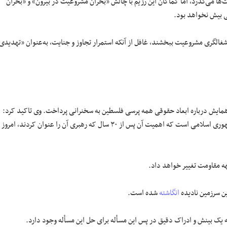
 فلسطین توسط صهیونیست‌ها می‌گذرد، اما کماکان این رژیم با چالش «بحران مشروعیت در بیرون» و «بحران
ی بیش نخواهد بود.
اشغالگری مشروعیت ببخشند، غافل از آنکه استمرار تجاوز و جنایت، به‌عنوان «تهدیدی
ایش درباره ابعاد حقوقی همه پرسی فلسطین به سخنرانی پرداخت. وی تاکید کرد:
طرح برگزاری همه پرسی که بر مبنای حق تعیین سرنوشت استوار است ابتکار جمهوری اسلامی است که اهمیت آن پس از ۳۰ سال که رهبری آن را عنوان کردند، امروز
هه مقاومت تغییر خواهد داد.
انگاشته
شده است.
یک بینش و ادراک دقیق در پس این مسأله برای حل این مسأله وجود دارد.