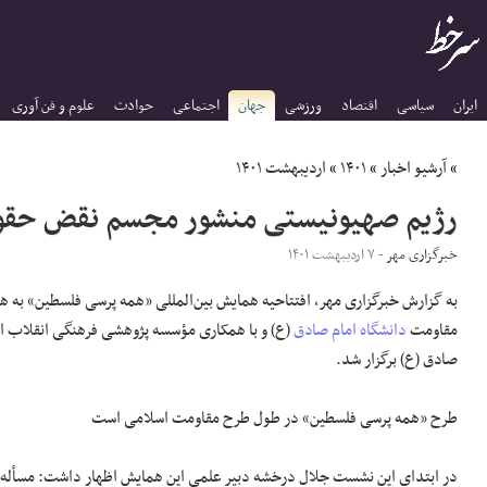
ایران
سیاسی
اقتصاد
ورزشی
جهان
اجتماعی
حوادث
علوم و فن آوری
»
آرشیو اخبار
»
۱۴۰۱
»
اردیبهشت ۱۴۰۱
رژیم صهیونیستی منشور مجسم نقض حقو
خبرگزاری مهر
- ۷ اردیبهشت ۱۴۰۱
به گزارش خبرگزاری مهر، افتتاحیه همایش بین‌المللی «همه پرسی فلسطین» به
مقاومت
دانشگاه امام صادق
(
ع)
و با همکاری مؤسسه پژوهشی فرهنگی انقلاب اس
صادق (
ع)
برگزار شد.
طرح «همه پرسی فلسطین» در طول طرح مقاومت اسلامی است
در ابتدای این نشست جلال
درخشه
دبیر علمی این همایش اظهار داشت: مسأله 