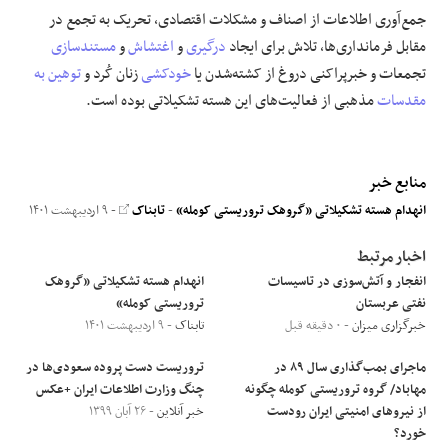
جمع‌آوری اطلاعات از اصناف و مشکلات اقتصادی، تحریک به تجمع در
مقابل فرمانداری‌ها، تلاش برای ایجاد
درگیری
و
اغتشاش
و
مستندسازی
تجمعات و خبرپراکنی دروغ از کشته‌شدن یا
خودکشی
زنان کُرد و
توهین به
مقدسات
مذهبی از فعالیت‌های این هسته تشکیلاتی بوده است.
منابع خبر
انهدام هسته تشکیلاتی «گروهک تروریستی کومله»
-
تابناک
- ۹ اردیبهشت ۱۴۰۱
اخبار مرتبط
انفجار و آتش‌سوزی در تاسیسات
انهدام هسته تشکیلاتی «گروهک
نفتی عربستان
تروریستی کومله»
خبرگزاری میزان
- ۰ دقیقه قبل
تابناک
- ۹ اردیبهشت ۱۴۰۱
ماجرای بمب‌گذاری سال ۸۹ در
تروریست دست پروده سعودی‌ها در
مهاباد/ گروه تروریستی کومله چگونه
چنگ وزارت اطلاعات ایران +عکس
از نیروهای امنیتی ایران رودست
خبر آنلاین
- ۲۶ آبان ۱۳۹۹
خورد؟