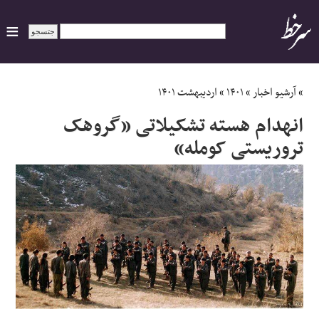
ایران
»
آرشیو اخبار
»
۱۴۰۱
»
اردیبهشت ۱۴۰۱
انهدام هسته تشکیلاتی «گروهک
سیاسی
تروریستی کومله»
اقتصاد
ورزشی
جهان
اجتماعی
حوادث