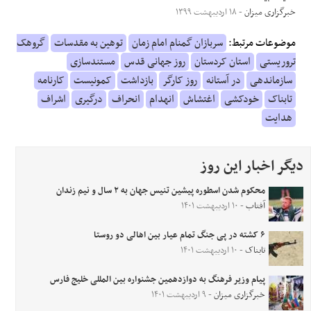
خبرگزاری میزان
- ۱۸ اردیبهشت ۱۳۹۹
موضوعات مرتبط:
سربازان گمنام امام زمان
توهین به مقدسات
گروهک
تروریستی
استان کردستان
روز جهانی قدس
مستندسازی
سازماندهی
در آستانه
روز کارگر
بازداشت
کمونیست
کارنامه
تابناک
خودکشی
اغتشاش
انهدام
انحراف
درگیری
اشراف
هدایت
دیگر اخبار این روز
محکوم شدن اسطوره پیشین تنیس جهان به ۲ سال و نیم زندان
آفتاب
- ۱۰ اردیبهشت ۱۴۰۱
۶ کشته در پی جنگ تمام عیار بین اهالی دو روستا
تابناک
- ۱۰ اردیبهشت ۱۴۰۱
پیام وزیر فرهنگ به دوازدهمین جشنواره بین المللی خلیج فارس
خبرگزاری میزان
- ۹ اردیبهشت ۱۴۰۱