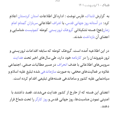
تابناک
تابناک
- ۹ اردیبهشت ۱۴۰۱
علوم و فن آوری
به گزارش
تابناک
، فارس نوشت : اداره‌کل اطلاعات
استان کردستان
اعلام
کرد:
در آستانه
روز جهانی قدس
، با
اشراف
اطلاعاتی
سربازان گمنام امام
فرهنگی و هنری
زمان
(عج) هسته تشکیلاتی
گروهک تروریستی
کومله
کمونیست
شناسایی و
اعضای آن
بازداشت
شدند.
مقالات
در این اطلاعیه آمده است، گروهک کومله که سابقه اقدامات تروریستی و
ترور شهروندان را در
کارنامه
خود دارد، طی سال‌های اخیر تحت
هدایت
سرویس‌های اطلاعاتی با هدف
انحراف
در مسیر مطالبات صنفی، اجتماعی
علاوه‌ بر فعالیت‌های مخفی، به صورت
سازماندهی
شده تبلیغ علیه اسلام و
سیاه‌نمایی علیه کشور و ساماندهی هسته‌های تبلیغی اقدام کرده است.
اعضای این هسته که از خارج از کشور هدایت می‌شدند، قصد داشتند با
امنیتی نمودن مناسبت‌ها، روز جهانی قدس و
روز کارگر
را تحت شعاع قرار
دهند.