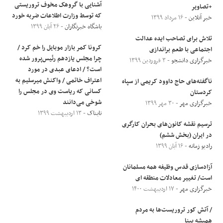
آشنایی با گروهک مخوف تروریستی
+تصاویر
که توسط وزارت اطلاعات ضربه خورد
خبر آنلاین
- ۱۶ مرداد ۱۳۹۹
باشگاه خبرنگاران
- ۲۶ آبان ۱۳۹۹
تلاش برای تصاحب ایده عدالت
کرونا کمر بازار موبایل را خم کرد /
اجتماعی با طعم براندازی
چرا مجلس یازدهم رئیس‌پرور شده
خبرگزاری دانشجو
- ۳ فروردین ۱۳۹۹
است؟ / ادعای عبدی در مورد
اعتراف خاتمی / واکنش میرسلیم به
ناگفته‌های حاج داوود کریمی از سپاه
کسانی که ریاست وی در مجلس را
کردستان
شوخی می‌دانند
خبرگزاری مهر
- ۳۰ مهر ۱۳۹۹
تابناک
- ۱۳ اردیبهشت ۱۳۹۹
ترسیم نقشه کانون‌های بحران کارگری
در ایران (بخش ششم)
رادیو زمانه
- ۱۶ آبان ۱۳۹۹
آزادسازی قدس وظیفه همه مسلمانان
است/ تغییر معادلات منطقه ای
خبرگزاری مهر
- ۱۷ اردیبهشت ۱۴۰۰
/ آتش کور تروریست‌ها به مردم
همیشه بینا