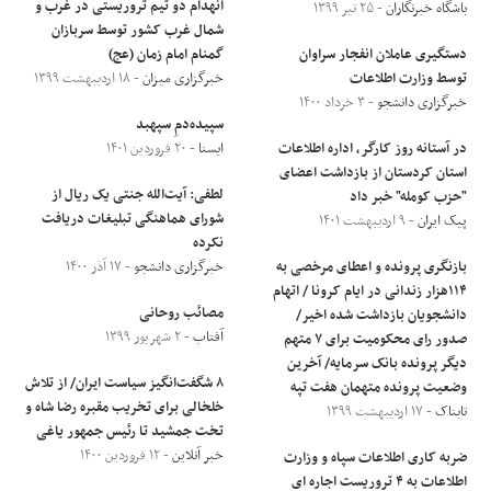
انهدام دو تیم تروریستی در غرب و
باشگاه خبرنگاران
- ۲۵ تیر ۱۳۹۹
شمال غرب کشور توسط سربازان
دستگیری عاملان انفجار سراوان
گمنام امام زمان (عج)
توسط وزارت اطلاعات
خبرگزاری میزان
- ۱۸ اردیبهشت ۱۳۹۹
خبرگزاری دانشجو
- ۳ خرداد ۱۴۰۰
سپیده‌دمِ سپهبد
در آستانه روز کارگر، اداره اطلاعات
ایسنا
- ۲۰ فروردین ۱۴۰۱
استان کردستان از بازداشت اعضای
لطفی: آیت‌الله جنتی یک ریال از
"حزب کومله" خبر داد
شورای هماهنگی تبلیغات دریافت
پیک ایران
- ۹ اردیبهشت ۱۴۰۱
نکرده
بازنگری پرونده و اعطای مرخصی به
خبرگزاری دانشجو
- ۱۷ آذر ۱۴۰۰
۱۱۴هزار زندانی در ایام کرونا / اتهام
مصائب روحانی
دانشجویان بازداشت شده اخیر/
آفتاب
- ۲ شهریور ۱۳۹۹
صدور رای محکومیت برای ٧ متهم
دیگر پرونده بانک سرمایه/ آخرین
۸ شگفت‌انگیز سیاست ایران/ از تلاش
وضعیت پرونده متهمان هفت تپه
خلخالی برای تخریب مقبره رضا شاه و
تابناک
- ۱۷ اردیبهشت ۱۳۹۹
تخت جمشید تا رئیس جمهور یاغی
خبر آنلاین
- ۱۲ فروردین ۱۴۰۰
ضربه کاری اطلاعات سپاه و وزارت
اطلاعات به ۴ تروریست اجاره ای