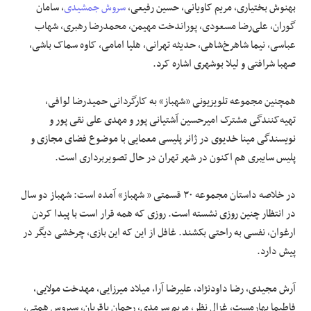
بهنوش بختیاری، مریم کاویانی، حسین رفیعی،
سروش جمشیدی
، سامان
گوران، علی‌رضا مسعودی، پوراندخت مهیمن، محمدرضا رهبری، شهاب
عباسی، نیما شاهرخ‌شاهی، حدیثه تهرانی، هلیا امامی، کاوه سماک باشی،
صهبا شرافتی و لیلا بوشهری اشاره کرد.
همچنین مجموعه تلویزیونی «شهباز» به کارگردانی حمیدرضا لوافی،
تهیه‌کنندگی مشترک امیرحسین آشتیانی پور و مهدی علی نقی پور و
نویسندگی مینا خدیوی در ژانر پلیسی معمایی با موضوع فضای مجازی و
پلیس سایبری هم اکنون در شهر تهران در حال تصویربرداری است.
در خلاصه داستان مجموعه ۳۰ قسمتی « شهباز» آمده است: شهباز دو سال
در انتظار چنین روزی نشسته است. روزی که همه قرار است با پیدا کردن
ارغوان، نفسی به راحتی بکشند. غافل از این که این بازی، چرخشی دیگر در
پیش دارد.
آرش مجیدی، رضا داودنژاد، علیرضا آرا، میلاد میرزایی، مهدخت مولایی،
فاطیما بهارمست، غزال نظر، مریم سرمدی، رحمان باقریان، سیروس همتی،