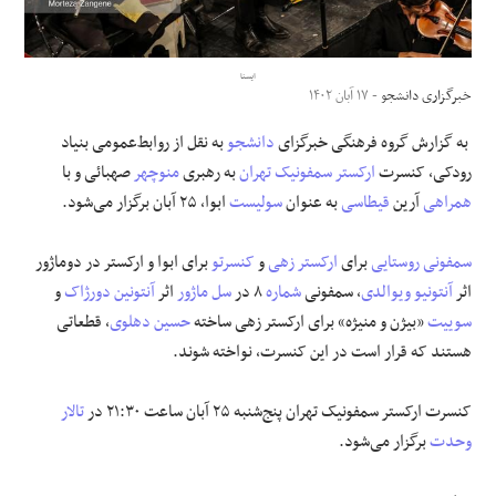
علوم و فن آوری
ایسنا
خبرگزاری دانشجو
- ۱۷ آبان ۱۴۰۲
فرهنگی و هنری
به گزارش گروه فرهنگی خبرگزای
دانشجو
به نقل از روابط‌عمومی بنیاد
مقالات
رودکی، کنسرت
ارکستر سمفونیک تهران
به رهبری
منوچهر
صهبائی و با
همراهی
آرین
قیطاسی
به عنوان
سولیست
ابوا، ۲۵ آبان برگزار می‌شود.
سمفونی روستایی
برای
ارکستر زهی
و
کنسرتو
برای ابوا و ارکستر در دوماژور
اثر
آنتونیو ویوالدی
، سمفونی
شماره
٨ در
سل ماژور
اثر
آنتونین دورژاک
و
سوییت
«بیژن و منیژه» برای ارکستر زهی ساخته
حسین دهلوی
، قطعاتی
هستند که قرار است در این کنسرت، نواخته شوند.
کنسرت ارکستر سمفونیک تهران پنج‌شنبه ۲۵ آبان ساعت ۲۱:۳۰ در
تالار
وحدت
برگزار می‌شود.