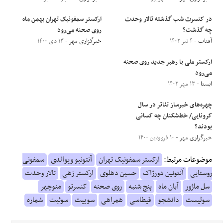
در کنسرت شب گذشته تالار وحدت
ارکستر سمفونیک تهران بهمن ماه
چه گذشت؟
روی صحنه می‌رود
آفتاب
- ۴ تیر ۱۴۰۲
خبرگزاری مهر
- ۱۳ دی ۱۴۰۰
ارکستر ملی با رهبر جدید روی صحنه
می‌رود
ایسنا
- ۱۳ مهر ۱۴۰۲
چهره‌های خبرساز تئاتر در سال
کرونایی/ خط‌شکنان چه کسانی
بودند؟
خبرگزاری مهر
- ۱۰ فروردین ۱۴۰۰
موضوعات مرتبط:
ارکستر سمفونیک تهران
آنتونیو ویوالدی
سمفونی
روستایی
آنتونین دورژاک
حسین دهلوی
ارکستر زهی
تالار وحدت
سل ماژور
آبان ماه
پنج شنبه
روی صحنه
کنسرتو
منوچهر
سولیست
دانشجو
قیطاسی
همراهی
سوییت
سوئیت
شماره