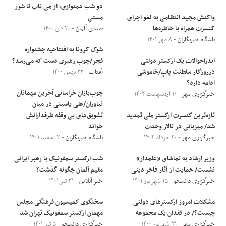
دو شب همنوازی؛ از می ناب تا شور
واکنش مجید انتظامی به لغو اجرای
مستی
کنسرت همراه با خاطره‌ها
صدای آلمان
- ۲۰ دی ۱۴۰۰
باشگاه خبرنگاران
- ۸ مهر ۱۴۰۱
شوک کرونا به افتتاحیه جشنواره
اندراحوالات یک ارکستر دولتی
فجر/چوب رهبری دست که می‌رسد؟
درروزگار سلطنت پاپ/خاموشی
آفتاب
- ۲۲ بهمن ۱۴۰۰
ادامه دارد؟
چوب‌بازان خراسانی آخرین مهمانان
خبرگزاری مهر
- ۱۰ اردیبهشت ۱۴۰۲
نیاوران/علی یاسینی در میان
تازه‌ترین کنسرت ارکستر ملی تمدید
تشویق‌های بی وقفه طرفدارانش
شد/ میزبانی در تالار وحدت
خواند
خبرگزاری مهر
- ۲۰ خرداد ۱۴۰۲
باشگاه خبرنگاران
- ۳ اسفند ۱۴۰۱
وزیر ارشاد به تماشای «علمدار»
شب ارکستر سمفونیک با رهبر ایرانی
نشست/ حمایت از آثار فاخر دینی
مقیم آلمان چگونه گذشت؟
خبرگزاری دانشجو
- ۱۵ شهریور ۱۴۰۱
خبر آنلاین
- ۳۱ تیر ۱۴۰۱
مشکلات امروز ارکسترهای دولتی
سخنگوی کمیسیون فرهنگی مجلس
چیست؟/ در فقدان یک مجموعه
مهمان ارکستر سمفونیک تهران شد
خبرگزاری مهر
- ۲۱ شهریور ۱۴۰۰
خبرگزاری دانشجو
- ۵ تیر ۱۴۰۱