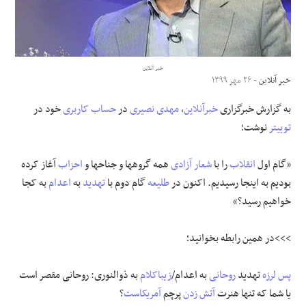
علوم و فن آوری
فرهنگی و هنری
خبر آنلاین
خبر آنلاین
- ۲۶ مهر ۱۳۹۹
مقالات
به گزارش خبرگزاری
خبرآنلاین
،
مهدی نصیری
در
حساب کاربری
‌ خود در
توییتر
نوشت؛
«گام اول
انقلاب
را با
شعار
آزادی
همه گروهها و جناحها و
احزاب
آغاز کرده
بودیم به اینجا رسیدیم. اکنون در
طلیعه
گام دوم با
تهدید
به
اعدام
به کجا
خواهیم رسید؟»
>>>در همین رابطه بخوانید؛
پس لرزه
تهدید
روحانی
به اعدام/
زیباکلام
به ذوالنوری: روحانی مقصر است
یا شما که تنها هنرت
آتش زدن
پرچم
آمریکاست
؟