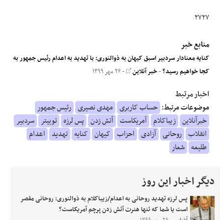
۲۷۲۷
منابع خبر
کنایه معنادار سردبیر اسبق کیهان به ذوالنوری: با تهدید به اعدام رئیس جمهور به
کجا خواهیم رسید؟
-
خبر آنلاین
- ۲۶ مهر ۱۳۹۹
اخبار مرتبط
موضوعات مرتبط:
حساب کاربری
مهدی نصیری
رئیس جمهور
خبرآنلاین
زیباکلام
آمریکاست
آتش زدن
پس لرزه
توییتر
سردبیر
انقلاب
روحانی
آزادی
احزاب
کیهان
کنایه
تهدید
اعدام
طلیعه
شعار
دیگر اخبار این روز
پس لرزه تهدید روحانی به اعدام/زیباکلام به ذوالنوری: روحانی مقصر
است یا شما که تنها هنرت آتش زدن پرچم آمریکاست؟