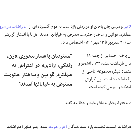
لاقی
و سپس جان باختن او در زمان بازداشت به موج گسترده ای از
اعتراضات سراسری
لکرد، قوانین و ساختار حکومت معترض به خیابانها آمدند. هرانا با انتشار گزارشی
و ارائه نقشه و نمودار، هویت ۲۰۰ جان باخته احتمالی از جمله ۱۸
"معترضان با شعار محوری “زن،
کودک و نوجوان، برآورد از ۵۵۰۰ بازداشت شده به همراه هویت ۵۶۳ تن از شهروندان بازداشت شده، ۱۲۳ دانشجو و
زندگی، آزادی” در اعتراض به
 متعدد دیگر، مجموعه کاملی از
عملکرد، قوانین و ساختار حکومت
رش لحاظ شده است. این گزارش
معترض به خیابانها آمدند"
ت محتوا، بخش مدنظر خود را مطالعه کنید،
راضات لیست نخست بازداشت شدگان
احراز هویت
شده جغرافیای اعتراضات