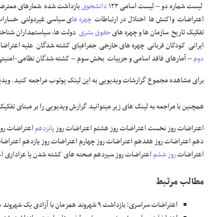
لیست شماره دو – لیست اسامی ۱۲۳
دانشجوی
بازداشت شده شعارهای معترضی
اعتراضات واکنش ها اختلال در ارتباطات
چهره ها
تفکیک تاریخ سازمان ها و چهره های
حقوق بشری
دولت ها، سیاستمداران شناخت
ایرانی کودکان قربانی چهره های خارجی جغرافیای کشته شدگان علیه اعتراضات؛ 
دوم
– آمارهای فاقد اسامی و جزییات بخش سوم – کشته شدگان نظامی-امنیت
برای مشاهده مجموع گزارشات ویدیویی به این لینک یوتوب مراجعه کنید. ویدی
همچنین با مراجعه به لینک های زیر میتوانید گزارش ویدیویی را بر مبنای تفکی
اعتراضات روز نخست اعتراضات روز هشتم اعتراضات روز
پانزدهم
اعتراضات روز
دهم اعتراضات روز هفدهم اعتراضات روز چهارم اعتراضات روز یازدهم اعتراضات
اعتراضات
روز ششم
اعتراضات روز سیزدهم صحنه های کشته شدن یا عزاداری اع
مطالب مرتـبط
اعتراضات سراسری؛ بازداشت ۹ شهروند همزمان با آزادی یک شهروند دیگر