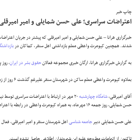
چاپ خبر
اعتراضات سراسری؛ علی حسن شمایلی و امیر امیرقلی 
شدند. همچنین کیومرث واعظی معلم بازداشتی اهل سنقر، کماکان در
بازداشتگا
به گزارش خبرگزاری هرانا، ارگان خبری مجموعه فعالان
حقوق بشر در ایران
، روز پنجشنبه ۲۱ مهر ۱۴۰۱، ع
بعلاوه کیومرث واعظی معلم ساکن در شهرستان سنقر علیرغم گذشت ۶ روز از زمان دستگیری، کماکان در بازداشت و بلاتکلیفی بسر میبرد.
آقای امیرقلی،
شامگاه چهارشنبه
۲۰ مهر در ارتباط با اعتراضات سراسری توسط
حسن شمایلی، روز جمعه ۱۶ مهرماه، به همراه کیومرث واعظی در رابطه با اعتراضات مردمی بازداشت و به بازداشتگاه اداره اطلاعات سنقر منتقل شدند.
علی حسن شمایلی دبیر
جامعه شناسی
اهل شهرستان سنقر و امیر امیرقلی، فعال
تاکنون از اتهامات مطروحه علیه این شهروندان اطلاعی حاصل نشده است.