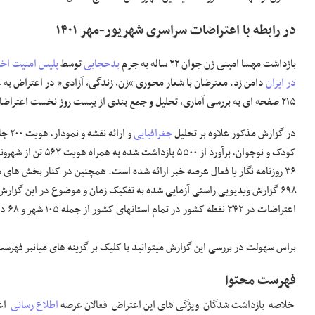
در رابطه با اعتراضات سراسری شهریور-مهر ۱۴۰۱
بازداشت مهسا امینی زن جوان ۲۲ ساله به جرم
بدحجابی
توسط
پلیس امنیت اخ
در ایران
دامن زد. معترضان با شعار محوری “زن، زندگی، آزادی” در اعتراض به عم
۲۱۵ صفحه ای به بررسی آماری، تحلیل و جمع بندی از بیست روز نخست اعتراضات (۲۶ شهریور تا ۱۳ مهر ۱۴۰۱) اختصاص داد.
در گزارش مذکور علاوه بر تحلیل
جغرافیایی
۳۶ روزنامه نگار یا فعال عرصه خبر ارائه شده است. همچنین در کنار بخش های
۶۹۸ گزارش ویدیویی راستی آزمایی شده به تفکیک زمان و موضوع در این گزا
اعتراضات در ۳۴۲ نقطه کشور در تمام استانهای کشور از جمله ۱۰۵ شهر و ۶۸ دانشگاه را بررسی کرده است.
براس سهولت در بررسی این گزارش میتوانید با کلیک بر گزینه های میانبر فهرس
فهرست محتوا
خلاصه بازداشت شدگان ویژگی های این اعتراض فعالان عرصه
اطلاع رسانی
اعت