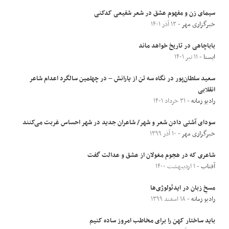
سیمای زن و مفهوم عشق در شعر شفیعی کدکنی
خبرگزاری مهر
- ۱۳ آذر ۱۴۰۱
باباچاهی در تاریخ خواهد ماند
ایسنا
- ۱۱ تیر ۱۴۰۱
سعید سلطان‌پور در نگاه سه تن از یارانش – در چهلمین سالگرد اعدام شاعر
انقلابی
رادیو زمانه
- ۳۱ خرداد ۱۴۰۱
سودای آشتی دادن شعر و شهر/ شاعران جدید در شهر احساس غربت می‌کنند
خبرگزاری مهر
- ۱۰ آذر ۱۳۹۹
شاعری که در هجوم مغولان از عشق و عدالت گفت
آفتاب
- ۱ اردیبهشت ۱۴۰۰
مسخِ زبان در ایدئولوژی‌ها
رادیو زمانه
- ۱۸ اسفند ۱۳۹۹
باید ساختار کهن را برای مخاطب امروز ساده کنیم