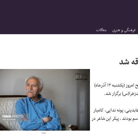
فرهنگی و هنری
مقالات
قه شد
شاعر فقید و نامدار کشورمان صبح امروز (یکشنبه ۱۳ آذرماه)
زهرا(س) برگزار شد.
ابدینی، پونه ندایی، کامیار
م بودند ، پیکر این شاعر در
ایسنا