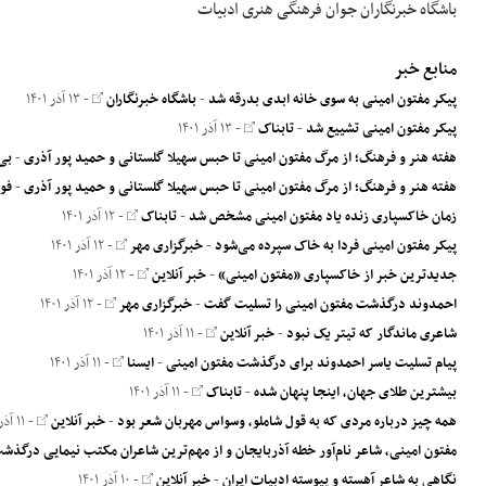
باشگاه خبرنگاران جوان
فرهنگی هنری
ادبیات
منابع خبر
پیکر مفتون امینی به سوی خانه ابدی بدرقه شد
-
باشگاه خبرنگاران
- ۱۳ آذر ۱۴۰۱
پیکر مفتون امینی تشییع شد
-
تابناک
- ۱۳ آذر ۱۴۰۱
ه فته هنر و فرهنگ؛ از مرگ مفتون امینی تا حبس سهیلا گلستانی و حمید پور آذری
-
بی
ه فته هنر و فرهنگ؛ از مرگ مفتون امینی تا حبس سهیلا گلستانی و حمید پور آذری
-
فوت
زمان خاکسپاری زنده یاد مفتون امینی مشخص شد
-
تابناک
- ۱۲ آذر ۱۴۰۱
پیکر مفتون امینی فردا به خاک سپرده می‌شود
-
خبرگزاری مهر
- ۱۲ آذر ۱۴۰۱
جدیدترین خبر از خاکسپاری «مفتون امینی»
-
خبر آنلاین
- ۱۲ آذر ۱۴۰۱
احمدوند درگذشت مفتون امینی را تسلیت گفت
-
خبرگزاری مهر
- ۱۲ آذر ۱۴۰۱
شاعری ماندگار که تیتر یک نبود
-
خبر آنلاین
- ۱۱ آذر ۱۴۰۱
پیام تسلیت یاسر احمدوند برای درگذشت مفتون امینی
-
ایسنا
- ۱۱ آذر ۱۴۰۱
بیشترین طلای جهان، اینجا پنهان شده
-
تابناک
- ۱۱ آذر ۱۴۰۱
همه چیز درباره مردی که به قول شاملو، وسواس مهربان شعر بود
-
خبر آنلاین
- ۱۱ آذر ۱۴۰۱
مفتون امینی، شاعر نام‌آور خطه آذربایجان و از مهم‌ترین شاعران مکتب نیمایی درگذش
نگاهی به شاعر آهسته و پیوسته ادبیات ایران
-
خبر آنلاین
- ۱۰ آذر ۱۴۰۱