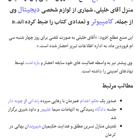
دیجیتال
منزل آقای خلیلی، شماری از لوازم شخصی
وی
کامپیوتر
از جمله،
و تعدادی کتاب را ضبط کرده اند.”
این منبع مطلع افزود: “آقای خلیلی به صورت تلفنی برای روز چهار شنبه سی
ام فروردین ماه، به اداره اطلاعات تبریز احضار شده است‌.”
وی پیشتر نیز به واسطه فعالیت های خود سابقه احضار و
بازداشت
توسط
نهادهای امنیتی را داشته است.
مطالب مرتـبط
صدور یک
حکم اعدام
همزمان با رهایی سیزده
زندانی
از
چوبه دار
جلسه
دادگاه
رسیدگی به اتهامات سیما
علیپور
و داود شیری برگزار
شد
تفتیش منازل نسرین مطلق و هدایت حکیمیان
شهروند
ان بهائی در
کرمان