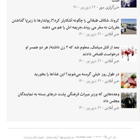
است
خبرگزاری مهر
- ۲۶ شهریور ۱۴۰۰
کرونا، شکاف طبقاتی را چگونه آشکارتر کرد؟/ پولدارها با زیرپا گذاشتن
مقررات به سفر می روند،جریمه اش را هم می دهند
خبر آنلاین
- ۲۶ شهریور ۱۴۰۰
بعد از قتل سیامک، معلوم شد که ۲ زن داشته/ هر دو همسر او
درخواست قصاص دادند
خبر آنلاین
- ۲۶ شهریور ۱۴۰۰
در طول روز خیلی گرسنه می‌شوید؟ این غذاها را بخورید
خبر آنلاین
- ۲۶ شهریور ۱۴۰۰
وعده‌هایی که وزیر میراث فرهنگی پشت درهای بسته به نمایندگان
مجلس داد
خبر آنلاین
- ۲۶ شهریور ۱۴۰۰
حق کپی © ۲۰۰۱-۲۰۲۶ - Sarkhat.com -
درباره سرخط
-
آرشیو اخبار
-
جدول لیگ برتر ایران