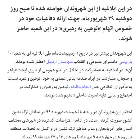
در این ابلاغیه از این شهروندان خواسته شده تا صبح روز
دوشنبه ۲۹ شهریورماه، جهت ارائه دفاعیات خود در
خصوص اتهام “توهین به رهبری” در این شعبه حاضر
شوند.
این شهروندان پیشتر نیز در تاریخ ۱ اردیبهشت‌ماه، طی ابلاغیه ای به شعبه ۱۰
بازپرسی
دادسرای عمومی و انقلاب
شهرستان اردبیل
احضار شده بودند.
آن‌ها در ابلاغیه به “مشارکت در اخلال در نظم عمومی از طریق ایجاد هیاهو
و جنجال، مشارکت در ایراد صدمه بدنی عمدی به خود، توهین و تمرد نسبت
به مأموران انتظامی حین
انجام وظیفه
، توهین به رهبری و مشارکت در
اجتماع و تبانی علیه امنیت داخلی” متهم شده بودند.
احضار این شهروندان در رابطه با تجمعات مهرماه ۹۹ در مناطق ترک نشین
کشور صورت گرفته است. در ادامه اعتراضات گسترده در شهرهای مختلف
استان‌های آذربایجان و سایر مناطق ترک نشین در واکنش به تحولات منطقه،
طی روزهای چهارشنبه ۹ مهرماه تا روزهای ۱۳ و ۲۷ مهرماه ۹۹ تعداد