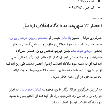
لینک کوتاه :
کد خبر : ۰۰۰۶۲۶۷۵۱
علوم و فن آوری
چاپ خبر
فرهنگی و هنری
احضار ۱۲ شهروند به دادگاه انقلاب اردبیل
مقالات
خبرگزاری هرانا – حسین
بالاخانی
عیسی لو،
مصطفی پروین
،
مرتضی پروین
،
حامد حیدری باریس، محمد جولانی اوجاق، پرویز سیابی گرجان، سبحان
بخشی،
مهدی هوشمند
، بهمن خیرجو، مجتبی پروین، عسگر اکبرزاده
خضرآبادی و سجاد جولانی اوجاق، ۱۲ تن از فعالین ترک (آذربایجانی)، طی
ابلاغیه ای به شعبه دوم دادگاه انقلاب اردبیل احضار شدند. طی این ابلاغیه
از این شهروندان خواسته شده تا روز دوشنبه ۲۹ شهریورماه، جهت ارائه
دفاعیات خود در این شعبه حاضر شوند.
به گزارش خبرگزاری هرانا، ارگان خبری مجموعه
فعالان حقوق بشر
در ایران،
دوازده تن از فعالین ترک (آذربایجانی)، طی ابلاغیه ای الکترونیکی به شعبه
دوم دادگاه انقلاب اردبیل احضار شدند.