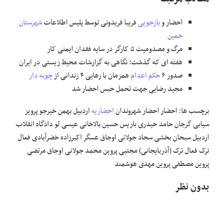
احضار و
بازجویی
فریبا فریدونی توسط پلیس اطلاعات
شهرستان
خمین
مرگ و مصدومیت ۵ کارگر در سایه فقدان ایمنی کار
هفته ای که گذشت؛ نگاهی به گزارشات محیط زیستی در ایران
صدور ۶
حکم اعدام
همزمان با رهایی ۴ زندانی از
چوبه دار
مجید رضایی جهت تحمل حبس احضار شد
برچسب ها: احضار احضار شهروندان
احضاریه
اردبیل بهمن خیرجو پرویز
سیابی گرجان حامد حیدری باریس حسین بالاخانی عیسی لو دادگاه انقلاب
اردبیل سبحان بخشی سجاد جولانی اوجاق عسگر اکبرزاده خضرآبادی فعال
ترک فعال ترک (آذربایجانی) مجتبی پروین محمد جولانی اوجاق مرتضی
پروین مصطفی پروین مهدی هوشمند
بدون نظر