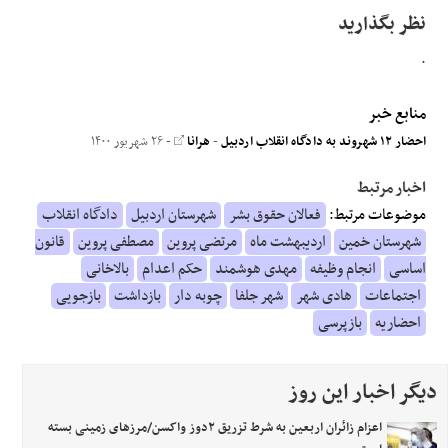
نظر بگذارید
.
منابع خبر
احضار ۱۲ شهروند به دادگاه انقلاب اردبیل
-
هرانا
- ۲۶ شهریور ۱۴۰۰
اخبار مرتبط
موضوعات مرتبط:
فعالان حقوق بشر
شهرستان اردبیل
دادگاه انقلاب
شهرستان خمین
اردیبهشت ماه
مرتضی پروین
مصطفی پروین
قانون
اساسی
انجام وظیفه
مهدی هوشمند
حکم اعدام
بالاخانی
اجتماعات
هادی شهر
شهر جلفا
چوبه دار
بازداشت
بازجویی
احضاریه
بازپرسی
دیگر اخبار این روز
اعزام زائران اربعین به شرط تزریق ۲دوز واکسن/مرزهای زمینی بسته