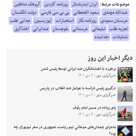
موضوعات مرتبط:
ایران اینترنشنال
روزنامه گاردین
گروهک منافقین
عبدالله مهتدی
سعود القحطانی
بی بی سی فارسی
دولت انگلستان
عربستان سعودی
روزنامه نگار
استخبارات
اپوزیسیون
جدایی طلب
تجزیه طلب
تبلیغاتی
عربستانی
بلوچستان
ضدایرانی
افشاگری
تشکیلات
خدابنده
دیگر اخبار این روز
برخورد با اغتشاشگران ضد ایرانی توسط پلیس لندن
خبرگزاری مهر
- ۴ مهر ۱۴۰۱
درگیری پلیس فرانسه با عوامل ضد انقلاب در پاریس
خبرگزاری مهر
- ۴ مهر ۱۴۰۱
پای پیاده در مسیر امام رئوف
خبرگزاری مهر
- ۴ مهر ۱۴۰۱
ماجرای چمدان‌های سوغاتی تیم ریاست جمهوری در سفر نیویورک چه
بود؟