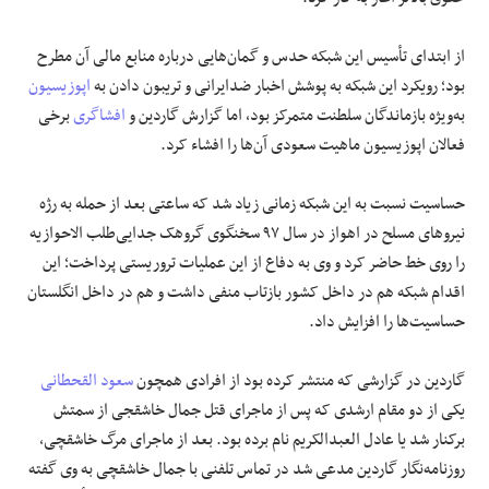
علوم و فن آوری
از ابتدای تأسیس این شبکه حدس و گمان‌هایی درباره منابع مالی آن مطرح
بود؛ رویکرد این شبکه به پوشش اخبار ضدایرانی و تریبون دادن به
اپوزیسیون
فرهنگی و هنری
به‌ویژه بازماندگان سلطنت متمرکز بود، اما گزارش گاردین و
افشاگری
برخی
فعالان اپوزیسیون ماهیت سعودی آن‌ها را افشاء کرد.
مقالات
حساسیت نسبت به این شبکه زمانی زیاد شد که ساعتی بعد از حمله به رژه
نیرو‌های مسلح در اهواز در سال ۹۷ سخنگوی گروهک جدایی‌طلب الاحوازیه
را روی خط حاضر کرد و وی به دفاع از این عملیات تروریستی پرداخت؛ این
اقدام شبکه هم در داخل کشور بازتاب منفی داشت و هم در داخل انگلستان
حساسیت‌ها را افزایش داد.
گاردین در گزارشی که منتشر کرده بود از افرادی همچون
سعود القحطانی
یکی از دو مقام ارشدی که پس از ماجرای قتل جمال خاشقجی از سمتش
برکنار شد یا عادل العبدالکریم نام برده بود. بعد از ماجرای مرگ خاشقچی،
روزنامه‌نگار گاردین مدعی شد در تماس تلفنی با جمال خاشقچی به وی گفته