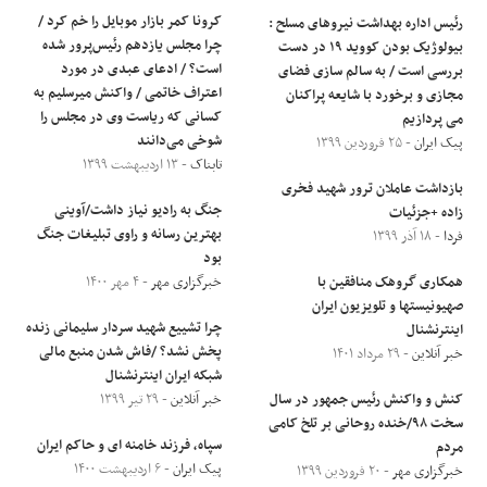
کرونا کمر بازار موبایل را خم کرد /
رئیس اداره بهداشت نیروهای مسلح :
چرا مجلس یازدهم رئیس‌پرور شده
بیولوژیک بودن کووید ۱۹ در دست
است؟ / ادعای عبدی در مورد
بررسی است / به سالم سازی فضای
اعتراف خاتمی / واکنش میرسلیم به
مجازی و برخورد با شایعه پراکنان
کسانی که ریاست وی در مجلس را
می پردازیم
شوخی می‌دانند
پیک ایران
- ۲۵ فروردین ۱۳۹۹
تابناک
- ۱۳ اردیبهشت ۱۳۹۹
بازداشت عاملان ترور شهید فخری
جنگ به رادیو نیاز داشت/آوینی
زاده +جزئیات
بهترین رسانه‌ و راوی تبلیغات جنگ
فردا
- ۱۸ آذر ۱۳۹۹
بود
همکاری گروهک منافقین با
خبرگزاری مهر
- ۴ مهر ۱۴۰۰
صهیونیستها و تلویزیون ایران
چرا تشییع شهید سردار سلیمانی زنده
اینترنشنال
پخش نشد؟ /فاش شدن منبع مالی
خبر آنلاین
- ۲۹ مرداد ۱۴۰۱
شبکه ایران اینترنشنال
کنش و واکنش رئیس جمهور در سال
خبر آنلاین
- ۲۹ تیر ۱۳۹۹
سخت ۹۸/خنده روحانی بر تلخ کامی
سپاه، فرزند خامنه ای و حاکم ایران
مردم
پیک ایران
- ۶ اردیبهشت ۱۴۰۰
خبرگزاری مهر
- ۲۰ فروردین ۱۳۹۹