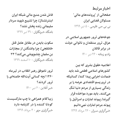
اخبار مرتبط
صفحاتی از 'پرونده‌های مالی'
فاش شدن منبع مالی شبکه ایران
مسئولان قضایی ایران
اینترنشنال/ چرا تشییع شهید سردار
بی بی سی فارسی
- ۵ تیر ۱۳۹۹
سلیمانی زنده پخش نشد؟
باشگاه خبرنگاران
- ۲۹ تیر ۱۳۹۹
جوخه‌های ترور جمهوری اسلامی در
عراق، ترور منتقدان و ناتوانی دولت
سکوت بایدن در مقابل عامل قتل
در برابر قاتلان
خاشقجی/ چرا واشنگتن از مجازات
رادیو زمانه
- ۲۶ تیر ۱۴۰۰
بن سلمان چشم‌پوشی می‌کند؟ ۲۳
باشگاه خبرنگاران
- ۱۰ اسفند ۱۳۹۹
اعلامیه حقوق بشری که بین
کشور‌های اسلامی قطعی شد باید
ترور ناموفق رهبر انقلاب در تیرماه
ضمانت اجرایی پیدا کند/ کسانیکه
۱۳۶۰ /چه کسانی آیت‌الله خامنه‌ای را
در تروریسم اقتصادی عرصه را بر
ترور کردند؟
زندگی بسیاری از مردم دنیا تنگ
خبر آنلاین
- ۶ تیر ۱۴۰۰
می‌کنند، باید مورد مواخذه قرار
زیباکلام همراهی با چپ مارکسیست
گیرند/ پیوند امارات و اسرائیل را
کودتا کننده را در کارنامه دارد
پیوند مردم امارات نمی‌دانیم
خبرگزاری مهر
- ۳ مرداد ۱۳۹۹
خبرگزاری میزان
- ۲۶ مرداد ۱۳۹۹