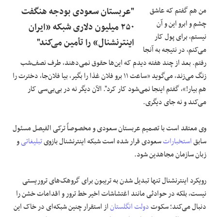
من هم گفتم که عاشق
"عربستان سعودی بودجه هنگفت
چشم و ابرو این و آن
۲۵۰ میلیون دلاری شبکه «ایران
نیستم، برای پول کار
اینترنشنال» را تأمین می‌کند"
می‌کنم، در نتیجه به آنجا
رفتم. بعد از چند هفته دیدم که این‌ها حقوق نمی‌دهند، طرف نصف‌شب
زنگ می‌زند، می‌گوید «ساعت ۱۱ برو فلان غذا را بگیر، بیا فلان‌جا، دخترت را
هم بیار!»، گفتم اینجا نمی‌شود کار کرد". الآن دیگر نه در بی‌بی‌سی کار
می‌کند و نه جای دیگری.
وی معتقد است با تصمیم عربستان سعودی و مخصوصاً ترکی الفیصل مسئول
سابق
استخبارات
سعودی قرار شده است شبکه اینترنشنال بازوی
تبلیغاتی
و
زبان سازمان مجاهدین شود.
رویکرد اینترنشنال تنها تبدیل شدن به تریبون برای گروهک‌های تروریستی
نیست، بلکه در حوادثی مانند اغتشاشات اخیر خط ترور و اقدامات خشن را
دنبال می‌کند؛ سکوت
دولت انگلستان
از استقرار چنین شبکه‌ای در خاک این