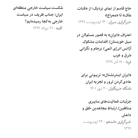
شکست سیاست خارجی منطقه‌ای
حاج قاسم از نمای نزدیک؛ از «قنات
ایران؛ جناب ظریف در سیاست
ملک» تا «معراج»
خارجی به‌کجا رسیده‌ایم؟
خبرگزاری میزان
- ۱۴ اردیبهشت ۱۳۹۹
کلمه
- ۲۱ مرداد ۱۳۹۹
اعتراف «ایران» به قصور مسئولان در
سیل خوزستان/ اقدامات مشکوک
آژانس انرژی اتمی/ برجام و نگرانی
شرق و غرب
فردا
- ۱۷ آذر ۱۳۹۹
«ایران اینترنشنال»؛ تریبونی برای
عادی‌کردن ترور و تجزیه‌ ایران
باشگاه خبرنگاران
- ۴ مهر ۱۴۰۱
جزئیات فعالیت‌های سایبری
منافقین/ ارتباط مجاهدین خلق و
داعش
خبرگزاری دانشجو
- ۲۲ اردیبهشت
۱۳۹۹