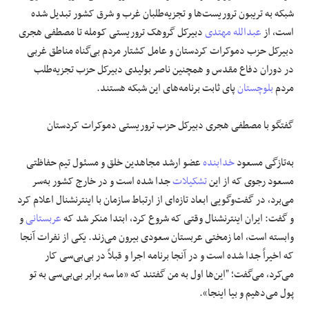
شبکه به تریبون تروریست‌ها و تجزیه‌طلبان غرب و شرق کشور تبدیل شده
است، از
عبدالله مهتدی
دبیرکل گروهک تروریستی کومله تا مصطفی هجری
دبیرکل حزب دموکرات کردستان و عامل کشتار مردم بی‌گناه مناطق غربی
در دوران دفاع مقدس و همچنین ناصر بولیدی دبیرکل حزب تجزیه‌طلب
مردم
بلوچستان
پای ثابت برنامه‌های این شبکه هستند.
گفتگو با مصطفی هجری دبیرکل حزب تروریستی دموکرات کردستان
به‌تازگی مسعود
خدابنده
عضو ارشد مجاهدین خلق و مسئول تیم حفاظتی
مسعود رجوی که از این
تشکیلات
جدا شده است و در خارج کشور به‌سر
می‌برد، در گفت‌وگویی ابعاد تازه‌ای از ارتباط سازمان با اینترنشنال اعلام کرد
و گفت: ایران اینترنشنال وقتی که شروع کرد، ابتدا منکر شد که
عربستانی
و
وابسته است، اما زمختی عربستان سعودی بیرون می‌زند. یکی از نفرات آنجا
که اخیراً جدا شده است و در آنجا برنامه اجرا و قبلاً در بی‌بی‌سی کار
می‌کرد، می‌گفت؛ "این‌ها اول به من گفتند که «ما سه برابر بی‌بی‌سی به تو
پول می‌دهیم و بیا اینجا».