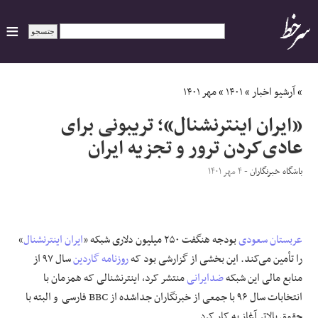
ایران
»
آرشیو اخبار
»
۱۴۰۱
»
مهر ۱۴۰۱
«ایران اینترنشنال»؛ تریبونی برای
سیاسی
عادی‌کردن ترور و تجزیه‌ ایران
اقتصاد
باشگاه خبرنگاران
- ۴ مهر ۱۴۰۱
ورزشی
جهان
عربستان سعودی
بودجه هنگفت ۲۵۰ میلیون دلاری شبکه «
ایران اینترنشنال
»
را تأمین می‌کند. این بخشی از گزارشی بود که
روزنامه گاردین
سال ۹۷ از
اجتماعی
منابع مالی این شبکه
ضدایرانی
منتشر کرد، اینترنشنالی که همزمان با
انتخابات سال ۹۶ با جمعی از خبرنگاران جداشده از BBC فارسی و البته با
حوادث
حقوق بالاتر آغاز به کار کرد.