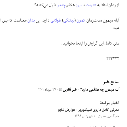
از زمان ابتلا به
عفونت
تا
بروز
علائم
چقدر
طول می‌کشد؟
آبله میمون مدت‌زمان
کمون
(
نهفتگی
)
طولانی
دارد. این
بدان
شود.
متن کامل این گزارش را اینجا بخوانید.
۲۳۳۲۳۳
منابع خبر
آبله میمون چه علائمی دارد؟
-
خبر آنلاین
- ۲۷ مرداد ۱۴۰۱
اخبار مرتبط
معرفی کامل داروی آسیکلوویر+ عوارض شایع
خبرگزاری میزان
- ۲ فروردین ۱۳۹۹