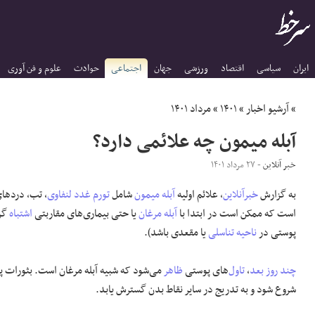
ایران
سیاسی
اقتصاد
ورزشی
جهان
اجتماعی
حوادث
علوم و فن آوری
»
آرشیو اخبار
»
۱۴۰۱
»
مرداد ۱۴۰۱
آبله میمون چه علائمی دارد؟
خبر آنلاین
- ۲۷ مرداد ۱۴۰۱
به گزارش
خبرآنلاین
، علائم اولیه
آبله میمون
شامل
تورم
غدد لنفاوی
، تب، دردها
است که ممکن است در ابتدا با
آبله مرغان
یا حتی بیماری‌های مقاربتی
اشتباه
گرف
پوستی در
ناحیه
تناسلی
یا مقعدی باشد).
چند روز بعد
،
تاول
‌های پوستی
ظاهر
می‌شود که شبیه آبله مرغان است. بثورات
شروع شود و به تدریج در سایر نقاط بدن گسترش یابد.