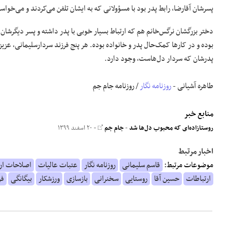
پسرشان آقارضا، رابط پدر بود با مسؤولانی که به ایشان تلفن می‌کردند و می‌خ
دختر بزرگشان نرگس‌خانم هم که ارتباط بسیار خوبی با پدر داشته و پسر دیگرشان 
بوده و در کارها کمک‌حال پدر و خانواده بوده. هر پنج فرزند سردارسلیمانی، عزیز
پدرشان که سردار دل‌هاست، وجود دارد.
طاهره آشیانی -
روزنامه نگار
/ روزنامه جام جم
منابع خبر
روستازاده‌ای که محبوب دل‌ها شد
-
جام جم
- ۲۰ اسفند ۱۳۹۹
اخبار مرتبط
موضوعات مرتبط:
قاسم سلیمانی
روزنامه نگار
عتبات عالیات
اصلاحات ا
ارتباطات
حسین آقا
روستایی
سخنرانی
بازسازی
ورزشکار
بیگانگی
فر