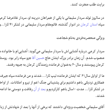
برایت طلب مغفرت کنند.
در سالروز تولد سردار سلیمانی با یکی از همراهان دیرینه او، سردار غلامرضا کر
سپاه
استان کرمان
در ادوار گذشته، قائم‌مقام سردار سلیمانی در لشکر ۴۱ ثارا...و رئیس فعلی مرکز پژوهش و نشر آثار ستاد
ویژگی منحصربه‌فردی به‌نام شجاعت
منصوب شدم. آن زمان برادر بزرگ ایشان حاج
حسین آقا
جزو سپاه رابر بود. روست
کرمان پیوستند و سال۶۰ به‌عنوان فرمانده رزمندگان کرمان به جبهه رفتند.
ما از اوایل سال۶۱ که ایشان فرمانده تیپ ثارا... شدند و من فرمانده سپاه
در لشکر ثارا... مدت ۱۰سال باهم کارکردیم و
بعد از آن
رفاقت و دوستی ما ادامه پ
شدند.
آقای سلیمانی شخصیت ویژه‌ای داشتند که برخی از آنها را بعد از شهادتش از زبا