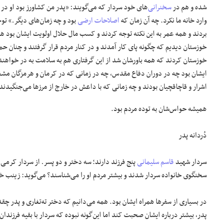
شده و هم در
سخنرانی
‌های خود سردار که می‌گویند: «پدر من کشاورز بود او د
وارد خانه ما نکرد. چه آن زمان که
اصلاحات ارضی
بود و چه زمان‌های دیگر.» توجه
بردند و همه عمر به این نکته توجه کردند و کسب مال حلال اولویت ایشان بود ه
خوزستان دیدیم که چگونه پای کار آمدند و در کنار مردم قرار گرفتند و چنان حم
خوزستان کردند که همه باورشان شد از این گرفتاری هم به سلامت به در خواهن
ایشان بود چه در دوران دفاع مقدس، چه در زمانی که در کرمان و هرمزگان مشغو
اشرار و قاچاقچیان بودند و چه زمانی که با داعش در خارج از مرزها می‌جنگیدند
همیشه حواس‌شان به توده مردم بود.
دُردانه پدر
سردار شهید
قاسم سلیمانی
پنج فرزند دارند؛ سه دختر و دو پسر. از سردار کرمی
سخنگوی خانواده سردار شدند و بیشتر مردم او را می‌شناسند؟ می‌گوید: زینب خان
در بسیاری از سفرها همراه ایشان بود. همه می‌دانیم که دختر ته‌تغاری و پدر چق
پدر، بیشتر درباره ایشان صحبت کند اما این‌گونه نبوده که سردار با بقیه فرزندان