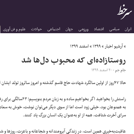
ایران
سیاسی
اقتصاد
ورزشی
جهان
اجتماعی
حوادث
علوم و فن آوری
»
آرشیو اخبار
»
۱۳۹۹
»
اسفند ۱۳۹۹
روستازاده‌ای که محبوب دل‌ها شد
جام جم
- ۲۰ اسفند ۱۳۹۹
حالا ۴۷روز از اولین سالگرد شهادت حاج قاسم گذشته و امروز سالروز تولد ایشان است که اگر بودند ۶۴ساله می‌شدند.
راستش را بخواهید اگر بخواهیم ساده و به زبان مردم بنویسیم؛ ۶۳سالگی برای رفتن انسانی که کلی اهداف بزرگ در سر داشت و
به همنوعان بود، خیلی زود است اما از سوی دیگر می‌توان نوشت، خوش به سعادت ا
سرای آخرت شتافت، همه از او به‌عنوان یک انسان بزرگ یاد کنند.
عاقبت‌به‌خیری همین است، در زندگی آبرومندانه و شجاعانه و باعزت، روزها و شب