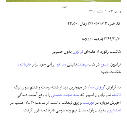
ورزش ۳
ورزش ۳
- ۱۰ اسفند ۱۳۹۹
علوم و فن آوری
کد خبر:
۱۷۴۰۵۶۹/۱۳
زمان:
۲۳:۵۰
فرهنگی و هنری
۱۳۹۹/۱۲/۱۰
بازدید:
4,937
مقالات
شکست رکورد ۱۱ هفته‌ای
ترابزون
بدون حسینی
ترابزون
اسپور
در شب
نیمکت
‌نشینی
مدافع
ایرانی خود برابر
فنرباغچه
شکست خورد.
به گزارش "
ورزش سه
"، در مهم‌ترین دیدار هفته بیست و هفتم سوپر لیگ
ترکیه
، تیم ترابزون اسپور که
سید مجید حسینی
را با رفع آسیب دیدگی
اخیرش دوباره در
فهرست
و روی نیمکت داشت، از ساعت ۱۹:۳۰ امشب در
استادیوم
مدیکال پارک مقابل تیم رده سومی فنرباغچه قرار گرفت.