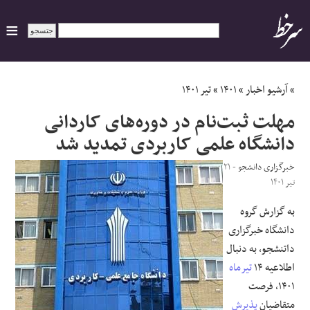
ایران
»
آرشیو اخبار
»
۱۴۰۱
»
تیر ۱۴۰۱
مهلت ثبت‌نام در دوره‌های کاردانی
سیاسی
دانشگاه علمی کاربردی تمدید شد
اقتصاد
خبرگزاری دانشجو
- ۲۱
تیر ۱۴۰۱
ورزشی
به گزارش گروه
دانشگاه خبرگزاری
جهان
داتنشجو، به دنبال
اطلاعیه ۱۴
تیرماه
اجتماعی
۱۴۰۱، فرصت
حوادث
متقاضیان
پذیرش