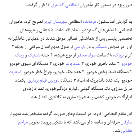
طور ویژه در دستور کار مأموران
انتظامی
کلانتری
۱۳ قرار گرفت.
علوم و فن آوری
به گزارش آفتاب‌نیوز،
فرمانده
انتظامی
شهرستان تبریز
تصریح کرد: ماموران
فرهنگی و هنری
انتظامی با تلاش‌های گسترده و انجام اقدامات اطلاعاتی و شیوه‌های
تخصصی پلیسی پس از هماهنگی قضائی موفق شدند در عملیاتی غافلگیرانه
مقالات
او را در منزلش
دستگیر
و در
بازرسی
از منزل متهم اموال سرقتی از جمله ۲
گرم
تریاک
، ۶۸ سانت
مواد مخدر
از نوع شیشه، ۴ حلقه
لاستیک
و
رینگ
خودرو
، ۳ عدد باطری خودرو، ۳
عدد باند
خودرو، ۳ دستگاه‌ای سیوی خودرو،
۲ دستگاه ضبط پخش خودرو، ۳ عدد جک خودرو، چراغ خطر خودرو،
استارت
خودرو، یک عدد باندبزرگ (ساب)، ۳ دستگاه
دوربین فیلم برداری
، یکعدد
دریل شارژی، یک دستگاه گوشی، لوازم دزدگیرخودرو، تعداد زیادی
ابزارآلات خودرو کشف و به همراه سارق به کلانتری انتقال شد.
این مقام انتظامی افزود: در استعلام‌های صورت گرفته مشخص شد متهم از
سارقان
حرفه‌ای و سابقه دار می‌باشد که با تشکیل پرونده تحویل
مراجع
قضایی
شد.