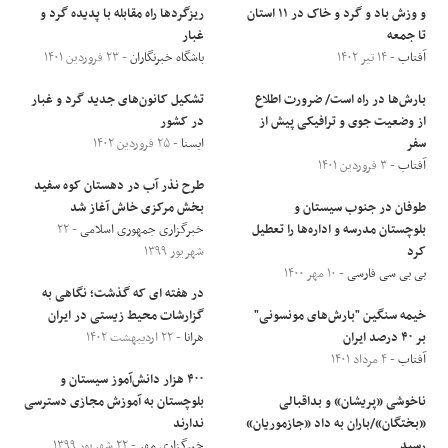
و وزش باد و گرد و خاک در ۱۱ استان
ریزگرد‌ها راه مقابله با پدیده گرد و
تا جمعه
غبار
آفتاب
- ۱۴ تیر ۱۴۰۲
باشگاه خبرنگاران
- ۲۳ فروردین ۱۴۰۱
بارش‌ها در راه است/ ضرورت اطلاع
تشکیل کانون‌های جدید گرد و غبار
از وضعیت جوی و ترافیکی پیش از
در کشور
سفر
ایسنا
- ۲۵ فروردین ۱۴۰۲
آفتاب
- ۳ فروردین ۱۴۰۱
طرح نذر آب در دهستان کوه سفید
طوفان در جنوب سیستان و
بخش مرکزی خاش آغاز شد
بلوچستان مدرسه‌ و اداره‌ها را تعطیل
خبرگزاری جمهوری اسلامی
- ۲۲
کرد
شهریور ۱۳۹۹
بی بی سی فارسی
- ۱۰ مهر ۱۴۰۰
در هفته ای که گذشت؛ نگاهی به
خیمه سنگین "بارش‌های مونسونی"
گزارشات محیط زیستی در ایران
بر ۴۰ درصد ایران
هرانا
- ۲۲ اردیبهشت ۱۴۰۲
آفتاب
- ۴ مرداد ۱۴۰۱
۴۰۰ هزار دانش‌آموز سیستان و
ناخوشی «پریشان» و بداقبالی
بلوچستان به آموزش مجازی دسترسی
«بختگان»/باران به داد «جازموریان»
ندارند
رسید
خبرگزاری مهر
- ۲۲ شهریور ۱۳۹۹