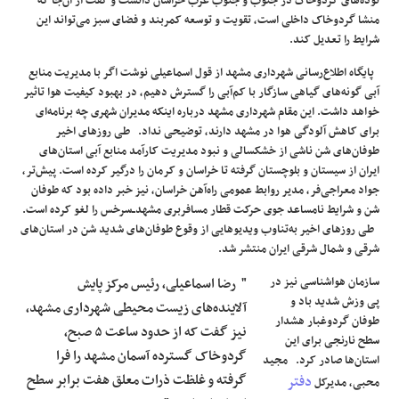
توده‌های گردوخاک در جنوب و جنوب غرب خراسان دانست و گفت از آن‌جا که
منشا گردوخاک داخلی است، تقویت و توسعه کمربند و فضای سبز می‌تواند این
شرایط را تعدیل کند.
پایگاه اطلاع‌رسانی شهرداری مشهد از قول اسماعیلی نوشت اگر با مدیریت منابع
آبی گونه‌های گیاهی سازگار با کم‌آبی را گسترش دهیم، در بهبود کیفیت هوا تاثیر
خواهد داشت. این مقام شهرداری مشهد درباره اینکه مدیران شهری چه برنامه‌ای
برای کاهش آلودگی هوا در مشهد دارند، توضیحی نداد. طی روزهای اخیر
طوفان‌های شن ناشی از خشکسالی و نبود مدیریت کارآمد منابع آبی استان‌های
ایران از سیستان و بلوچستان گرفته تا خراسان و کرمان را درگیر کرده است. پیش‌تر،
جواد معراجی‌فر، مدیر روابط عمومی راه‌آهن خراسان، نیز خبر داده بود که طوفان
شن و شرایط نامساعد جوی حرکت قطار مسافربری مشهدــ‌سرخس را لغو کرده است.
طی روزهای اخیر به‌تناوب ویدیوهایی از وقوع طوفان‌های شدید شن در استان‌های
شرقی و شمال شرقی ایران منتشر شد.
سازمان هواشناسی نیز در
" رضا اسماعیلی، رئیس مرکز پایش
پی وزش شدید باد و
آلاینده‌های زیست‌ محیطی شهرداری مشهد،
طوفان گردوغبار هشدار
نیز گفت که از حدود ساعت ۵ صبح،
سطح نارنجی برای این
گردوخاک گسترده آسمان مشهد را فرا
استان‌ها صادر کرد. مجید
گرفته و غلظت ذرات معلق هفت برابر سطح
دفتر
محبی، مدیرکل