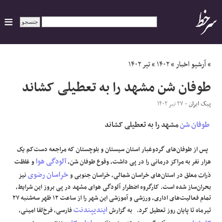
ایران
»
آرشیو اخبار
»
۱۴۰۲
»
تیر ۱۴۰۲
طوفان شن مشهد را به تعطیلی کشاند
سیاسی
پیک ایران
- ۲۷ تیر ۱۴۰۲
اقتصاد
طوفان شن
مشهد را به تعطیلی کشاند
ورزشی
پس از طوفان‌های گردوغبار استان سیستان و بلوچستان که مراجعه دست‌کم یک
آلودگی هوا
هزار نفر به مراکز درمانی را در پی داشت، وقوع طوفان شن،
و غلظت
جهان
خراسان رضوی
ذرات معلق در استان‌های خراسان شمالی، خراسان جنوبی و
نیز
بحران‌ساز شده است. کارگروه اضطرار آلودگی هوای مشهد در پی بروز این شرایط،
اجتماعی
تمام فعالیت‌های اداری، ورزشی و آموزشی این شهر را از ساعت ۱۲ ظهر سه‌شنبه ۲۷
ایندیپندنت
تیرماه تا پایان روز تعطیل کرد. به گزارش
فارسی، فرخ‌لقا امینی،
حوادث