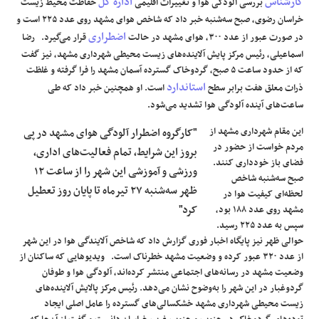
کارشناس
اداره کل
بررسی آلودگی هوا و تغییرات اقلیمی
حفاظت محیط‌ زیست
خراسان رضوی، صبح‌ سه‌شنبه خبر داد که شاخص هوای مشهد روی عدد ۲۲۵ است و
علوم و فن آوری
اضطراری
در صورت عبور از عدد ۳۰۰، هوای مشهد در حالت
قرار می‌گیرد. رضا
اسماعیلی، رئیس مرکز پایش آلاینده‌های زیست‌ محیطی شهرداری مشهد، نیز گفت
فرهنگی و هنری
که از حدود ساعت ۵ صبح، گردوخاک گسترده آسمان مشهد را فرا گرفته و غلظت
استاندارد
ذرات معلق هفت برابر سطح
است. او همچنین خبر داد که طی
مقالات
ساعت‌های آینده آلودگی هوا تشدید می‌شود.
این مقام شهرداری مشهد از
"کارگروه اضطرار آلودگی هوای مشهد در پی
مردم خواست از حضور در
بروز این شرایط، تمام فعالیت‌های اداری،
فضای باز خودداری کنند.
ورزشی و آموزشی این شهر را از ساعت ۱۲
صبح سه‌شنبه شاخص
ظهر سه‌شنبه ۲۷ تیرماه تا پایان روز تعطیل
لحظه‌ای کیفیت هوا در
کرد"
مشهد روی عدد ۱۸۸ بود،
سپس به عدد ۲۲۵ رسید.
حوالی ظهر نیز پایگاه اخبار فوری گزارش داد که شاخص آلایندگی هوا در این شهر
از عدد ۳۲۰ عبور کرده و وضعیت مشهد خطرناک است. ویدیوهایی که ساکنان از
وضعیت مشهد در رسانه‌های اجتماعی منتشر کرده‌اند، آلودگی هوا و طوفان
گردوغبار در این شهر را به‌وضوح نشان می‌دهد. رئیس مرکز پالایش آلاینده‌های
زیست‌ محیطی شهرداری مشهد خشکسالی‌های گسترده را عامل اصلی ایجاد