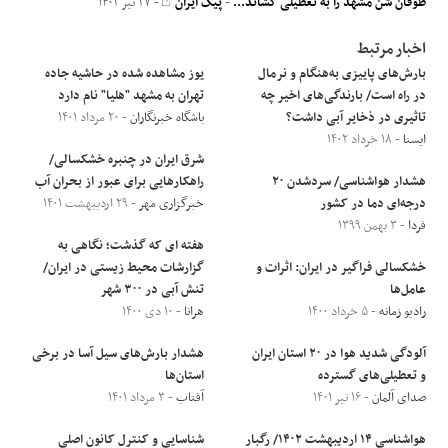
طوفان شن مشهد را به تعطیلی کشاند...
-
پیک ایران
- ۲۷ تیر ۱۴۰۲
اخبار مرتبط
بارش‌های پاییزی به‌هنگام و نرمال
یوز مشاهده شده در حاشیه جاده
در راه است/ بارندگی‌های اخیر چه
تهران به مشهد "هلیا" نام دارد
تاثیری در ذخایر آبی داشت؟
باشگاه خبرنگاران
- ۲۰ مرداد ۱۴۰۱
ایسنا
- ۱۸ خرداد ۱۴۰۲
شرق ایران در چنبره خشکسالی/
هشدار هواشناسی/ سردشدن ۲۰
راهکارهایی برای عبور از بحران آب
درجه‌ای دما در کشور
خبرگزاری مهر
- ۲۹ اردیبهشت ۱۴۰۱
فردا
- ۳ بهمن ۱۳۹۹
هفته ای که گذشت؛ نگاهی به
خشکسالی فراگیر در ایران: اثرات و
گزارشات محیط زیستی در ایران/
عامل‌ها
تنش آبی در ۳۰۰ شهر
رادیو زمانه
- ۵ خرداد ۱۴۰۰
هرانا
- ۱۰ دی ۱۴۰۰
آلودگی شدید هوا در ۲۰ استان ایران
هشدار بارش‌های سیل آسا در برخی
و تعطیلی‌های گسترده
استان‌ها
صدای آلمان
- ۱۶ تیر ۱۴۰۱
آفتاب
- ۳ مرداد ۱۴۰۱
هواشناسی ۱۴ اردیبهشت ۱۴۰۲/ رگبار
شناسایی و کنترل کانون اصلی