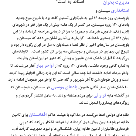
استاندارد است"
مدیریت بحران
استانداری
سیستان و
بلوچستان، روز جمعه ۱۶ تیر به خبرگزاری تسنیم گفته بود با شروع موج جدید
بادهای ۱۲۰ روزه سیستان، در کمتر از یک هفته بیش از یک هزار نفر در شهرهای
زابل، زهک، هامون، هیرمند و نیمروز به مراکز درمانی مراجعه کرده‌اند و از این
میان ۱۶۲ تن بستری شده‌اند. گزارش‌های آماری نشان می‌دهد که سیستان و
بلوچستان در سال‌های اخیر از نظر تعداد مبتلایان به سل در ایران رکورددار بود و
شیوع این بیماری در سیستان و بلوچستان سه برابر کل کشور است. کارشناسان
می‌گویند تا قبل از خشک شدن هامون و زمانی که هنوز در این استان رطوبت
اواخر بهار
به‌اندازه کافی وجود داشت، بادهای ۱۲۰ روزه که از
آغاز می‌شدند، تا
اواخر مرداد ادامه داشتند اما چند سالی است که این بازه زمانی افزایش پیدا کرده
است و وزش طوفان شن تا آخر شهریور و گاه حتی تا اواخر مهر همچنان ادامه دارد.
بادهای موسمی
با خشک شدن بستر تالاب هامون،
در سیستان و بلوچستان که
فراوانی
در گذشته مایه
برای مردم منطقه بودند، به عامل انتشار گردوغبار و
ریزگردهای بیماری‌زا تبدیل شدند.
افغانستان
مقام‌های دولتی ادعا می‌کنند در مذاکره با هیئت حاکم
برای تامین
حقابه دریاچه هامون موفق عمل کرده‌اند اما شواهد آشکار می‌کند که در پی
خودداری طالبان از تامین حقابه ایران، خشکسالی‌ها و نبود مدیریت کارآمد آب،
سرزمین‌های شرقی ایران یکی پس از دیگری پهنه‌های آبی خود را از دست می‌دهند