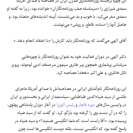
این چهره برجسته روزنامه‌نگاری مدرن ایران در مصاحبه‌ با صدای آمریکا
سعدی شیرازی را «سرسلسله صف روزنامه‌نگاران» خوانده بود، زیرا به گفته او
سعدی سفر می‌کرد، با خوب و بد می‌نشست، آیینه اندیشه‌های متضاد بود، و
حاصل آنها را «ساده، قاطع، و روشن» می‌نوشت.
آقای الهی می‌گفت که روزنامه‌نگار باید کارش را «با اعتقاد انجام دهد.»
دکتر الهی در دوران فعالیت خود به عنوان روزنامه‌نگار با چهره‌هایی
سرشناس پرشماری همچون پیر هانری سیمون سرمنتقد ادبی لوموند، پرویز
ناتل خانلری، و علی‌اکبر دهخدا مصاحبه کرد.
این روزنامه‌نگار نام‌آشنای ایرانی در مصاحبه‌اش با صدای آمریکا ماجرای
عکسی از سید ضیاءالدین طباطبایی، سیاستمدار ایرانی و نخست‌وزیر ایران
در واپسین سال‌های
دوره قاجار
و
رئیس الوزرا
در آغاز دوران پادشاهی پهلوی،
را که در آن دست وی را گرفته بود بازگو کرد. او گفت که از سید ضیاء
پرسیده بود: «آقا راست است که شما انگلیسی هستید؟» و سید ضیاء در
پاسخ گفته بود که انگلیسی نیست، بلکه دوست انگلیسی‌ها است چون