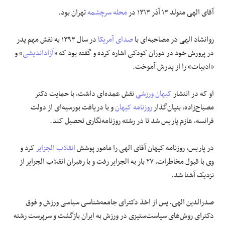
آقای الهی متولد ١٣ آذر ١٣١٣ در
محله سرچشمه
تهران بود.
علوم و فن آوری
روانشاد الهی در مصاحبه‌ای با
صدای آمریکا
در سال ١٣٩٣ به نقش مهم پدر
فرهنگی و هنری
در پرورش خود در دوران کودکی اشاره کرده و گفته بود که «
آزاداندیشی
» و
«ادبیات» را از پدرش آموخت.
مقالات
او که در انتشار
کیهان ورزشی
نقش عمده‌ای داشت، با حمایت دکتر
مصباح‌زاده، بنیان‌گذار
روزنامه کیهان
و با دریافت بورسیه‌ای از دولت
فرانسه، عازم پاریس شد تا در رشته روزنامه‌نگاری تحصیل کند.
در پاریس، روزنامه کیهان آقای الهی را مامور پوشش
انقلاب الجزایر
کرد و
وی با قبول مخاطرات، ٢٧ بار به الجزایر رفت و با رهبران انقلاب الجزایر از
نزدیک آشنا شد.
صدرالدین الهی، پس از اخذ دکترای جامعه‌شناسی سیاسی ورزش و فوق
دکترای روش‌های سیاست‌ستیزی در ورزش به ایران بازگشت و سرپرست رشته