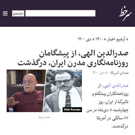
ایران
»
آرشیو اخبار
»
۱۴۰۰
»
دی ۱۴۰۰
صدرالدین الهی، از پیشگامان
سیاسی
روزنامه‌نگاری مدرن ایران، درگذشت
اقتصاد
صدای آمریکا
- ۸ دی ۱۴۰۰
صدرالدین الهی
، از
ورزشی
روزنامه‌نگاران پیشگام و
جهان
تاثیرگذار ایران، روز
چهارشنبه ٨ دی‌ماه در سن
اجتماعی
٨٧ سالگی در آمریکا
صدای آمریکا
درگذشت.
حوادث