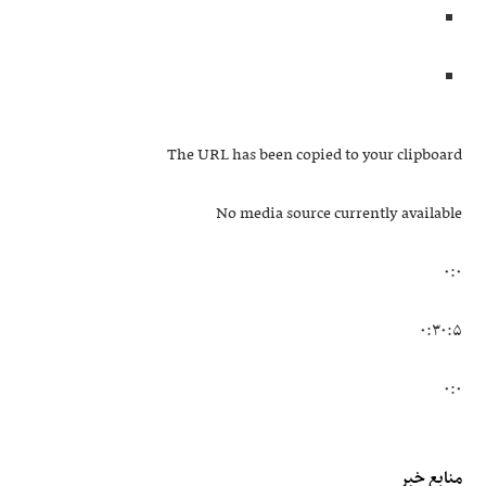
The URL has been copied to your clipboard
No media source currently available
۰:۰
۰:۳۰:۵
۰:۰
منابع خبر