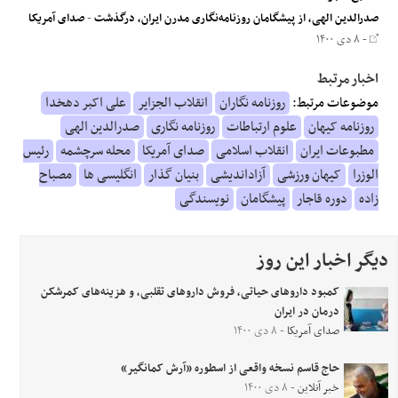
صدرالدین الهی، از پیشگامان روزنامه‌نگاری مدرن ایران، درگذشت
-
صدای آمریکا
- ۸ دی ۱۴۰۰
اخبار مرتبط
موضوعات مرتبط:
روزنامه نگاران
انقلاب الجزایر
علی اکبر دهخدا
روزنامه کیهان
علوم ارتباطات
روزنامه نگاری
صدرالدین الهی
مطبوعات ایران
انقلاب اسلامی
صدای آمریکا
محله سرچشمه
رئیس
الوزرا
کیهان ورزشی
آزاداندیشی
بنیان گذار
انگلیسی ها
مصباح
زاده
دوره قاجار
پیشگامان
نویسندگی
دیگر اخبار این روز
کمبود داروهای حیاتی، فروش داروهای تقلبی، و هزینه‌های کمرشکن
درمان در ایران
صدای آمریکا
- ۸ دی ۱۴۰۰
حاج‌ قاسم نسخه واقعی از اسطوره «آرش کمانگیر»
خبر آنلاین
- ۸ دی ۱۴۰۰