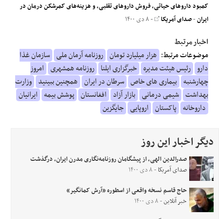
کمبود داروهای حیاتی، فروش داروهای تقلبی، و هزینه‌های کمرشکن درمان در
ایران
-
صدای آمریکا
- ۸ دی ۱۴۰۰
اخبار مرتبط
موضوعات مرتبط:
هزار میلیارد تومان
روزنامه آرمان ملی
سازمان غذا
دارو
رئیس هیئت مدیره
خبرگزاری ایلنا
روزنامه همشهری
امروز
چهارشنبه
بیماری های خاص
سرطان در ایران
همچنین ببینید
وزارت
بهداشت
شیمی درمانی
بازار آزاد
افغانستان
پوشش بیمه
ایرانیان
داروخانه
پاکستان
اروپایی
جایگزین
دیگر اخبار این روز
صدرالدین الهی، از پیشگامان روزنامه‌نگاری مدرن ایران، درگذشت
صدای آمریکا
- ۸ دی ۱۴۰۰
حاج‌ قاسم نسخه واقعی از اسطوره «آرش کمانگیر»
خبر آنلاین
- ۸ دی ۱۴۰۰