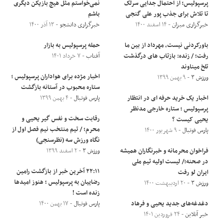
پرسپولیس؛ از احتمال جدایی سرلک
نمی‌خواستم مثل هیچ بازیکن دیگری
تا تلاش برای جذب پور علی گنجی
باشم
خبرگزاری میزان
- ۱۴ اسفند ۱۴۰۰
خبرگزاری دانشجو
- ۱۳ آذر ۱۴۰۰
باورکردنی نیست، مهرداد از بین ما
حمله پرسپولیس به بازار
رفت؛ / زنده: بازتاب های درگذشت
آفتاب
- ۷ خرداد ۱۴۰۱
تلخ میناوند
اخبار مژده برای هواداران پرسپولیس ؛
ورزش ۳
- ۹ بهمن ۱۳۹۹
ستاره محبوب در آستانه بازگشت
اخبار یک خرید حرفه ای در انتظار
پارس فوتبال
- ۴ بهمن ۱۳۹۹
پرسپولیس ؛ ستاره خارجی مدنظر
رقابت سخت و نفس گیر یحیی و
یحیی کیست ؟
محرم؛ / تیم منتخب نیم فصل اول از
پارس فوتبال
- ۹ شهریور ۱۴۰۰
نگاه ورزش سه (نظرسنجی)
فراخوان محرمانه و خبرنگاران همیشه
ورزش ۳
- ۲ اسفند ۱۳۹۹
در صحنه؛/ لیست اولیه تیم ملی
۲۲:۱۱ آخرین خبر از بازگشت رامین
ایران لو رفت
رضاییان به پرسپولیس ؛ هنوز امیدها
ورزش ۳
- ۲۰ اردیبهشت ۱۴۰۰
زنده است !
دغدغه‌های جدید یحیی و فرهاد
پارس فوتبال
- ۱۷ بهمن ۱۴۰۰
خبر آنلاین
- ۲۴ فروردین ۱۴۰۱