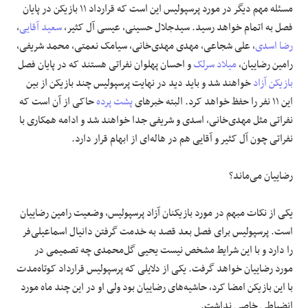
مسئله مهم دیگر در مورد پرسپولیس این است که قرارداد ۱۱ بازیکن در پایان
فصل به اتمام خواهد رسید. سیدجلال حسینی، عیسی آل‌ کثیر،
سعید آقایی
،
رضا اسدی
، علی شجاعی، مهدی مهدی‌خانی، سیامک نعمتی، محمد شریفی،
رامین رضاییان،
میلاد سرلک
و احسان پهلوان نفراتی هستند که در پایان فصل
بازیکن آزاد
خواهند شد و باید دید در نهایت پرسپولیس چند بازیکن از بین
این ۱۱ نفر را حفظ خواهد کرد. البته خبرهای
پشت پرده
حاکی از آن است که
نفراتی مثل مهدی‌خانی، اسدی و شریفی جدا خواهند شد و ادامه همکاری با
نفراتی چون آل‌ کثیر و آقایی هم در هاله‌ای از ابهام قرار دارد.
رضاییان می‌ماند؟
یکی از نکات مبهم در مورد بازیکنان آزاد پرسپولیس، وضعیت رامین رضاییان
است. پرسپولیس برای فصل بعد قصد به خدمت گرفتن دانیال اسماعیلی‌فر
را دارد و با این شرایط مشخص نیست یحیی گل‌محمدی چه تصمیمی در
مورد رضاییان خواهد گرفت. یکی از دلایلی که پرسپولیس قرارداد کوتاه‌مدت
با این بازیکن امضا کرد، حاشیه‌های رضاییان بود ولی او در این چند ماه مورد
انضباطی خاصی نداشت.