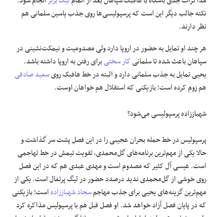
مذاکرات جدی باشگاه با هافبک سپاهان بعد از اتمام
لیگ برتر
انجام شود.
نکته جالب دیگر این است که پرسپولیسی‌ها روی جذب یاسین سلمانی هم
نظر دارند.
هر چند او تمایل به حضور در اروپا دارد ولی مصدومیت و نیمکت‌نشینی در
سپاهان باعث شده تا سلمانی
کار سختی
برای رفتن به اروپا داشته باشد.
یحیی تمایل به جذب سلمانی دارد و البته در خط هافبک روی
سعید صادقی
هم زوم کرده است؛ بازیکنی که استقلال هم خواهان اوست.
شهباززاده پرسپولیسی می‌شود؟
پرسپولیس در خط حمله بحران عجیبی را در این فصل پشت سر گذاشت و
حالا یکی از مهم‌ترین برنامه‌های گل‌محمدی، تقویت تیمش در خط تهاجمی
است. عیسی آل‌ کثیر که مصدوم است و مهدی عبدی هم که در این فصل
روی خوشی از گل‌محمدی ندید درصدد حضور در لیگ پرتغال است. یکی از
مهم‌ترین گزینه‌های یحیی برای جذب مهاجم
سجاد شهباززاده
است؛ بازیکنی
که در پایان فصل آزاد خواهد شد. او فصل قبل هم با پرسپولیس مذاکره کرد