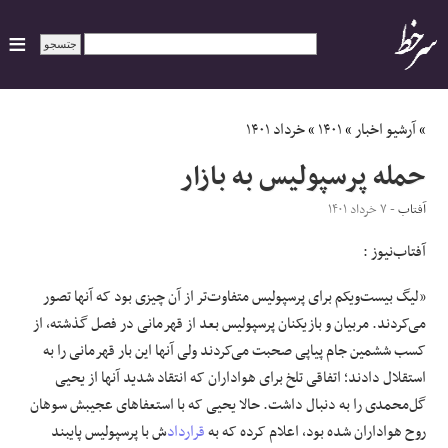
ایران
»
آرشیو اخبار
»
۱۴۰۱
»
خرداد ۱۴۰۱
حمله پرسپولیس به بازار
سیاسی
آفتاب
- ۷ خرداد ۱۴۰۱
اقتصاد
آفتاب‌‌نیوز :
ورزشی
«لیگ بیست‌ویکم برای پرسپولیس متفاوت‌تر از آن چیزی بود که آنها تصور
می‌کردند. مربیان و بازیکنان پرسپولیس بعد از قهرمانی در فصل گذشته، از
جهان
کسب ششمین جام پیاپی صحبت می‌کردند ولی آنها این‌ بار قهرمانی را به
استقلال دادند؛ اتفاقی تلخ برای هواداران که انتقاد شدید آنها از یحیی
اجتماعی
گل‌محمدی را به‌ دنبال داشت. حالا یحیی که با استعفاهای عجیبش سوهان
روح هواداران شده بود، اعلام کرده که به
قرارداد
ش با پرسپولیس پایبند
حوادث