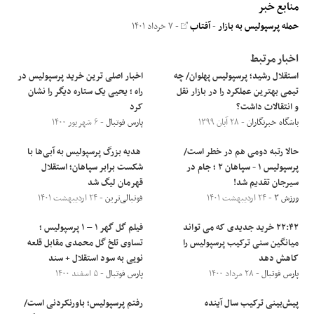
منابع خبر
حمله پرسپولیس به بازار
-
آفتاب
- ۷ خرداد ۱۴۰۱
اخبار مرتبط
استقلال رشید؛ پرسپولیس پهلوان/ چه
اخبار اصلی ترین خرید پرسپولیس در
تیمی بهترین عملکرد را در بازار نقل
راه ؛ یحیی یک ستاره دیگر را نشان
و انتقالات داشت؟
کرد
باشگاه خبرنگاران
- ۲۸ آبان ۱۳۹۹
پارس فوتبال
- ۶ شهریور ۱۴۰۰
حالا رتبه دومی هم در خطر است/
‌ هدیه بزرگ پرسپولیس به آبی‌ها با
پرسپولیس ۱ - سپاهان ۲ ؛ جام در
شکست برابر سپاهان؛ استقلال
سیرجان تقدیم شد!
قهرمان لیگ شد
ورزش ۳
- ۲۴ اردیبهشت ۱۴۰۱
فوتبالی‌ترین
- ۲۴ اردیبهشت ۱۴۰۱
۲۲:۴۲ خرید جدیدی که می تواند
فیلم گل گهر ۱ – ۱ پرسپولیس ؛
میانگین سنی ترکیب پرسپولیس را
تساوی تلخ گل محمدی مقابل قلعه
کاهش دهد
نویی به سود استقلال + سند
پارس فوتبال
- ۲۸ مرداد ۱۴۰۰
پارس فوتبال
- ۵ اسفند ۱۴۰۰
پیش‌بینی ترکیب سال آینده
رفتم پرسپولیس؛ باورنکردنی است/