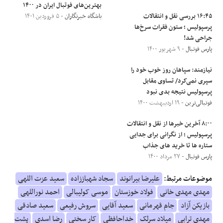
بهترین‌های فوتبال ایران در ۱۴۰۰
۱۶:۴۵ بررسی نقل و انتقالات
باشگاه خبرنگاران
- ۵ فروردین ۱۴۰۱
پرسپولیس ؛ ستون فقرات سرخ‌ها
جراحی شد!
پارس فوتبال
- ۹ شهریور ۱۴۰۰
نیازمند: سپاهان روز خوب خود را
سپری نمی‌کرد/ تساوی مقابل
پرسپولیس نتیجه بدی نبود
فوتبالی‌ترین
- ۱۹ اردیبهشت ۱۴۰۰
۸:۰۰ آخرین خبرها از نقل و انتقالات
پرسپولیس ؛ از نگرانی برای جدایی
ستاره ها تا خرید های جذاب
پارس فوتبال
- ۲۷ مرداد ۱۴۰۰
موضوعات مرتبط:
علیرضا بیرانوند
سجاد شهباززاده
سعید عزت اللهی
مهدی مهدی خانی
فولاد خوزستان
موسی کولیبالی
احمد نوراللهی
بازیکن آزاد
جام قهرمانی
سعید آقایی
سروش رفیعی
سعید صادقی
مهدی ترابی
میلاد سرلک
خداحافظی
کار سختی
رضا اسدی
پشت