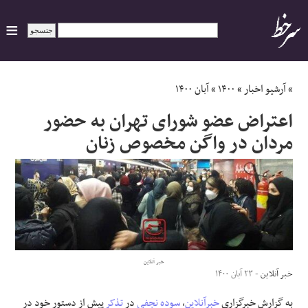
ایران
»
آرشیو اخبار
»
۱۴۰۰
»
آبان ۱۴۰۰
اعتراض عضو شورای تهران به حضور
سیاسی
مردان در واگن مخصوص زنان
اقتصاد
ورزشی
جهان
خبر آنلاین
اجتماعی
خبر آنلاین
- ۲۳ آبان ۱۴۰۰
به گزارش خبرگزاری
خبرآنلاین
،
سوده
نجفی
در
تذکر
پیش از دستور خود در
حوادث