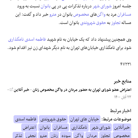
جلسه امروز
شورای شهر
درباره تذکرات پی در پی
بانوان
نسبت به ورود
علوم و فن آوری
مسافران
مرد به
واگن
‌های
مخصوص
بانوان در
مترو
خبر داد و گفت: این
مساله
تجاوز
به
حقوق شهروندی
بانوان است.
فرهنگی و هنری
وی همچنین پیشنهاد داد که یک خیابان به نام شهید
فاطمه اسدی
نامگذاری
مقالات
شود برای نامگذاری خیابان‌های تهران به نام دیگر شهدای زن نیز اقدام شود.
۴۷۲۳۱
منابع خبر
اعتراض عضو شورای تهران به حضور مردان در واگن مخصوص زنان
-
خبر آنلاین
-
۲۳ آبان ۱۴۰۰
اخبار مرتبط
موضوعات مرتبط:
خیابان های تهران
حقوق شهروندی
فاطمه اسدی
خبرآنلاین
شورای شهر
نامگذاری
مسافران
بانوان
اعتراض
مخصوص
تجاوز
مردان
واگن
سوده
زنان
مترو
نجفی
تذکر