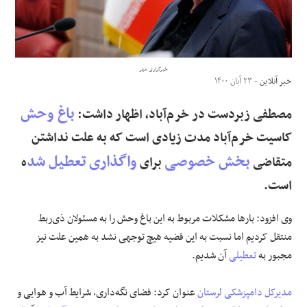
علوم و فن آوری
فرهنگی و هنری
خبرگزاری مهر
خبر آنلاین
- ۲۳ آبان ۱۴۰۰
مقالات
باغ وحش
مصطفی زبردست در خرم‌آباد، اظهار داشت:
کاسیت خرم‌آباد مدت زیادی است که به علت نداشتن
بخش خصوصی
واگذاری
تعطیل شد
متقاضی
برای
ه
است.
وی افزود: بارها مشکلات مربوط به این باغ وحش را به مسئولان ذی‌ربط
منتقل کردیم اما نسبت به این قضیه هیچ توجهی نشد به همین علت نیز
مجبور به
تعطیلی
آن شدیم.
مدیرکل
دامپزشکی
لرستان
عنوان کرد: فضای نگه‌داری، شرایط آب‌ و هوایی و