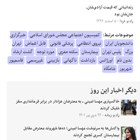
زندانیانی که قیمت آزادی‌شان،
جان‌شان بود
رادیو فردا
- ۵ اسفند ۱۳۹۹
موضوعات مرتبط:
کمیسیون اجتماعی مجلس شورای اسلامی
خبرگزاری
دانشجویان ایران
نیروی انتظامی
پزشکی قانونی
قابل اغماض
تهران
بزرگ
پلیس تهران
بیمارستان
سکته مغزی
مورد توجه
گشت ارشاد
بدون نام
اورژانس
بازداشت
ناگهانی
بازبینی
غیررسمی
قاسمپور
شهریور
شامگاه
دیگر اخبار این روز
خاکسپاری مهسا امینی ــ به معترضان عزادار در برابر فرمانداری سقز
شلیک کردند
رادیو زمانه
- ۲۶ شهریور ۱۴۰۱
واکنش‌ها به سرنوشت مهسا امینی؛ ده‌ها شهروند معترض مقابل
بیمارستان کسری تجمع کردند