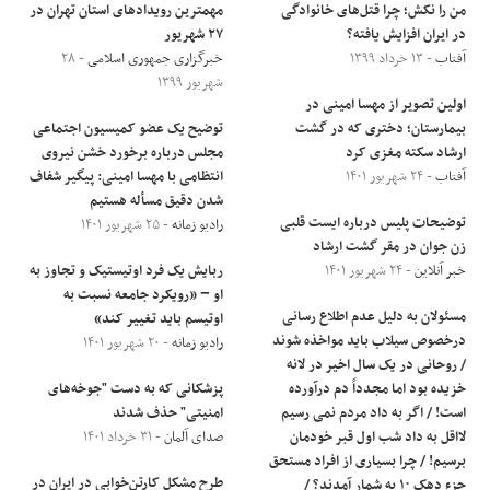
من را نکش؛ چرا قتل‌های خانوادگی
مهمترین رویدادهای استان تهران در
در ایران افزایش یافته؟
۲۷ شهریور
آفتاب
- ۱۳ خرداد ۱۳۹۹
خبرگزاری جمهوری اسلامی
- ۲۸
شهریور ۱۳۹۹
اولین تصویر از مهسا امینی در
بیمارستان؛ دختری که در گشت
توضیح یک عضو کمیسیون اجتماعی
ارشاد سکته مغزی کرد
مجلس درباره برخورد خشن نیروی
آفتاب
- ۲۴ شهریور ۱۴۰۱
انتظامی با مهسا امینی: پیگیر شفاف
شدن دقیق مسأله هستیم
توضیحات پلیس درباره ایست قلبی
رادیو زمانه
- ۲۵ شهریور ۱۴۰۱
زن جوان در مقر گشت ارشاد
خبر آنلاین
- ۲۴ شهریور ۱۴۰۱
ربایش یک فرد اوتیستیک و تجاوز به
او − «رویکرد جامعه نسبت به
مسئولان به دلیل عدم اطلاع رسانی
اوتیسم باید تغییر کند»
درخصوص سیلاب باید مواخذه شوند
رادیو زمانه
- ۲۰ شهریور ۱۴۰۱
/ روحانی در یک سال اخیر در لانه
خزیده بود اما مجدداً دم درآورده
پزشکانی که به دست "جوخه‌های
است! / اگر به داد مردم نمی رسیم
امنیتی" حذف شدند
لااقل به داد شب اول قبر خودمان
صدای آلمان
- ۳۱ خرداد ۱۴۰۱
برسیم! / چرا بسیاری از افراد مستحق
طرح مشکل کارتن‌خوابی در ایران در
جزء دهک ۱۰ به شمار آمدند؟ /