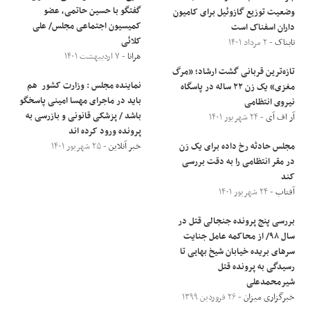
گفتگو با حسین حاتمی، عضو
وضعیت توزیع گازوئیل برای کامیون
کمیسیون اجتماعی مجلس/ علی
داران اسفناک است
کلائی
تابناک
- ۲ مرداد ۱۴۰۱
هرانا
- ۷ اردیبهشت ۱۴۰۱
تازه‌ترین قربانی گشت ارشاد؛ «مرگ
نماینده مجلس : وزارت کشور هم
مغزی» یک زن ۲۲ ساله در پاسگاه
باید در ماجرای مهسا امینی پاسخگو
نیروی انتظامی
باشد / پزشکی قانونی و بازرسی به
آر اف آی
- ۲۴ شهریور ۱۴۰۱
پرونده ورود کرده اند
مجلس حادثه رخ داده برای یک زن
خبر آنلاین
- ۲۵ شهریور ۱۴۰۱
در مقر انتظامی را به دقت بررسی
کند
آفتاب
- ۲۴ شهریور ۱۴۰۱
بررسی پنج پرونده جنجالی قتل در
سال ۹۸/ از محاکمه عامل جنایت
سر‌های بریده خیابان شیخ بهایی تا
رسیدگی به پرونده قتل
شیرمحمدعلی
خبرگزاری میزان
- ۲۶ فروردین ۱۳۹۹