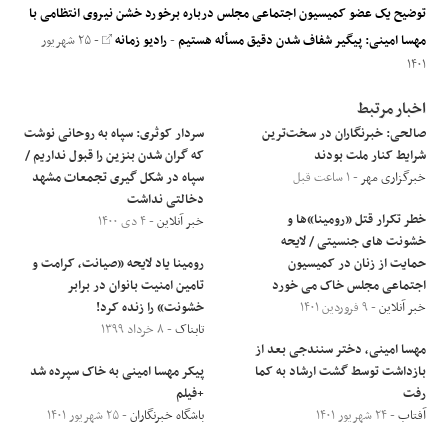
توضیح یک عضو کمیسیون اجتماعی مجلس درباره برخورد خشن نیروی انتظامی با
مهسا امینی: پیگیر شفاف شدن دقیق مسأله هستیم
-
رادیو زمانه
- ۲۵ شهریور
۱۴۰۱
اخبار مرتبط
صالحی: خبرنگاران در سخت‌ترین
سردار کوثری: سپاه به روحانی نوشت
شرایط کنار ملت بودند
که گران شدن بنزین را قبول نداریم /
خبرگزاری مهر
- ۱ ساعت قبل
سپاه در شکل گیری تجمعات مشهد
دخالتی نداشت
خطر تکرار قتل «رومینا»ها و
خبر آنلاین
- ۴ دی ۱۴۰۰
خشونت های جنسیتی / لایحه
حمایت از زنان در کمیسیون
رومینا یاد لایحه «صیانت، کرامت و
اجتماعی مجلس خاک می خورد
تامین امنیت بانوان در برابر
خبر آنلاین
- ۹ فروردین ۱۴۰۱
خشونت» را زنده کرد!
تابناک
- ۸ خرداد ۱۳۹۹
مهسا امینی، دختر سنندجی بعد از
بازداشت توسط گشت ارشاد به کما
پیکر مهسا امینی به خاک سپرده شد
رفت
+فیلم
آفتاب
- ۲۴ شهریور ۱۴۰۱
باشگاه خبرنگاران
- ۲۵ شهریور ۱۴۰۱