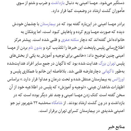
دستگیر می‌شود. مهسا امینی به دنبال
بازداشت
و ضرب و شتم از سوی
مأموران گشت ارشاد در وضعیت کما قرار دارد.
برادر مهسا امینی در این‌باره گفته بود که در
بیمارستان
با چشمان خودش
دیده که صورت مهسا ورم کرده و پاهایش کبود است، اما پزشکان به
خانواده‌اش گفته‌اند که دچار
سکته مغزی
و قلبی شده است. پیشتر مرکز
اطلاع‌رسانی پلیس پایتخت این خبرها را تکذیب کرد و
بدون نام
بردن از مهسا
امینی چنین توضیح داد: «خانمی برای توجیه و آموزش به یکی از بخش‌های
پلیس
تهران بزرگ
هدایت شده بود که ناگهان در جمع سایر افراد هدایت‌شده
به‌طور
ناگهانی
دچارعارضه قلبی شد. بلافاصله این خانم با همکاری پلیس و
اورژانس
به بیمارستان منتقل شده و تحت درمان و مداوا قرار دارد.» براساس
اظهارات شاهدان عینی، «توجیه و آموزش» که پلیس در اطلاعیه خود از آن
سخن گفته است کتک زدن مهسا امینی و چند نفر دیگر بوده است که در
بازداشت و در ون گشت ارشاد بودند. از
شامگاه
سه‌شنبه ۲۲ شهریور نیز جو
امنیتی شدیدی در بیمارستان کسرای تهران برقرار است.
منابع خبر