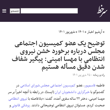
ایران
»
آرشیو اخبار
»
۱۴۰۱
»
شهریور ۱۴۰۱
توضیح یک عضو کمیسیون اجتماعی
سیاسی
مجلس درباره برخورد خشن نیروی
انتظامی با مهسا امینی: پیگیر شفاف
اقتصاد
شدن دقیق مسأله هستیم
ورزشی
رادیو زمانه
- ۲۵ شهریور ۱۴۰۱
جهان
فاطمه
قاسمپور
، عضو
کمیسیون اجتماعی مجلس شورای اسلامی
در
گفت‌وگو با
خبرگزاری دانشجویان ایران
(ایسنا)، در رابطه با آنچه اخیراً بر سر
اجتماعی
مهسا امینی، دختر ۲۲ ساله سقزی آمده، گفت: «بلافاصله با
نیروی انتظامی
صحبت کردم. مسئولان نیروی انتظامی توضیحاتی دادند.
پزشکی قانونی
و
حوادث