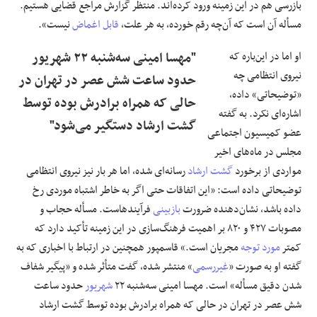
بازرسی هم در این زمینه ورود کرده‌اند. منتظر گزارش مراجع قضایی هستیم.
مسأله آن است که آن‌چه رقم خورده، به هر علت،
قابل اغماض
نیست».
علوم و فن آوری
او اما در این‌باره که
"مهسا امینی سه‌شنبه ۲۲ شهریور
فرهنگی و هنری
نیروی انتظامی چه
حدود ساعت شش عصر در تهران در
«توضیحاتی» داده،
حالی که همراه برادرش بوده توسط
مقالات
اشاره‌ای نکرد. به گفته
گشت ارشاد دستگیر می‌شود"
عضو کمیسیون اجتماعی
مجلس در ماه‌های اخیر
مواردی از برخورد
گشت ارشاد
رسانه‌ای شده، اما هر بار نیز نیروی انتظامی
توضیحاتی داده است: «این اتفاقات حتی اگر به خاطر اشتباه موردی رخ
داده باشد، نشان‌دهنده ضرورت
بازبینی
فرآیندهاست. مسأله حجاب و
مصوبات ۴۲۷ و ۸۲۰ بر اهمیت فرهنگ‌سازی در این زمینه تأکید دارد که
کمتر
مورد توجه
مجریان است.» قاسمپور همچنین در ارتباط با اخباری که به
گفته او به صورت «
غیررسمی
» منتشر شده، گفت متأثر شده و «پیگیر شفاف
شدن دقیق مسأله» است. مهسا امینی سه‌شنبه ۲۲
شهریور
حدود ساعت
شش عصر در تهران در حالی که همراه برادرش بوده توسط گشت ارشاد