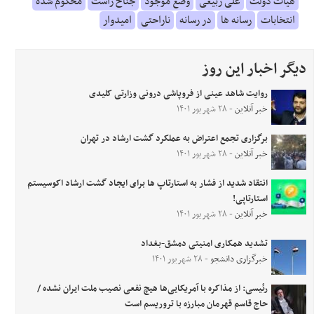
هیات دولت
علی ربیعی
وضع موجود
جناح راست
محکوم شده
انتخابات
رسانه ها
در رسانه
ناراحتی
امیدوار
دیگر اخبار این روز
روایت شاهد عینی از فروپاشی درونی وزارتی کلیدی
خبر آنلاین
- ۲۸ شهریور ۱۴۰۱
برگزاری تجمع اعتراض به عملکرد گشت ارشاد در تهران
خبر آنلاین
- ۲۸ شهریور ۱۴۰۱
انتقاد شدید از فشار به استارتاپ ها برای ایجاد گشت ارشاد اکوسیستم
استارتاپی!
خبر آنلاین
- ۲۸ شهریور ۱۴۰۱
تشدید همکاری امنیتی دمشق-بغداد
خبرگزاری دانشجو
- ۲۸ شهریور ۱۴۰۱
رئیسی: از مذاکره با آمریکایی‌ها هیچ نفعی نصیب ملت ایران نشده /
حاج قاسم قهرمان مبارزه با تروریسم است