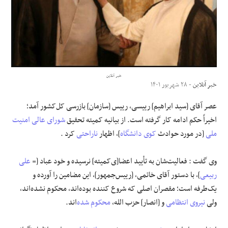
علوم و فن آوری
فرهنگی و هنری
مقالات
خبر آنلاین
خبر آنلاین
- ۲۸ شهریور ۱۴۰۱
عصر آقای [سید ابراهیم] رییسی، رییس [سازمان] بازرسی کل‌کشور آمد؛
اخیراً حکم ادامه کار گرفته است. از بیانیه کمیته تحقیق
شورای عالی امنیت
ملی
[در مورد حوادث
کوی دانشگاه
]، اظهار
ناراحتی
کرد .
وی گفت : فعالیت‌شان به تأیید اعضا[ی‌کمیته] نرسیده و خود عباد [=
علی
ربیعی
]، با دستور آقای خاتمی، [رییس‌جمهور]، این مضامین را آورده و
یک‌طرفه است؛ مقصران اصلی که شروع کننده بوده‌اند، محکوم نشده‌اند،
ولی
نیروی انتظامی
و [انصار] حزب‌ الله،
محکوم شده
‌اند.