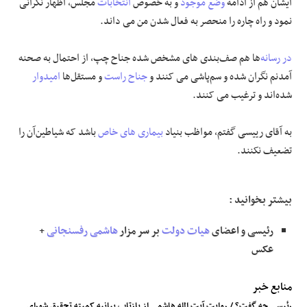
ایشان هم از ادامه
وضع موجود
و به خصوص
انتخابات
مجلس، اظهار نگرانی
نمود و راه چاره را منحصر به فعال شدن من می داند.
در رسانه
‌ها هم صف‌بندی‌ های مشخص شده جناح چپ، از احتمال به صحنه
آمدنم نگران شده و سم‌پاشی می کنند و
جناح راست
و مستقل‌ها
امیدوار
شده‌اند و ترغیب می کنند.
به آقای رییسی گفتم، مواظب بنیاد
بیماری های خاص
باشد که شیاطین‌آن را
تضعیف نکنند.
بیشتر بخوانید :
رئیسی و اعضای
هیات دولت
بر سر مزار
هاشمی رفسنجانی
+
عکس
منابع خبر
رئیسی چه گفت؟ / روایت آیت الله هاشمی از بازتاب بیانیه کمیته تحقیق شورای