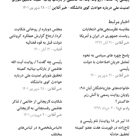
امنیت ملی درباره حوادث کوی دانشگاه
-
خبر آنلاین
- ۲۸ شهریور ۱۴۰۱
اخبار مرتبط
‌مقایسه نظرسنجی‌های انتخابات
مجلس دوباره از روحانی شکایت
ریاست جمهوری در ایران و آمریکا
کرد/ ارجاع گزارش عملکرد کرونایی
خبر آنلاین
- ۲۱ آبان ۱۳۹۹
دولت قبل به قوه قضائیه
آفتاب
- ۱۳ آبان ۱۴۰۰
پاسخ چهره های سیاسی به نحوه
تعامل جریان اصلاحات با دولت
رئیسی چه گفت؟ / روایت آیت الله
رئیسی
هاشمی از بازتاب بیانیه کمیته
خبر آنلاین
- ۲۱ شهریور ۱۴۰۰
تحقیق شورای امنیت ملی درباره
حوادث کوی دانشگاه
خانواده‌های جان‌باختگان آبان ۹۸؛
خبر آنلاین
- ۲۸ شهریور ۱۴۰۱
راویان روایت رسمی یا آتش زیر
خاکستر؟
شکایت لاریجانی از خاتمی / تذکر
رادیو فردا
- ۳ خرداد ۱۳۹۹
هاشمی رفسنجانی به لاریجانی
خبر آنلاین
- ۴ فروردین ۱۴۰۱
۱۸ تیر در ۱۸ روایت/ نام رئیسی و
تاج‌زاده در فهرست هفت عضو کمیته
“لباس‌شخصی” در لباس‌های
تحقیق حادثه
مختلف