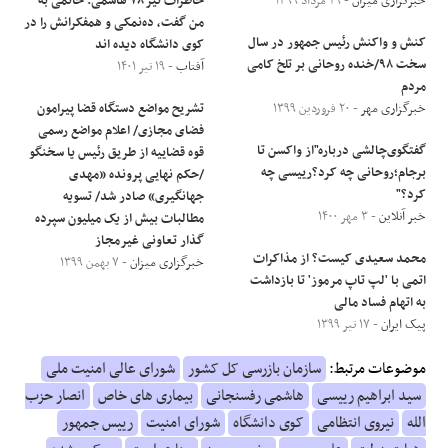
خبرگزاری میزان
- ۲۹ مرداد ۱۳۹۹
خاطرات تیر ۷۸ هاشمی: خاتمی به
من گفت، ده‌نمکی و همفکرانش را در
کنش و واکنش رئیس جمهور در سال
کوی دانشگاه دیده اند
سخت ۹۸/خنده روحانی بر تلخ کامی
آفتاب
- ۱۹ تیر ۱۴۰۱
مردم
خبرگزاری مهر
- ۲۰ فروردین ۱۳۹۹
تشریح مواضع دستگاه قضا پیرامون
فضای مجازی/ اعلام مواضع رسمی
گفتگوی‌چالشی درباره"از واکسن تا
قوه قضاییه از طریق رئیس یا سخنگو
برجام؛روحانی چه کرد؟رییسی چه
/حکم نهایی پرونده «مهدی
کرد؟"
جهانگیری» صادر شد/ تسویه
خبر آنلاین
- ۳ مهر ۱۴۰۰
مطالبات بیش از یک میلیون سپرده
گذار تعاونی غیرمجاز
محمد سعیدی کیست؟ از مذاکرات
خبرگزاری میزان
- ۷ بهمن ۱۳۹۹
اتمی با 'لپ تاپ مرموز' تا بازداشت
به اتهام فساد مالی
پیک ایران
- ۱۷ تیر ۱۳۹۹
موضوعات مرتبط:
سازمان بازرسی کل کشور
شورای عالی امنیت ملی
سید ابراهیم رییسی
هاشمی رفسنجانی
بیماری های خاص
انصار حزب
الله
نیروی انتظامی
کوی دانشگاه
شورای امنیت
رییس جمهور