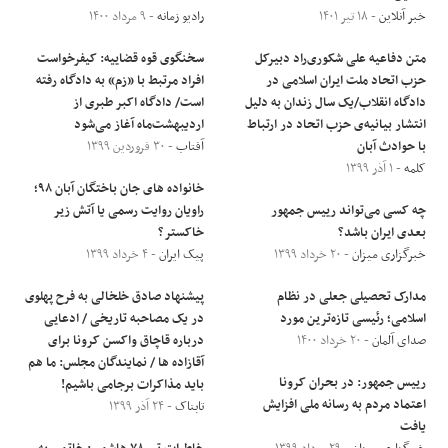
خبر آنلاین
- ۱۸ تیر ۱۴۰۱
رادیو زمانه
- ۹ مرداد ۱۴۰۰
متن دفاعیه علی شکوری‌راد دبیرکل
سخنگوی قوه قضاییه: کیفرخواست
حزب اتحاد ملت ایران اسلامی در
افراد مرتبط با «زم» به دادگاه رفته
دادگاه انقلاب/یک سال زندان به دلیل
است/ دادگاه اکبر طبری از
انتشار بیانیه‌ی حزب اتحاد در ارتباط
اردیبهشت‌ماه آغاز می‌شود
با حوادث آبان
آفتاب
- ۳۰ فروردین ۱۳۹۹
کلمه
- ۱ آذر ۱۳۹۹
خانواده های جان باختگان آبان ۹۸؛
چه کسی می‌تواند رییس جمهور
راویان روایت رسمی یا آتش زیر
بعدی ایران باشد؟
خاکستر؟
خبرگزاری میزان
- ۲۰ خرداد ۱۳۹۹
پیک ایران
- ۴ خرداد ۱۳۹۹
مدارک تحصیلی جعلی در نظام
پیشنهاد صادق خلخالی به فرح پهلوی
اسلامی؛ رئیسی تازه‌ترین مورد
در یک مصاحبه تاریخی / ادعایی
صدای آلمان
- ۲۰ خرداد ۱۴۰۰
درباره قاچاق واکسن کرونا برای
آقازاده ها / نمایندگان مجلس: ما هم
رییس جمهور: در بحران کرونا
باید مذاکرات برجامی باشیم!
اعتماد مردم به رسانه ملی افزایش
تابناک
- ۲۴ آذر ۱۳۹۹
یافت