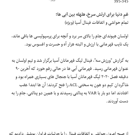
395,345
ورزش ۳
علوم و فن آوری
غمِ دنیا برای ارتش سرخ، هلهله بین آبی ها؛
تمام حواشی و اتفاقات فینال آسیا (ویژه)
فرهنگی و هنری
اولسان هیوندای جام را بالای سر برد و آنچه برای پرسپولیسی ها باقی ماند،
یک نایب قهرمانی با ارزش و البته هزار آه و حسرت و افسوس بود.
مقالات
به گزارش "ورزش سه"، فینال لیگ قهرمانان آسیا برگزار شد و تیم اولسان به
عنوان قهرمانی رسید. قهرمانی آبی ها در حالی رقم خورد که آخرین ۹۰
دقیقه فصل ۲۰۲۰ لیگ قهرمانان آسیا با جنجال های بسیاری همراه بود و
شاگردان کیم دو هون به سختی ACL را فتح کردند؛ آن ها ابتدا عقب
افتادند اما دو بار با VAR به پنالتی رسیدند و با همین دو پنالتی، جام را به
دست آوردند.
از صبح امروز، حواشی و اتفاقات فینال را با جزئیات فراوان پوشش دادیم که