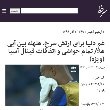
ایران
»
آرشیو اخبار
»
۱۳۹۹
»
آذر ۱۳۹۹
غمِ دنیا برای ارتش سرخ، هلهله بین آبی
سیاسی
ها؛/ تمام حواشی و اتفاقات فینال آسیا
(ویژه)
اقتصاد
ورزش ۳
- ۲۹ آذر ۱۳۹۹
ورزشی
کد خبر:
جهان
۱۷۲۶۲۹۲/۴۷
زمان:
۱۷:۱۹
اجتماعی
۱۳۹۹/۰/۲۹
بازدید:
حوادث