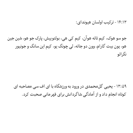
۱۴:۱۳ - ترکیب اولسان هیوندای:
جو سو هوک، کیم تائه هوآن، کیم کی هی، بولتوییش، پارک جو هو، شین جین
هو، یون بیت گارام، وون دو جائه، لی چونگ یو، کیم این سانگ و جونیور
نگرائو
۱۳:۵۹ - یحیی گل‌محمدی در ورود به ورزشگاه با ای اف سی مصاحبه ای
کوتاه انجام داد و از آمادگی شاگردانش برای قهرمانی صحبت کرد.