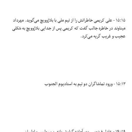
۱۵:۱۵ - علی کریمی خاطراتش را از تیم ملی با بلاژوویچ می‌گوید. مهرداد
میناوند در خاطره جالب گفت که کریمی پس از جدایی بلاژوویچ به شکلی
عجیب و غریب گریه می‌کرد.
۱۵:۱۳ - ورود تماشاگران دو تیم به استادیوم الجنوب
۱۴:۵۹ - عادل فردوسی پور آماده گزارش بازی پرسپولیس - اولسان