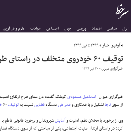
ایران
سیاسی
اقتصاد
ورزشی
جهان
اجتماعی
حوادث
علوم و فن آوری
»
آرشیو اخبار
»
۱۳۹۹
»
تیر ۱۳۹۹
توقیف ۶۰ خودروی متخلف در راستای طرح ارتقای امنیت اجتماعی در یاسوج
خبرگزاری میزان
- ۳۰ تیر ۱۳۹۹
خبرگزاری میزان-
اسماعیل
مسعودی
کوشک گفت: درراستای طرح ارتقائ امنیت 
از سوی
ناجا
تشکیل و با همکاری و
همراهی
دستگاه
قضایی
نسبت به
توقیف
۶۰
خو
وی از برخورد با مخلان نظم، امنیت و
آسایش
شهروندان و برخورد قانونی قاطع با ای
کرد: در راستای ارتقاء امنیت اجتماعی، یکی از مباحثی که از سوی دستگاه قضای