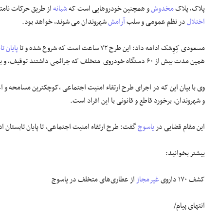
پلاک، پلاک
مخدوش
و همچنین خودروهایی است که
شبانه
از طریق حرکات نامت
اختلال
در نظم عمومی و سلب
آرامش
شهروندان می شوند، خواهد بود.
مسعودی کِوِشک ادامه داد: این طرح ۷۲ ساعت است که شروع شده و تا
پایان تا
همین مدت بیش از ۶۰ دستگاه خودروی متخلف که جرائمی داشتند توقیف، و به
وی با بیان این که در اجرای طرح ارتقاء امنیت اجتماعی ،کوچکترین مسامحه و ا
و شهروندان، برخورد قاطع و قانونی با این افراد است.
این مقام قضایی در
یاسوج
گفت: طرح ارتقاء امنیت اجتماعی، تا پایان تابستان 
بیشتر بخوانید:
کشف ۱۷۰ داروی
غیرمجاز
از عطاری‌های متخلف در یاسوج
انتهای پیام/