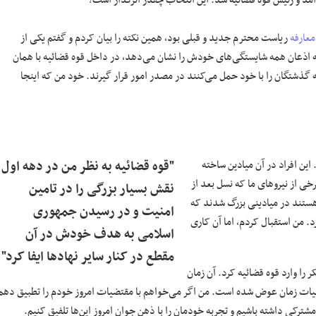
آمد و رئیس قوه قضائیه شد. این انتخاب چقدر اثرگذار است؟
معارفه
ریاست محترم جدید و قبلی بود، همین نکته را بیان کردم و گفتم یکی از
ه اذعان همه شایستگی‌های خودش را نشان می‌دهد، در داخل قوه قضائیه با همان
ه گذشتگان را با خود حمل می‌کنند در مصدر امور قرار گیرند. خود من که اینجا
دادستان‌های ما در ابتدای انقلاب ۱۸ ساله بودند. این افراد در آن میادین ساخته
"قوه قضائیه به نظر من در دهه اول
ی از نیرو‌های ما که نسل بعد از
نقش بسیار بزرگی را در تامین
ابتدای انقلاب یا بعدتر بدنیا آمدند، کسانی که ۴۰-۳۵ ساله هستند در میادینی بزرگ شدند که
امنیت و در رسیدن جمهوری
د. من استقبال کردم، اما آن کاری
اسلامی به هدف خودش در آن
مقطع در کنار سایر نهاد‌ها ایفا کرد"
ا وارد قوه قضائیه کرد. آن زمان
ت زمان عوض شده است. من اگر می‌خواهم با مقتضیات امروز خودم را تطبیق دهم
ترکی داشته باشیم و تجربه خودمان را با ذهن جوان امروز این‌ها تلفیق کنیم.