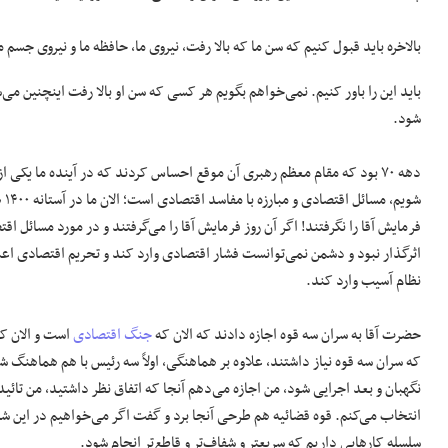
بالاخره باید قبول کنیم که سن ما که بالا رفت، نیروی ما، حافظه ما و نیروی جسم
باید این را باور کنیم. نمی‌خواهم بگویم هر کسی که سن او بالا رفت اینچنین می‌ش
شود.
دهه ۷۰ بود که مقام معظم رهبری آن موقع احساس کردند که در آینده ما یکی ا
شو
فرمایش آقا را نگرفتند! اگر آن روز فرمایش آقا را می‌گرفتند و در مورد مسائل ا
اثرگذار نبود و دشمن نمی‌توانست فشار اقتصادی وارد کند و تحریم اقتصادی اعم
نظام آسیب وارد کند.
حضرت آقا به سران سه قوه اجازه دادند که الان که
جنگ اقتصادی
است و الان کشو
که سران سه قوه نیاز داشتند، علاوه بر هماهنگی، اولاً سه رئیس با هم هماهنگ ش
نگهبان و بعد اجرایی شود، من اجازه می‌دهم آنجا که اتفاق نظر داشتید، من تائید
انتخاب می‌کنم. قوه قضائیه هم طرحی آنجا برد و گفت اگر می‌خواهیم در این شرای
سلسله کار‌هایی داریم که سریعتر و شفاف‌تر و قاطع‌تر انجام شود.