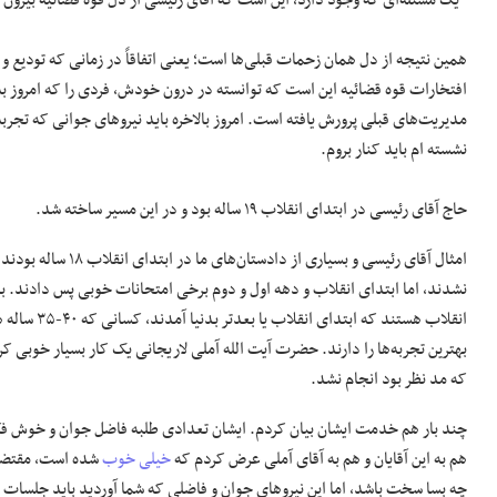
*یک مسئله‌ای که وجود دارد، این است که آقای رئیسی از دل قوه قضائیه بیرون 
همین نتیجه از دل همان زحمات قبلی‌ها است؛ یعنی اتفاقاً در زمانی که تودیع و
افتخارات قوه قضائیه این است که توانسته در درون خودش، فردی را که امروز ب
مدیریت‌های قبلی پرورش یافته است. امروز بالاخره باید نیرو‌های جوانی که تجرب
نشسته ام باید کنار بروم.
حاج آقای رئیسی در ابتدای انقلاب ۱۹ ساله بود و در این مسیر ساخته شد.
امثال آقای رئیسی و بسیاری از 
نشدند، اما ابتدای انقلاب و دهه اول و دوم برخی امتحانات خوبی پس دادند. برخ
انقلاب هستند که 
بهترین تجربه‌ها را دارند. حضرت آیت الله آملی لاریجانی یک کار بسیار خوبی کر
که مد نظر بود انجام نشد.
چند بار هم خدمت ایشان بیان کردم. ایشان تعدادی طلبه فاضل جوان و خوش فکر ر
هم به این آقایان و هم به آقای آملی عرض کردم که
خیلی خوب
شده است، مقتضیا
چه بسا سخت باشد، اما این نیرو‌های جوان و فاضلی که شما آوردید باید جلسات مش