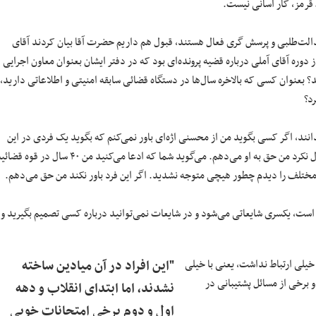
 قرمز، کار آسانی نیست.
ت‌طلبی و پرسش گری فعال هستند، قبول هم داریم حضرت آقا بیان کردند آقای
ز دوره آقای آملی درباره قضیه پرونده‌ای بود که در دفتر ایشان بعنوان معاون اجرایی
؟ بعنوان کسی که بالاخره سال‌ها در دستگاه قضائی سابقه امنیتی و اطلاعاتی دارید،
د؟
انند، اگر کسی بگوید من از محسنی اژه‌ای باور نمی‌کنم که بگوید یک فردی در این
حد بوده و فساد داشته و من هیچ متوجه نشدم؛ اگر ایشان این حرف را از من قبول نکرد من حق به او می‌دهم. می‌گوید شما که ادعا می‌کنید من ۴۰ سال در قوه
 مختلف را دیدم چطور هیچی متوجه نشدید. اگر این فرد باور نکند من حق می‌دهم.
 است، یکسری شایعاتی می‌شود و در شایعات نمی‌توانید درباره کسی تصمیم بگیرید و
ه خیلی ارتباط نداشت، یعنی با خیلی
"این افراد در آن میادین ساخته
و برخی از مسائل پشتیبانی در
نشدند، اما ابتدای انقلاب و دهه
اول و دوم برخی امتحانات خوبی