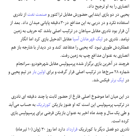
انصاری را به او ترجیح داد.
یحیی در دو بازی ابتدایی حضورش مقابل تراکتور و
صنعت نفت
از نادری
استفاده نکرد و در دربی به این مدافع در۳۰دقیقه پایانی میدان داد. بعد از
آن قرار بود نادری مقابل سپاهان در ترکیب اصلی باشد که حریف به زمین
نیامد. نادری در
لیگ قهرمانان آسیا
مقابل الدحیل بازی کرد اما انگار
عملکردش طوری نبود که یحیی را متقاعد کند و در دیدار با شارجه باز هم
انصاری به عنوان مدافع چپ به زمین رفت.
هرچند در آخرین بازی برگزار شده پرسپولیس مقابل شهرخودرو، سرانجام
شماره ۲۸ سرخ‌ها در ترکیب اصلی قرار گرفت و برای
اولین بار
در تیم یحیی و
در
لیگ برتر
فیکس شد.
در این میان اما موضوع اصلی فارغ از حضور ثابت یا چند دقیقه ای نادری
در ترکیب پرسپولیس این است که او هنوز بازیکن
کورتریک
به حساب می‌آید
و طی یک سال و چند ماه اخیر به عنوان بازیکن قرضی برای پرسپولیس بازی
کرده است.
نادری دو فصل دیگر با کورتریک
قرارداد
دارد اما روز ۳۰ ژوئن (۱۰ تیرماه)