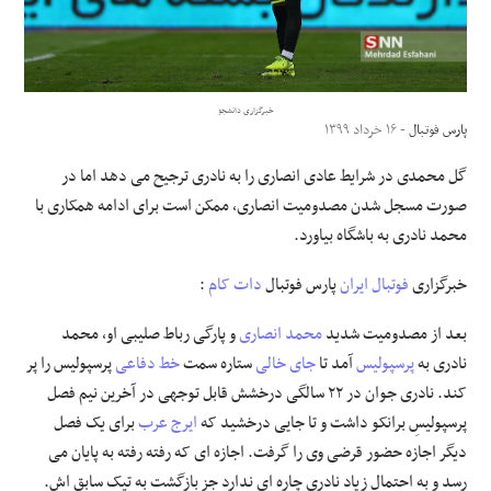
علوم و فن آوری
فرهنگی و هنری
خبرگزاری دانشجو
پارس فوتبال
- ۱۶ خرداد ۱۳۹۹
مقالات
گل محمدی در شرایط عادی انصاری را به نادری ترجیح می دهد اما در
صورت مسجل شدن مصدومیت انصاری، ممکن است برای ادامه همکاری با
محمد نادری به باشگاه بیاورد.
خبرگزاری
فوتبال ایران
پارس فوتبال
دات کام
:
بعد از مصدومیت شدید
محمد انصاری
و پارگی رباط صلیبی او، محمد
نادری به
پرسپولیس
آمد تا
جای خالی
ستاره سمت
خط دفاعی
پرسپولیس را پر
کند. نادری جوان در ۲۲ سالگی درخشش قابل توجهی در آخرین نیم فصل
پرسپولیسِ برانکو داشت و تا جایی درخشید که
ایرج عرب
برای یک فصل
دیگر اجازه حضور قرضی وی را گرفت. اجازه ای که رفته رفته به پایان می
رسد و به احتمال زیاد نادری چاره ای ندارد جز بازگشت به تیک سابق اش.