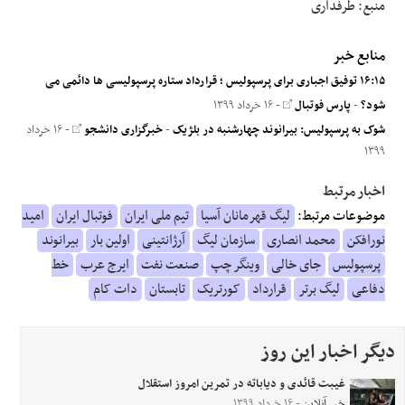
منبع: طرفداری
منابع خبر
۱۶:۱۵ توفیق اجباری برای پرسپولیس ؛ قرارداد ستاره پرسپولیسی ها دائمی می
شود؟
-
پارس فوتبال
- ۱۶ خرداد ۱۳۹۹
شوک به پرسپولیس: بیرانوند چهارشنبه در بلژیک
-
خبرگزاری دانشجو
- ۱۶ خرداد
۱۳۹۹
اخبار مرتبط
موضوعات مرتبط:
لیگ قهرمانان آسیا
تیم ملی ایران
فوتبال ایران
امید
نورافکن
محمد انصاری
سازمان لیگ
آرژانتینی
اولین بار
بیرانوند
پرسپولیس
جای خالی
وینگر چپ
صنعت نفت
ایرج عرب
خط
دفاعی
لیگ برتر
قرارداد
کورتریک
تابستان
دات کام
دیگر اخبار این روز
غیبت قائدی و دیاباته در تمرین امروز استقلال
خبر آنلاین
- ۱۶ خرداد ۱۳۹۹