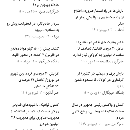
حادثه بهبهان بود؟
بارش‌ها در راه است/ ضرورت اطلاع
خبرگزاری میزان
- ۲۵ دی ۱۴۰۰
از وضعیت جوی و ترافیکی پیش از
سفر
سردار هادیانفر: در تعطیلات پیش رو
آفتاب
- ۳ فروردین ۱۴۰۱
به مسافرت نروید
فردا
- ۳۰ اردیبهشت ۱۳۹۹
عدم رعایت حق تقدم در تقاطع‌ها
عامل ۲۰ درصد تلفات/ تصادف تا
کشف بیش از ۵۰۰ کیلو مواد مخدر
سقف ۸ میلیون به کروکی نیاز ندارد
در فارس/ ۲ کشته در محور اقلید
خبرگزاری دانشجو
- ۲۱ مهر ۱۴۰۰
باشگاه خبرنگاران
- ۱۳ مرداد ۱۴۰۰
بارش برف و سیلاب در کشور/ از
افزایش ۴۰ درصدی تردد بین شهری
گرفتاری در کولاک تا مسدود شدن
در نوروز/ کاهش ۲۱ درصدی
راهها
کشته‌گان جاده‌ای
باشگاه خبرنگاران
- ۱ بهمن ۱۴۰۰
خبر آنلاین
- ۲۱ فروردین ۱۴۰۱
کنش و واکنش رئیس جمهور در سال
کنترل ترافیک با شیوه‌های قدیمی
سخت ۹۸/خنده روحانی بر تلخ کامی
ممکن نیست / تاکید بر استفاده از
مردم
مدیریت فناوری برای مدیریت ۳۶
خبرگزاری مهر
- ۲۰ فروردین ۱۳۹۹
میلیون خودرو