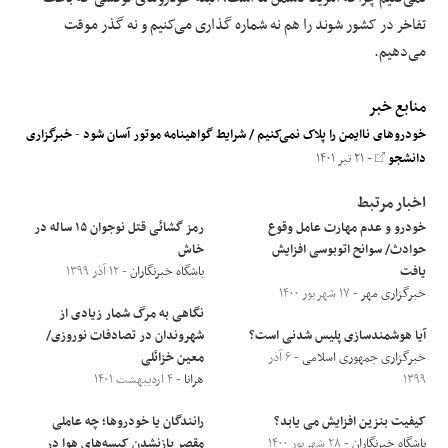
تفاخر در کشور شوند را هم نه شماره گذاری می‌کنیم و نه گذر موقت
می‌دهیم.
منابع خبر
خودرو‌های ناایمن را پلاک نمی‌کنیم / شرایط گواهینامه موتور آسان شود
-
خبرگزاری
دانشجو
- ۲۱ تیر ۱۴۰۱
اخبار مرتبط
خودرو و عدم مهارت عامل وقوع
رمز گشائی قتل نوجوان ۱۵ ساله در
حوادث/ سوانح اتوبوسی افزایش
خاش
یافت
باشگاه خبرنگاران
- ۱۲ آذر ۱۳۹۹
خبرگزاری مهر
- ۱۷ شهریور ۱۴۰۰
نگاهی به مرگ شمار زیادی از
آیا هوشمندسازی پلیس شدنی است؟
شهروندان در تصادفات نوروزی/
خبرگزاری جمهوری اسلامی
- ۶ آذر
معین خزائلی
۱۳۹۹
هرانا
- ۴ اردیبهشت ۱۴۰۱
کیفیت بنزین افزایش می یابد؟
رانندگان یا خودروها؛ چه عاملی
باشگاه خبرنگاران
- ۲۸ شهریور ۱۴۰۰
مقصر بازنشدن کیسه‌های هوا در