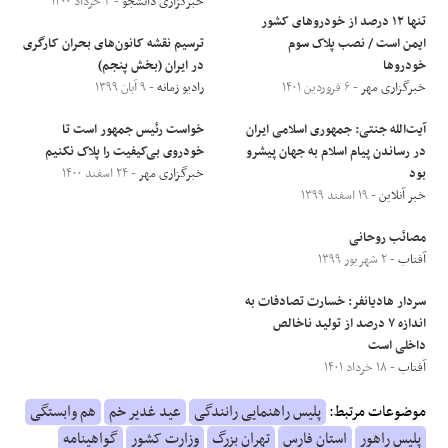
خبرگزاری دانشجو
- ۳ خرداد ۱۴۰۰
تنها ۱۲ درصد از خودروهای کشور
ایمن است / نصب پلاک سوم
ترسیم نقشه کانون‌های بحران کارگری
خودروها
در ایران (بخش پنجم)
خبرگزاری مهر
- ۶ فروردین ۱۴۰۱
رادیو زمانه
- ۹ آبان ۱۳۹۹
آیت‌الله جنتی: جمهوری اسلامی ایران
خواست رئیس جمهور است تا
در رساندن پیام اسلام به جهان پیشرو
خودروی بی‌کیفیت را پلاک نکنیم
بود
خبرگزاری مهر
- ۲۴ اسفند ۱۴۰۰
خبر آنلاین
- ۱۹ اسفند ۱۳۹۹
مصائب روحانی
آفتاب
- ۲ شهریور ۱۳۹۹
سردار هادیانفر: خسارت تصادفات به
اندازه ۷ درصد از تولید ناخالص
داخلی است
آفتاب
- ۱۸ خرداد ۱۴۰۱
موضوعات مرتبط:
پلیس راهنمایی رانندگی
عید غدیر خم
هم وابستگی
پلیس راهور
استان فارس
تهران بزرگ
وزارت کشور
گواهینامه