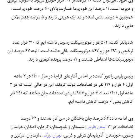
وی افزود: می‌توان گفت ۳۶ درصد از ۱۰۷ هزار خودرو مربوط به موارد کیفری
و مهریه است، ۱۱ درصد این خودرو‌ها خسارت بالای ۶۰ درصد خودرو است،
همچنین ۸ درصد نقص اسناد و مدارک هویتی دارند و ۵ درصد عدم تمکن
مالی دارند.
هادیانفر گفت: ۵۰۲ هزار موتورسیکلت رسوبی داشته ایم که ۲۱۰ هزار عدد
ترخیص و ۲۹۲ هزار و ۸۶۷ موتورسیکلت باقی مانده است، البته ۶۷ درصد این
موتورسیکلت‌ها اسقاطی هستند و ۱۷ درصد پرونده کیفری دارند.
رئیس پلیس راهور گفت: بر اساس آمار‌های فراجا در سال ۱۴۰۰ در ۳ ماهه
اول، ۴ هزار و ۲۱۴ نفر در تصادفات فوت کردند، این در حالی است که در ۳
ماهه اول ۱۴۰۱ تعداد ۳ هزار و ۹۵۳ نفر در تصادفات جان باختند که ۲۶۱ نفر
کاهش یعنی ۶ درصد کاهش داشته ایم.
وی ادامه داد: ۶۲ درصد جان باختگان در سن کار هستند و ۶۲ درصد
تصادفات در ۱۲
استان فارس
، سیستان و بلوچستان، کرمان، اصفان، خراسان
رضوی، خوزستان، آذربایجان شرقی و غربی،
تهران بزرگ
، مازندران، مرکزی و