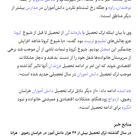
نوخندان
،
زاوه
و جلگه رخ ثبت‌نام نکردن دانش‌آموزان در
مدارس
بیشتر از
علوم و فن آوری
دیگر مناطق است”.
فرهنگی و هنری
وی با بیان اینکه ترک تحصیل یا
بازماندگی
از تحصیل تا قبل از شیوع
کرونا
جزو چالش‌های
تعلیم
و
تربیت
بود گفت: “با شیوع کرونا شاهد افزایش
مقالات
چشمگیر این
معضل
بودیم. شیوع کرونا و تبعات ناشی از آن موجب شد برخی
از سرپرستان خانواده‌ها شغل خود را از دست بدهند و دچار مشکلات
اقتصادی شوند که این امر بر ادامه تحصیل
فرزندان
آنها تاثیر گذاشته و
موجب ترک تحصیل
دانش اموزان
در سال تحصیلی جدید شده است”.
خدابنده
ادامه داد: “از دیگر دلایل ترک تحصیل
دانش آموزان
خراسان
رضوی،
ازدواج
زودهنگام، مشکلات اقتصادی و معیشتی خانواده و نبود
انگیزه
برای ادامه تحصیل است”.
منابع خبر
در سال گذشته؛ ترک تحصیل بیش از ۴۴ هزار دانش آموز در خراسان رضوی
-
هرانا