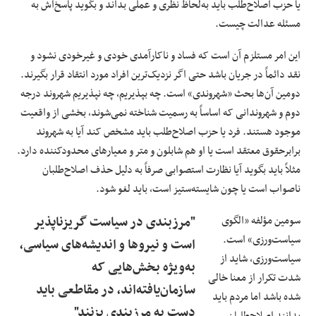
یا حزب اصلاح‌طلب باید به‌لحاظ نظری و عملی بداند و بگوید پاسخ‌اش به
مسئله عدالت چیست.
این امر مستلزم آن است که فساد و ناکارآمدی خودی و غیرخودی نشود و
نقد دائماً در جریان باشد حتی اگر نزدیک‌ترین افراد مورد انتقاد قرار بگیرند.
دومین آن‌ها بحث «شهروندی» است. چه بپذیریم، چه نپذیریم شهروند درجه
دوم و شهروندانی که اساساً به رسمیت شناخته نمی‌شوند، بخشی از واقعیت
موجود هستند. فرد یا حزب اصلاح‌طلب باید مشخص کند آیا به شهروند
برابرحقوق معتقد است یا او هم شابلون و متر و معیارهای محدودکننده دارد.
مثلاً باید بگوید آیا نظارت استصوابی صرفاً به دلیل حذف اصلاح‌طلبان
ناصواب است یا چون شایسته‌ستیز است، باید لغو شود.
سومین مؤلفه «الگوی
"مرزبندی در سیاست گریزناپذیر
سیاست‌ورزی»‌ است.
است و نیروها و اندیشه‌های سیاسی،
سیاست‌ورزی، شاید از
به‌ویژه بخش‌هایی که
شدت تکرار از معنا خالی
سازمان‌یافته‌اند، در مقاطعی باید
شده باشد اما مردم باید
دست به مرزبندی بزنند"