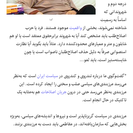
درجه دوم و
شهروندانی که
علوم و فن آوری
اساساً به رسمیت
گویا
شناخته نمی‌شوند، بخشی از
واقعیت
موجود هستند. فرد یا حزب
فرهنگی و هنری
اصلاح‌طلب باید مشخص کند آیا به شهروند برابرحقوق معتقد است یا او هم
شابلون و متر و معیارهای محدودکننده دارد. مثلاً باید بگوید آیا نظارت
مقالات
استصوابی صرفاً به دلیل حذف اصلاح‌طلبان ناصواب است یا چون
شایسته‌ستیز است، باید لغو...
*گفت‌و‌گوی ما درباره تندروی و کندروی در
سیاست ایران
است که به‌نظر
می‌رسد مرزبندی‌های سیاسی صلب و سختی را ایجاد کرده است. این
مرزبندی به‌نظر می‌رسد حتی در درون
جریان اصلاحات
هم به‌مثابه یک
تاکتیک در حال انجام است.
مرزبندی در سیاست گریزناپذیر است و نیروها و اندیشه‌های سیاسی، به‌ویژه
بخش‌هایی که سازمان‌یافته‌اند، در مقاطعی باید دست به مرزبندی بزنند.