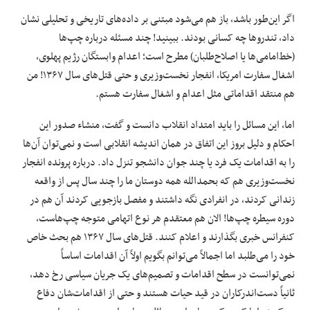
اگر این‌طور باشد، باز هم می‌شود مبتنی بر داده‌های تاریخی و تحلیلی نشان
داد، تندروها چه کسانی بودند. ببینید! چند مسئله درباره چپ‌ها
(خط‌امامی‌ها یا اصلاح‌طلبان) مطرح است؛ اعدام وابستگان رژیم پهلوی،
اشغال سفارت امریکا، انفجار نخست‌وزیری و حتی قتل‌های سال ۱۳۶۷! من
هم منتقد اقداماتی مثل اعدام و اشغال سفارت هستم.
اما، این مسائل را باید امتداد انقلاب دانست و گفت، منشاء صدور این
احکام و دلیل بروز این اتفاق در همان اندیشه انقلابی است و نمی‌توان آن‌ها
را به اقدامات یک فرد یا چند جوان دانشجو تنزل داد. درباره پرونده انفجار
نخست‌وزیری هم که بحمدالله همه دوستان ما را چند سال پس از واقعه
زندانی کردند، در انفرادی نگه داشتند و مفصل بازجویی کردند آن هم در
دوره سیطره چپ‌ها! الان هم معتقدم هر نوع اتهامی متوجه چپ‌هاست،
کنفرانس خبری بگذارند و اعلام کنند. قتل‌های سال ۱۳۶۷ هم بحث خاص
خود را می‌طلبد اما اجمالاً می‌توانم بگویم اولاً آن اقدامات اساساً
نمی‌توانست در سطح اقدامات و تصمیم‌های یک جریان سیاسی رخ دهد،
ثانیاً دست‌اندرکاران در قید حیات هستند و حتی از اقدامات‌شان دفاع