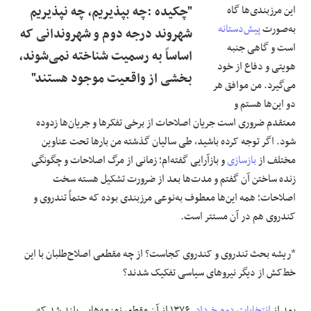
این مرزبندی‌ها گاه
"چکیده :چه بپذیریم، چه نپذیریم
به‌صورت
پیش‌دستانه
شهروند درجه دوم و شهروندانی که
است و گاهی جنبه
اساساً به رسمیت شناخته نمی‌شوند،
هویتی و دفاع از خود
بخشی از واقعیت موجود هستند"
می‌گیرد. من موافق هر
دو این‌ها هستم و
معتقدم ضروری است جریان اصلاحات از برخی تفکرها و جریان‌ها زدوده
شود. اگر توجه کرده باشید، طی سالیان گذشته من بارها تحت عناوین
مختلف از
بازسازی
و بازآرایی گفته‌ام؛ زمانی از مرگ اصلاحات و چگونگی
زنده ساختن آن گفتم و مدت‌ها بعد از ضرورت تشکیل هسته سخت
اصلاحات؛ همه این‌ها معطوف به‌نوعی مرزبندی بوده که حتماً تندروی و
کندروی هم در آن مستتر است.
*ریشه بحث تندروی و کندروی کجاست؟ از چه مقطعی اصلاح‌طلبان با این
خط‌کش از دیگر نیروهای سیاسی تفکیک شدند؟
بعد از
انتخابات دوم خرداد
۱۳۷۶٫ از آن مقطع، زمزمه‌هایی بلند شد که