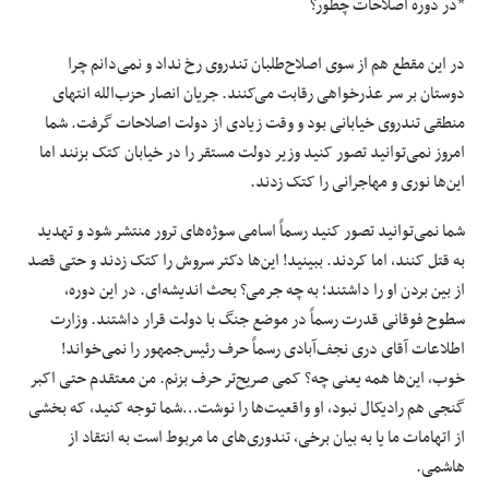
*در دوره اصلاحات چطور؟
در این مقطع هم از سوی اصلاح‌طلبان تندروی رخ نداد و نمی‌دانم چرا
دوستان بر سر عذرخواهی رقابت می‌کنند. جریان انصار حزب‌الله انتهای
منطقی تندروی خیابانی بود و وقت زیادی از دولت اصلاحات گرفت. شما
امروز نمی‌توانید تصور کنید وزیر دولت مستقر را در خیابان کتک بزنند اما
این‌ها نوری و مهاجرانی را کتک زدند.
شما نمی‌توانید تصور کنید رسماً‌ اسامی سوژه‌های ترور منتشر شود و تهدید
به قتل کنند، اما کردند. ببینید! این‌ها دکتر سروش را کتک زدند و حتی قصد
از بین بردن او را داشتند؛ به چه جرمی؟ بحث اندیشه‌ای. در این دوره،
سطوح فوقانی قدرت رسماً در موضع جنگ با دولت قرار داشتند. وزارت
اطلاعات آقای دری نجف‌آبادی رسماً حرف رئیس‌جمهور را نمی‌خواند!
خوب، این‌ها همه یعنی چه؟ کمی صریح‌تر حرف بزنم. من معتقدم حتی اکبر
گنجی هم رادیکال نبود، او واقعیت‌ها را ‌نوشت…شما توجه کنید، که بخشی
از اتهامات ما یا به بیان برخی، تندوری‌های ما مربوط است به انتقاد از
هاشمی.