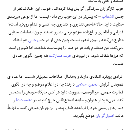
هستند و حتی به سمت
حزب کارگزاران سازندگی گرایش پیدا کرده‌اند. خوب، این اختلاف‌نظر از
جنس
انشعاب
–که پیش‌تر در این حزب رخ داد- نیست اما از نوعی مرزبندی
حکایت دارد. حالا شاخص تندروی و کندروی چه کسی و کدام رویکرد است؟
قدیانی و آقاجری و تاج‌زاده به‌زعم برخی تندرو هستند چون انتقادات مبنایی
مطرح می‌کنند و نبوی تندرو نیست چون حتی از دولت
روحانی
هم انتقاد
نمی‌کند. من معتقدم باید هر دو صدا را به‌رسمیت شناخت اما ضروری است
که مرزها شفاف‌ شود. در نیروهای
حزب مشارکت
هم چنین الگویی صادق
هست.
افرادی رویکرد انتقادی دارند و به‌دنبال اصلاحات عمیق‌تر هستند اما عده‌ای
همچنان گرایش
انجمن اسلامی
دارند؛ چه در اعلام موضع و چه در الگوی
فعالیت جمعی. مع‌الوصف، ضرورت دارد هر کس جایگاه خودش را مشخص
کند. نمی‌شود از عنوان و سابقه اصلاح‌طلبی خرج کنید، در
مناسبت‌ها
و
دیدارهای رسمی خود را نماینده طیف پیشرو این جریان معرفی کنید و نهایتاً،
مانند
اصول‌گرایان
موضع بگیرید.