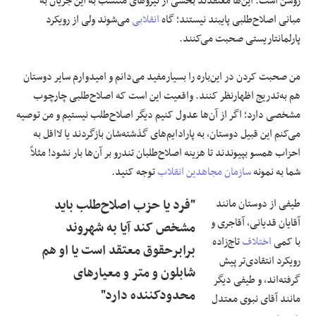
روشن است. این‌ها معتقدند بخشی از نیروهای منتسب به این جریان به‌
مبانی اصلاح‌طلبی پایبند نیستند؛ گاه
انقلابی
می‌شوند ولی از رویکرد
پارلمانتاریستی صحبت می‌کنند.
من صحبت کردن در این‌باره را بسیارمفید می‌دانم و امیدوارم سایر دوستان
هم به‌تدریج اظهارنظر کنند. واقعیت این است که اصلاح‌طلبی چارچوب
مشخصی دارد؛ اگر از آن‌ها عدول کنیم دیگر اصلاح‌طلب نیستیم و من توصیه
می‌کنم این قبیل دوستان، به پارادایم‌های گذشته‌شان بازگردند یا لااقل به
احزاب همسو بپیوندند تا هزینه اصلاح‌طلبان تندرو بر آن‌ها بار نشود! مثلاً
شما به نمونه
سازمان مجاهدین انقلاب
توجه کنید.
طیفی از دوستان مانند
"فرد یا حزب اصلاح‌طلب باید
آقایان قدیانی، آقاجری و
مشخص کند آیا به شهروند
با کمی
اختلاف
تاج‌زاده
برابرحقوق معتقد است یا او هم
رویکرد انتقادی‌تر پیش
شابلون و متر و معیارهای
گرفته‌اند، و طیفی دیگر
محدودکننده دارد"
مانند آقای نبوی معتدل