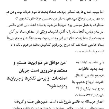
اما ببینیم تندروها چه کسانی بودند. مبداء بحث ما دوم خرداد بود، و من هم
به همان زمان ارجاع می‌دهم. به‌نظر من نخستین جرقه‌های تندروی که
معطوف به عمل سیاسی بود، مربوط می‌شود به ستاد انتخاباتی آقای خاتمی
در بندرعباس. آنجا ستاد را به آتش کشیدند و یکی از اعضای ستاد در آتش
سوخت و از دنیا رفت. علاوه بر این چندین نوبت به میتینگ‌ها و سخنرانی‌ها
ستاد خاتمی حمله شد که شرح این وقایع کمابیش به‌قلم مرحوم بابک داد
ثبت و ضبط شده است.
ولی شاید بد نباشد به
"من موافق هر دو این‌ها هستم و
جلد جدید خاطرات
معتقدم ضروری است جریان
مرحوم هاشمی، انتقال
اصلاحات از برخی تفکرها و جریان‌ها
قدرت، ارجاع بدهیم. بنا
زدوده شود"
به روایت ایشان، از ۳۱
فروردین ۱۳۷۶ حملات
انصار حزب‌الله به خاتمی شروع شده است. همین‌طور جسته و گریخته
صحبت‌هایی از فشار بر خاتمی مطرح می‌شود تا حدی که شائبه حمایت