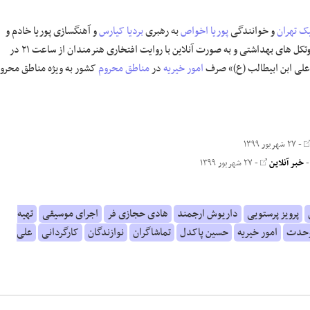
ک تهران
و خوانندگی
پوریا اخواص
به رهبری
بردیا کیارس
و آهنگسازی پوریا خادم و
محدود و رعایت پروتکل های بهداشتی و به صورت آنلاین با روایت افتخاری هنرمندان از ساعت ۲۱ در
 علی ابن ابیطالب (ع)» صرف
امور خیریه
در
مناطق محروم
کشور به ویژه مناطق محرو
- ۲۷ شهریور ۱۳۹۹
خبر آنلاین
- ۲۷ شهریور ۱۳۹۹
پرویز پرستویی
داریوش ارجمند
هادی حجازی فر
اجرای موسیقی
تهیه
 وحدت
امور خیریه
حسین پاکدل
تماشاگران
نوازندگان
کارگردانی
علی