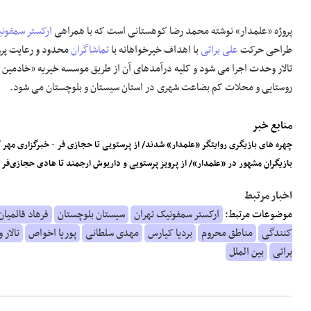
پروژه «علمدار» نوشته محمد رضا کوهستانی است که با همراهی
ارکستر سمفونی
طراحی حرکت
علی براتی
با اهداف خیرخواهانه با
تماشاگران
تالار وحدت اجرا می شود و کلیه درآمدهای آن از طریق موسسه خیریه «خادمین
روستایی و محلات کم بضاعت شهری در استان سیستان و بلوچستان می شود.
منابع خبر
چهره های بازیگری روایتگر «علمدار» شدند/ از پرستویی تا حجازی فر
-
خبرگزاری مهر
بازیگران مشهور در «علمدار»/ از پرویز پرستویی و داریوش ارجمند تا هادی حجازی‌فر
-
اخبار مرتبط
موضوعات مرتبط:
ارکستر سمفونیک تهران
سیستان بلوچستان
فرهاد قائمیان
کنندگی
مناطق محروم
بردیا کیارس
مهدی سلطانی
پوریا اخواص
تالار
براتی
بین الملل