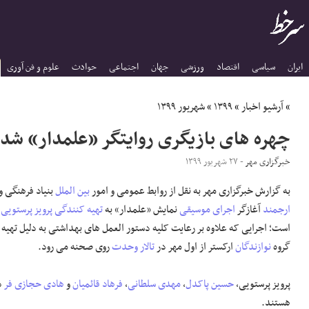
ایران
سیاسی
اقتصاد
ورزشی
جهان
اجتماعی
حوادث
علوم و فن آوری
»
آرشیو اخبار
»
۱۳۹۹
»
شهریور ۱۳۹۹
چهره های بازیگری روایتگر «علمدار» شدن
خبرگزاری مهر
- ۲۷ شهریور ۱۳۹۹
به گزارش خبرگزاری مهر به نقل از روابط عمومی و امور
بین الملل
بنیاد فرهنگی و
ارجمند
آغازگر
اجرای موسیقی
نمایش «علمدار» به
تهیه کنندگی
پرویز پرستویی
و
است؛ اجرایی که علاوه بر رعایت کلیه دستور العمل های بهداشتی به دلیل تهی
گروه
نوازندگان
ارکستر از اول مهر در
تالار وحدت
روی صحنه می رود.
پرویز پرستویی،
حسین پاکدل
،
مهدی سلطانی
،
فرهاد قائمیان
و
هادی حجازی فر
دی
هستند.