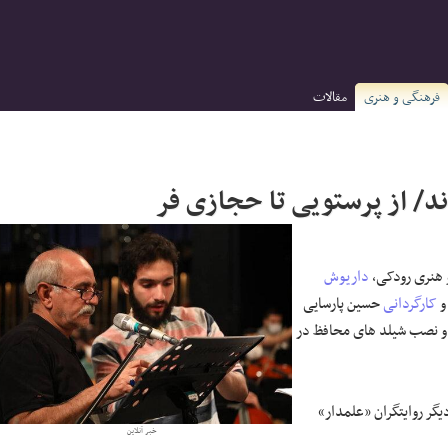
فرهنگی و هنری
مقالات
د/ از پرستویی تا حجازی فر
 هنری رودکی،
داریوش
کارگردانی
حسین پارسایی
ه و نصب شیلد های محافظ در
گر روایتگران «علمدار»
خبر آنلاین