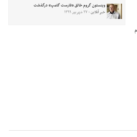
وینستون گروم خالق «فارست گامپ» درگذشت
خبر آنلاین
- ۲۷ شهریور ۱۳۹۹
م