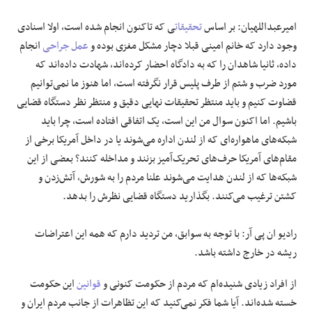
امیرعبداللهیان: بر اساس
تحقیقات
ی که تاکنون انجام شده است، اولا اسنادی
وجود دارد که خانم امینی قبلا دچار مشکل مغزی بوده و
عمل جراحی
انجام
داده، ثانیا شاهدان را که به دادگاه احضار کرده‌اند، شهادت داده‌اند که
مورد ضرب و شتم از طرف پلیس قرار نگرفته است، اما هنوز ما نمی‌توانیم
قضاوت کنیم و باید منتظر تحقیقات نهایی دقیق و منتظر نظر دستگاه قضایی
باشیم. اما اکنون سوال من این است، یک اتفاقی افتاده است، چرا باید
شبکه‌های ماهواره‌ای که از لندن اداره می‌شوند یا در داخل آمریکا برخی از
مقام‌های آمریکا حرف‌های تحریک‌آمیز بزنند و مداخله کنند؟ بعضی از این
شبکه‌ها که از لندن هدایت می‌شوند علنا مردم را به شورش، آتش‌زدن و
کشتن ترغیب می‌کنند. بگذارید دستگاه قضایی نظرش را بدهد.
رادیو ان پی آر: با توجه به سوابق، من تردید دارم که همه این اعتراضات
ریشه در خارج داشته باشد.
از افراد زیادی شنیده‌ام که مردم از حکومت کنونی و
قوانین
این حکومت
خسته شده‌اند. آیا شما فکر نمی‌کنید که این تظاهرات از جانب مردم ایران و