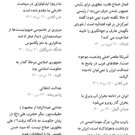
نداریم/ ایدئولوژی در سیاست
فعال اصلاح طلب: مطهری برای رئیس
خارجی ما مقدم شده است
جمهور نشدن حرف می‌زند / رئیسی
خبر آنلاین
- ۱۹ مرداد ۱۴۰۱
تا حالا نگفته نامزد نمی شود؛گفته
تمرکزش بر قوه قضائیه است / شورای
مروری بر جاسوسی صهیونیست‌ها از
نگهبان عارف و جهانگیری را تایید
سیاستمداران دنیا/ صفر تا صد
صلاحیت می کند؟
بدافزاری به نام پگاسوس
تابناک
- ۲۱ فروردین ۱۴۰۰
باشگاه خبرنگاران
- ۷ مرداد ۱۴۰۰
آمریکا مقصر اصلی وضعیت موجود
جمهوری اسلامی مرحلۀ گذار به
است/ خطاهای غرب در پاسخ به
حکومت اسلامی بود
صداقت ایران را نمی‌توان نادیده
کلمه
- ۲۴ خرداد ۱۴۰۰
گرفت
خبر آنلاین
- ۱۸ مرداد ۱۴۰۱
عدالت انتقالی
رادیو زمانه
- ۲۳ دی ۱۴۰۰
ایران در ادامه بحران آب وبرق با
بحران گاز روبرو می‌شود
جدایی عبدالرضا از محمود /
صدای آلمان
- ۲۴ تیر ۱۴۰۰
حقیقت‌پور: مگر حضرت علی (ع) در
زمان حکومت به دادگاه نرفت؟ / علی
رابرت مالی: مرگ مهسا امینی در
مطهری: صلاح نیست که سید حسن
بازداشت «هولناک» است؛ ایران به
خمینی وارد انتخابات شود