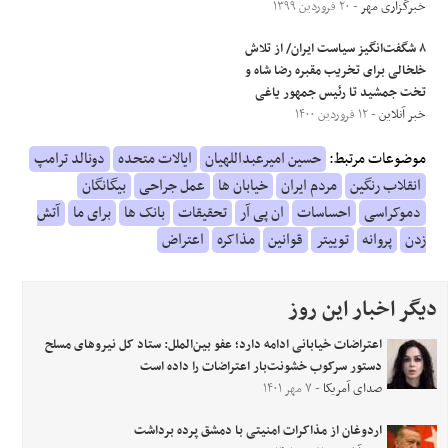
خبرگزاری مهر
- ۲۰ فروردین ۱۳۹۹
۸ شگفت‌انگیز سیاست ایران/ از تلاش
خلخالی برای تخریب مقبره رضا شاه و
تخت جمشید تا رئیس جمهور یاغی
خبر آنلاین
- ۱۲ فروردین ۱۴۰۰
موضوعات مرتبط:
حسین امیرعبداللهیان
ایالات متحده
دونالد ترامپ
انقلاب رنگین
مردم ایران
خیابان ها
عمل جراحی
بیگانگان
دموکراسی
احساسات
ان پی آر
تحقیقات
بانک ها
برای ما
آتش
زدن
پروانه
توییتر
قوانین
مذاکره
اعتراض
دیگر اخبار این روز
اعتراضات خیابانی ادامه دارد؛ عفو بین‌الملل: ستاد کل نیروهای مسلح
دستور سرکوب خشونت‌بار اعتراضات را داده است
صدای آمریکا
- ۷ مهر ۱۴۰۱
اردوغان از مذاکرات امنیتی با دمشق پرده برداشت