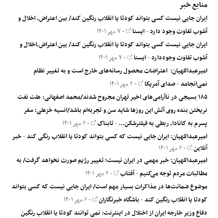
منابع خبر
ایران جایی نیست کسی بتواند کودتا یا انقلاب رنگین کند/ بین اعتراض، اخلال و
آشوب تفاوت وجود دارد
-
ایسنا
- ۷ مهر ۱۴۰۱
ایران جایی نیست کسی بتواند کودتا یا انقلاب رنگین کند/ بین اعتراض،اخلال و
آشوب تفاوت وجوددارد
-
ایسنا
- ۷ مهر ۱۴۰۱
امیرعبداللهیان: اعتراضات محصول رسانه‌های خارج است و به تغییر نظام
نمی‌انجامد
-
صدای آمریکا
- ۶ مهر ۱۴۰۱
۱۸۵ بسیجی در ناآرامی‌های اخیر تهران مجروح شدند/محمد اصفهانی: علت نفت
نریختن بنده روی آتش این روزها شاید سن و تجربه‌ام باشد/انسیه خزعلی: سفر
پسرم به کانادا، ربطی به فیلترشکن...
-
تابناک
- ۶ مهر ۱۴۰۱
امیرعبداللهیان: ایران جایی نیست که کسی بتواند کودتا یا انقلاب رنگی کند
-
خبر
آنلاین
- ۶ مهر ۱۴۰۱
امیرعبداللهیان: خبر مهمی در ایران نیست؛ تغییر رژیم صورت نخواهد گرفت/ به
مطالبات مردم توجه می‌کنیم
-
آفتاب
- ۶ مهر ۱۴۰۱
موضوع ضمانت‌ها در مذاکرات بسیار مهم است/ ایران جایی نیست که کسی بتواند
کودتا یا انقلاب رنگین کند
-
باشگاه خبرنگاران
- ۶ مهر ۱۴۰۱
دفاع وزیر خارجه ایران از اختلال در اینترنت: نمی توانند کودتا یا انقلاب رنگین