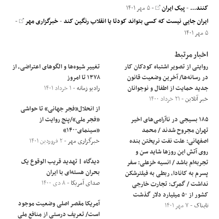
کنند...
-
پیک ایران
- ۵ مهر ۱۴۰۱
ایران جایی نیست که کسی بتواند کودتا یا انقلاب رنگین کند
-
خبرگزاری مهر
-
۵ مهر ۱۴۰۱
اخبار مرتبط
روایتی از تصویر اشتباه کودکان کار
تغییر شیوه‌ها و الگوهای اعتراضی، از
در رسانه‌ها/ آخرین وضعیت قانون
۱۳۷۸ تا امروز
جدید حمایت از اطفال و نوجوانان
رادیو زمانه
- ۱ خرداد ۱۴۰۱
خبر آنلاین
- ۲۱ خرداد ۱۴۰۰
از انحلال«فجر جهانی» تا حواشی
۱۸۵ بسیجی در ناآرامی‌های اخیر
«فجر ملی»/پنج روایت از
تهران مجروح شدند / محمد
«سینمای۱۴۰۰»
اصفهانی: علت نفت نریختن بنده
خبرگزاری مهر
- ۲ فروردین ۱۴۰۱
روی آتش این روزها شاید سن و
دیدگاه | تهدید قریب الوقوع یک
تجربه‌ام باشد / انسیه خزعلی: سفر
بحران هسته‌ای با ایران
پسرم به کانادا، ربطی به فیلترشکن
صدای آمریکا
- ۸ دی ۱۴۰۰
نداشت / گمرک: تجارت خارجی
کشور از ۵۰ میلیارد دلار گذشت
آمریکا مقصر اصلی وضعیت موجود
تابناک
- ۷ مهر ۱۴۰۱
است/ تعریف درستی از منافع ملی