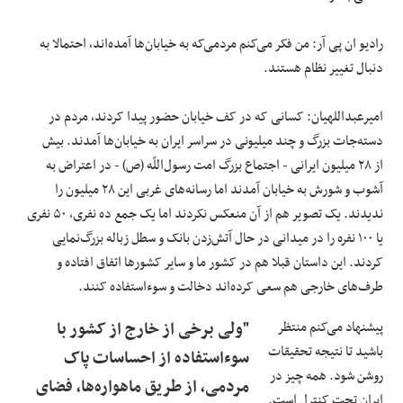
رادیو ان پی آر: من فکر می‌کنم مردمی‌که به خیابان‌ها آمده‌اند، احتمالا به
دنبال تغییر نظام هستند.
امیرعبداللهیان: کسانی که در کف خیابان حضور پیدا کردند، مردم در
دسته‌جات بزرگ و چند میلیونی در سراسر ایران به خیابان‌ها آمدند. بیش
از ۲۸ میلیون ایرانی - اجتماع بزرگ امت رسول‌اللّه (ص) - در اعتراض به
آشوب و شورش به خیابان آمدند اما رسانه‌های غربی این ۲۸ میلیون را
ندیدند. یک تصویر هم از آن منعکس نکردند اما یک جمع ده نفری، ۵۰ نفری
یا ۱۰۰ نفره را در میدانی در حال آتش‌زدن بانک و سطل زباله بزرگ‌نمایی
کردند. این داستان قبلا هم در کشور ما و سایر کشورها اتفاق افتاده و
طرف‌های خارجی هم سعی کرده‌اند دخالت و سوءاستفاده کنند.
پیشنهاد می‌کنم منتظر
"ولی برخی از خارج از کشور با
باشید تا نتیجه تحقیقات
سوءاستفاده از احساسات پاک
روشن شود. همه چیز در
مردمی، از طریق ماهواره‌ها، فضای
ایران تحت کنترل است.